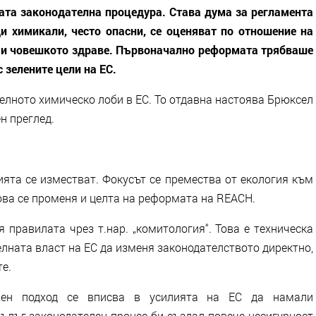
ата законодателна процедура. Става дума за регламента
и химикали, често опасни, се оценяват по отношение на
 и човешкото здраве. Първоначално реформата трябваше
 зелените цели на ЕС.
телното химическо лоби в ЕС. То отдавна настоява Брюксел
н преглед.
ята се изместват. Фокусът се премества от екология към
ова се променя и целта на реформата на REACH.
правилата чрез т.нар. „комитология“. Това е техническа
лната власт на ЕС да изменя законодателството директно,
те.
ивен подход се вписва в усилията на ЕС да намали
ълъг законодателен процес би създал повече несигурност