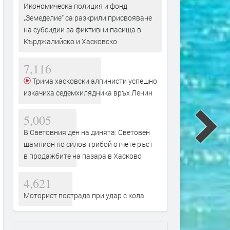
Икономическа полиция и фонд
„Земеделие“ са разкрили присвояване
на субсидии за фиктивни пасища в
Кърджалийско и Хасковско
7,116
Трима хасковски алпинисти успешно
изкачиха седемхилядника връх Ленин
5,005
В Световния ден на динята: Световен
шампион по силов трибой отчете ръст
в продажбите на пазара в Хасково
4,621
Моторист пострада при удар с кола