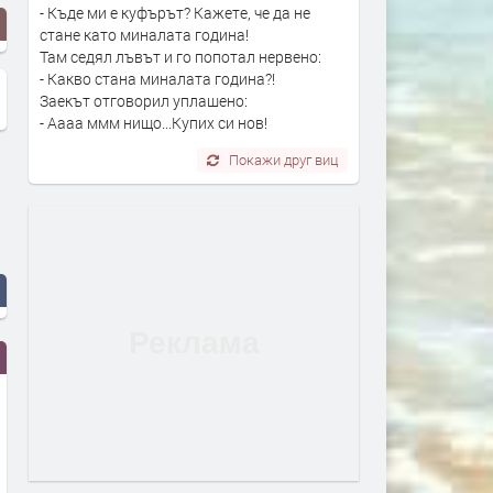
- Къде ми е куфърът? Кажете, че да не
стане като миналата година!
Там седял лъвът и го попотал нервено:
- Какво стана миналата година?!
Заекът отговорил уплашено:
- Аааа ммм нищо...Купих си нов!
Покажи друг виц