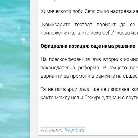
Химическото лоби Cefic също настоява за
„Комисарите тестват вариант да се
приложенията, както иска Cefic“, казва из
Официална позиция: още няма решение
На пресконференция във вторник комис
законодателна реформа. В същото вре
варианти за промени в рамките на съще
Тя не потвърди дали ще се използва ко
както между нея и Сежурне, така и с друг
Източник:
frognews