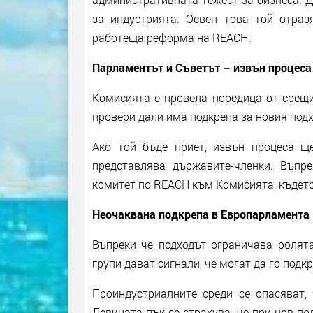
за индустрията. Освен това той отра
работеща реформа на REACH.
Парламентът и Съветът – извън процеса
Комисията е провела поредица от срещи
провери дали има подкрепа за новия подхо
Ако той бъде приет, извън процеса ще
представлява държавите-членки. Въпр
комитет по REACH към Комисията, където
Неочаквана подкрепа в Европарламента
Въпреки че подходът ограничава ролята
групи дават сигнали, че могат да го подкр
Проиндустриалните среди се опасяват,
Левицата пък се страхува, че при нов по