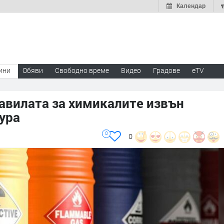
Календар
ини
Обяви
Свободно време
Видео
Градове
eTV
авилата за химикалите извън
ура
0
0