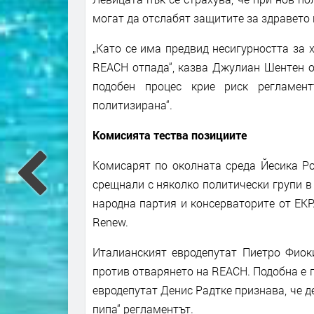
могат да отслабят защитите за здравето 
„Като се има предвид несигурността за 
REACH отпада“, казва Джулиан Шентен от 
подобен процес крие риск регламен
политизирана“.
Комисията тества позициите
Комисарят по околната среда Йесика Ро
срещнали с няколко политически групи в
народна партия и консерваторите от ЕКР
Renew.
Италианският евродепутат Пиетро Фиоки
против отварянето на REACH. Подобна е 
евродепутат Денис Радтке признава, че де
пипа“ регламентът.