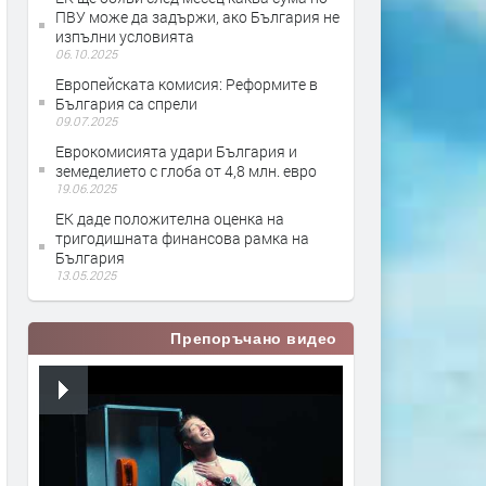
ПВУ може да задържи, ако България не
изпълни условията
06.10.2025
Европейската комисия: Реформите в
България са спрели
09.07.2025
Еврокомисията удари България и
земеделието с глоба от 4,8 млн. евро
19.06.2025
ЕК даде положителна оценка на
тригодишната финансова рамка на
България
13.05.2025
Препоръчано видео