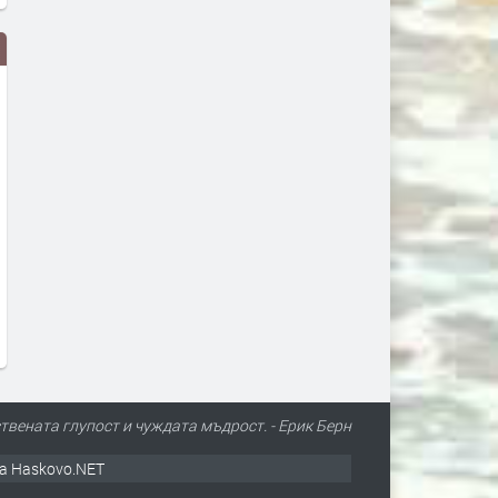
Дрон с експлозив е открит на
Сеута след трагедията: К
летището в Лайпциг
виновен – Испания, Маро
трафикантите?
преди 1 ден
преди 1 ден
ствената глупост и чуждата мъдрост. - Ерик Берн
а Haskovo.NET