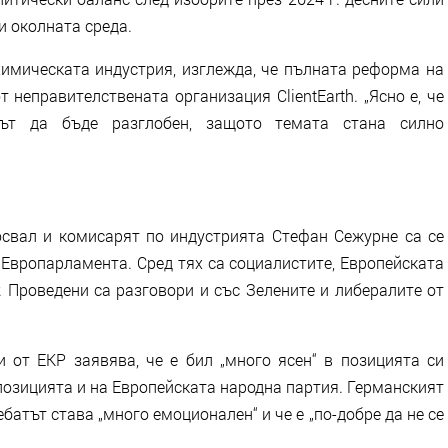
и околната среда.
химическата индустрия, изглежда, че пълната реформа на
неправителствената организация ClientEarth. „Ясно е, че
тът да бъде разглобен, защото темата стана силно
свал и комисарят по индустрията Стефан Сежурне са се
 Европарламента. Сред тях са социалистите, Европейската
. Проведени са разговори и със Зелените и либералите от
 от ЕКР заявява, че е бил „много ясен“ в позицията си
позицията и на Европейската народна партия. Германският
батът става „много емоционален“ и че е „по-добре да не се