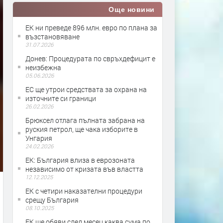
Още новини
ЕК ни преведе 896 млн. евро по плана за
възстановяване
31.07.2026
Донев: Процедурата по свръхдефицит е
неизбежна
05.06.2026
ЕС ще утрои средствата за охрана на
източните си граници
26.02.2026
Брюксел отлага пълната забрана на
руския петрол, ще чака изборите в
Унгария
24.02.2026
ЕК: България влиза в еврозоната
независимо от кризата във властта
12.12.2025
ЕК с четири наказателни процедури
срещу България
08.10.2025
ЕК ще обяви след месец каква сума по