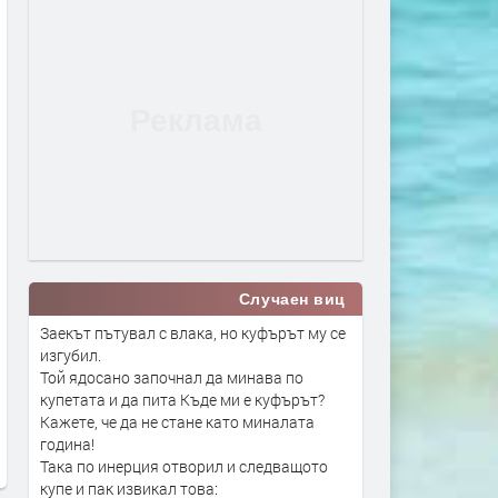
Случаен виц
Заекът пътувал с влака, но куфърът му се
изгубил.
Той ядосано започнал да минава по
купетата и да пита Къде ми е куфърът?
Кажете, че да не стане като миналата
година!
Така по инерция отворил и следващото
купе и пак извикал това: