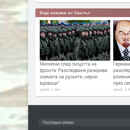
Още новини от Светът
ори с пожарите
Милиони след смъртта на
Герман
нологиите vs.
фронта: Разследване разкрива
разслед
и
схемата на руските „черни
влияни
вдовици“
през с
преди 1 ден
преди 1 
Последни обяви