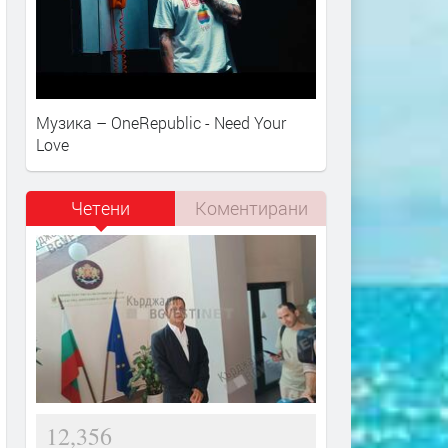
Музика – OneRepublic - Need Your
Love
Четени
Коментирани
12,356