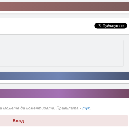
да можете да коментирате. Правилата -
тук
.
Вход