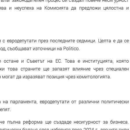
зява и неуспеха на Комисията да предложи цялостна и
 с евродепутати през последните седмици. Целта е да се
д, съобщават източници на Politico.
 остане и Съветът на ЕС. Това е институцията, която
еки това страните ще запазят влияние чрез специален
 могат да изразяват позиция чрез комитологията.
 на парламента, евродепутати от различни политически
епят.
 че пълна реформа ще създаде несигурност за бизнеса.
литически баланс след изборите през 2024 г. десните сили