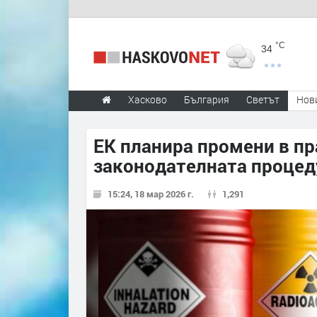
°C
34
Хасково
България
Светът
Нов
ЕК планира промени в пр
законодателната процед
15:24, 18 мар 2026 г.
1,291