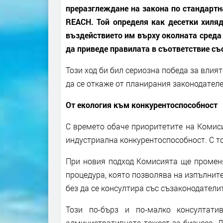
преразглеждане на закона по стандартн
REACH. Той определя как десетки хиляд
въздействието им върху околната среда
да приведе правилата в съответствие със
Този ход би бил сериозна победа за влия
да се откаже от планирания законодателе
От екология към конкурентоспособност
С времето обаче приоритетите на Комиси
индустриална конкурентоспособност. С т
При новия подход Комисията ще променя 
процедура, която позволява на изпълните
без да се консултира със съзаконодатели
Този по-бърз и по-малко консултат
административната тежест за бизнеса. Д