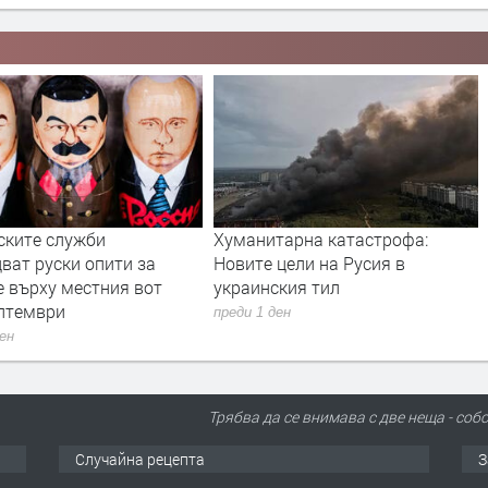
ските служби
Хуманитарна катастрофа:
ват руски опити за
Новите цели на Русия в
е върху местния вот
украинския тил
ептември
преди 1 ден
ден
Трябва да се внимава с две неща - соб
Случайна рецепта
З