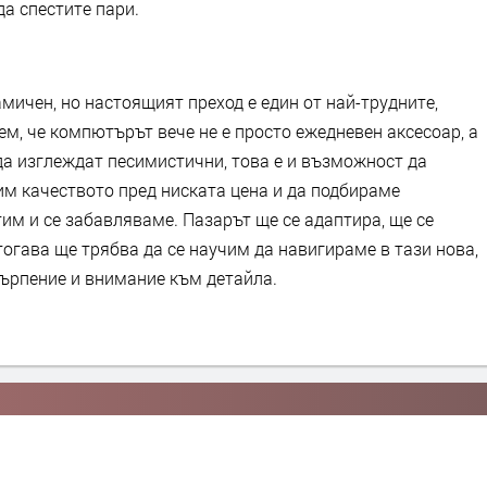
а спестите пари.
амичен, но настоящият преход е един от най-трудните,
м, че компютърът вече не е просто ежедневен аксесоар, а
да изглеждат песимистични, това е и възможност да
им качеството пред ниската цена и да подбираме
им и се забавляваме. Пазарът ще се адаптира, ще се
тогава ще трябва да се научим да навигираме в тази нова,
търпение и внимание към детайла.