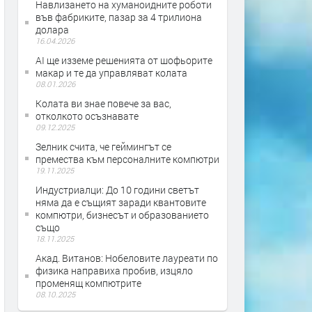
Навлизането на хуманоидните роботи
във фабриките, пазар за 4 трилиона
долара
16.04.2026
AI ще изземе решенията от шофьорите
макар и те да управляват колата
08.01.2026
Колата ви знае повече за вас,
отколкото осъзнавате
09.12.2025
Зелник счита, че геймингът се
премества към персоналните компютри
19.11.2025
Индустриалци: До 10 години светът
няма да е същият заради квантовите
компютри, бизнесът и образованието
също
18.11.2025
Акад. Витанов: Нобеловите лауреати по
физика направиха пробив, изцяло
променящ компютрите
08.10.2025