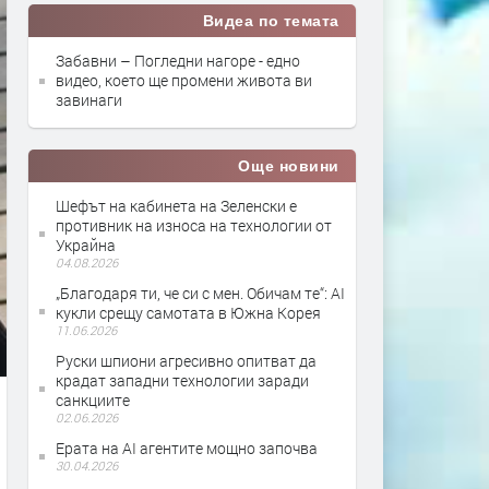
Видеа по темата
Забавни – Погледни нагоре - едно
видео, което ще промени живота ви
завинаги
Още новини
Шефът на кабинета на Зеленски е
противник на износа на технологии от
Украйна
04.08.2026
„Благодаря ти, че си с мен. Обичам те“: AI
кукли срещу самотата в Южна Корея
11.06.2026
Руски шпиони агресивно опитват да
крадат западни технологии заради
санкциите
02.06.2026
Ерата на АI агентите мощно започва
30.04.2026