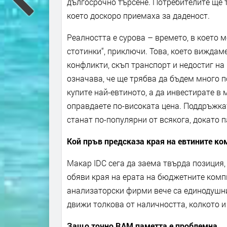
дългосрочно търсене. Потребителите ще 
което доскоро приемаха за даденост.
Реалността е сурова – времето, в което
стотинки“, приключи. Това, което виждам
конфликти, скъп транспорт и недостиг на 
означава, че ще трябва да бъдем много п
купите най-евтиното, а да инвестирате в 
оправдаете по-високата цена. Поддръжка
станат по-популярни от всякога, докато п
Кой пръв предсказа края на евтините к
Макар IDC сега да заема твърда позиция, 
обяви края на ерата на бюджетните компю
анализаторски фирми вече са единодушн
движи толкова от наличността, колкото и
Защо точно RAM паметта е проблемна