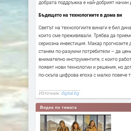
добрата поддръжка е най-добрият начин д
Бъдещето на технологиите в дома ви
Светът на технологиите винаги е бил дин
които сме преживявали. Трябва да приеме
сериозна инвестиция. Макар прогнозите 
станем по-разумни потребители – да цен
внимателно инструментите, с които работ
появят нови технологии и решения, но до
по-скъпа цифрова епоха с малко повече 
Източник:
digital.bg
Видеа по темата