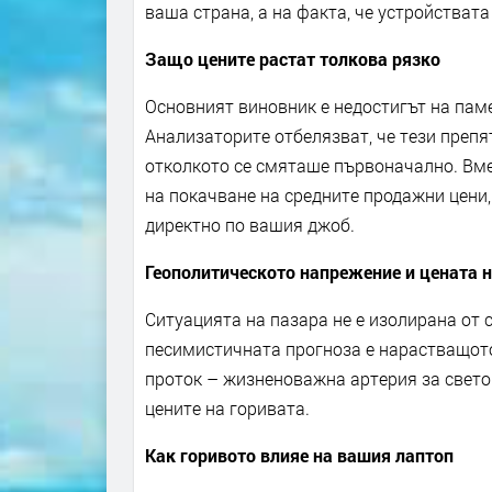
ваша страна, а на факта, че устройстват
Защо цените растат толкова рязко
Основният виновник е недостигът на пам
Анализаторите отбелязват, че тези препя
отколкото се смяташе първоначално. Вме
на покачване на средните продажни цени,
директно по вашия джоб.
Геополитическото напрежение и цената 
Ситуацията на пазара не е изолирана от 
песимистичната прогноза е нарастващото
проток – жизненоважна артерия за свето
цените на горивата.
Как горивото влияе на вашия лаптоп