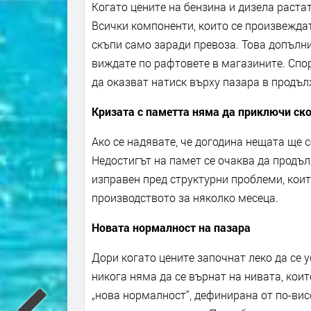
Когато цените на бензина и дизела раста
Всички компоненти, които се произвеждат
скъпи само заради превоза. Това допълни
виждате по рафтовете в магазините. Спо
да оказват натиск върху пазара в продъл
Кризата с паметта няма да приключи ск
Ако се надявате, че догодина нещата ще с
Недостигът на памет се очаква да продъл
изправен пред структурни проблеми, коит
производството за няколко месеца.
Новата нормалност на пазара
Дори когато цените започнат леко да се у
никога няма да се върнат на нивата, кои
„нова нормалност“, дефинирана от по-вис