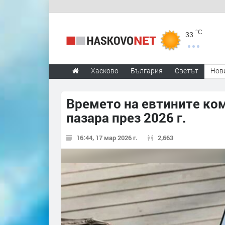
°C
33
Хасково
България
Светът
Нов
Времето на евтините ко
пазара през 2026 г.
16:44, 17 мар 2026 г.
2,663