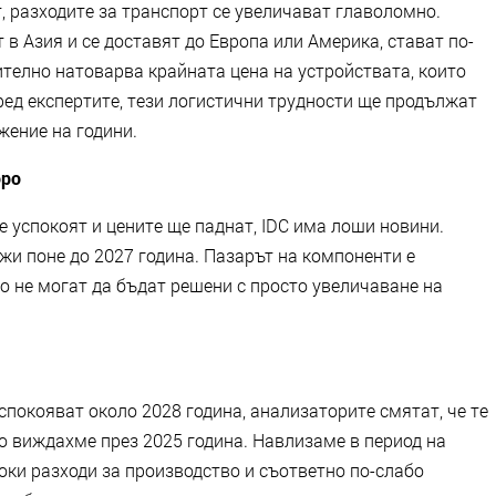
т, разходите за транспорт се увеличават главоломно.
 в Азия и се доставят до Европа или Америка, стават по-
телно натоварва крайната цена на устройствата, които
ред експертите, тези логистични трудности ще продължат
жение на години.
оро
е успокоят и цените ще паднат, IDC има лоши новини.
жи поне до 2027 година. Пазарът на компоненти е
о не могат да бъдат решени с просто увеличаване на
спокояват около 2028 година, анализаторите смятат, че те
то виждахме през 2025 година. Навлизаме в период на
оки разходи за производство и съответно по-слабо