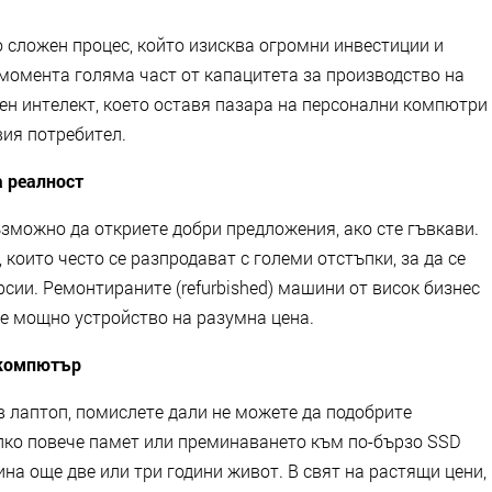
 сложен процес, който изисква огромни инвестиции и
 момента голяма част от капацитета за производство на
ен интелект, което оставя пазара на персонални компютри
вия потребител.
а реалност
зможно да откриете добри предложения, ако сте гъвкави.
 които често се разпродават с големи отстъпки, за да се
рсии. Ремонтираните (refurbished) машини от висок бизнес
те мощно устройство на разумна цена.
 компютър
в лаптоп, помислете дали не можете да подобрите
лко повече памет или преминаването към по-бързо SSD
а още две или три години живот. В свят на растящи цени,