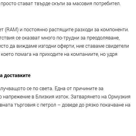
а просто стават твърде скъпи за масовия потребител.
ет (RAM) и постоянно растящите разходи за компоненти.
тствия се оказват много по-трудни за преодоляване,
сто да виждаме изгодни оферти, ние ставаме свидетели
 което помага на приходите на компаниите, но удря
на доставките
случващото се по света. Една от причините за
 напрежение в Близкия изток. Затварянето на Ормузкия
вната търговия с петрол – доведе до рязко покачване на