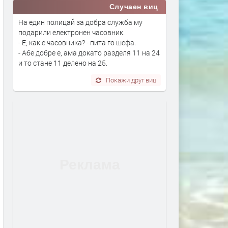
Случаен виц
На един полицай за добра служба му
подарили електронен часовник.
- Е, как е часовника? - пита го шефа.
- Абе добре е, ама докато разделя 11 на 24
и то стане 11 делено на 25.
Покажи друг виц