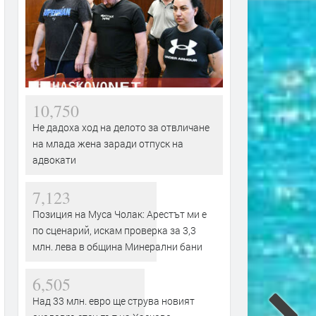
10,750
Не дадоха ход на делото за отвличане
на млада жена заради отпуск на
адвокати
7,123
Позиция на Муса Чолак: Арестът ми е
по сценарий, искам проверка за 3,3
млн. лева в община Минерални бани
6,505
Над 33 млн. евро ще струва новият