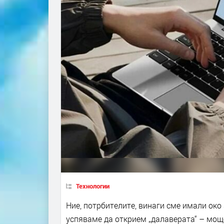
Технологии
Ние, потрбителите, винаги сме имали око
успяваме да открием „далаверата“ – мощ