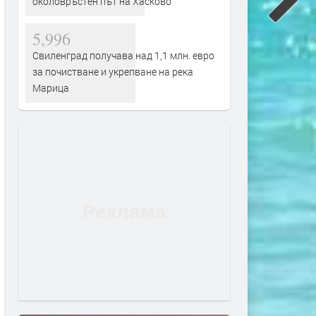
околовръстен път на Хасково
5,996
Свиленград получава над 1,1 млн. евро
за почистване и укрепване на река
Марица