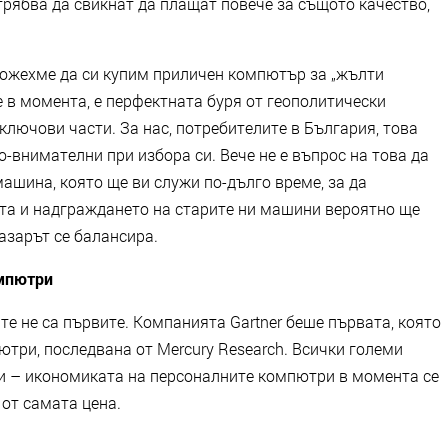
трябва да свикнат да плащат повече за същото качество,
 можехме да си купим приличен компютър за „жълти
е в момента, е перфектната буря от геополитически
ключови части. За нас, потребителите в България, това
о-внимателни при избора си. Вече не е въпрос на това да
машина, която ще ви служи по-дълго време, за да
та и надграждането на старите ни машини вероятно ще
азарът се балансира.
омпютри
те не са първите. Компанията Gartner беше първата, която
три, последвана от Mercury Research. Всички големи
и – икономиката на персоналните компютри в момента се
 от самата цена.