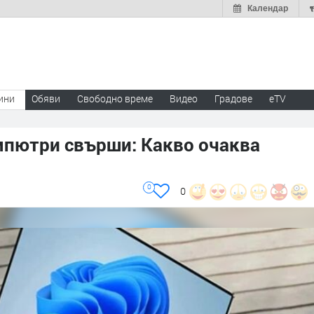
Календар
ини
Обяви
Свободно време
Видео
Градове
eTV
мпютри свърши: Какво очаква
0
0