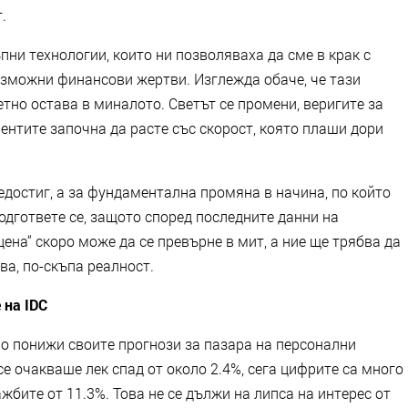
.
пни технологии, които ни позволяваха да сме в крак с
ъзможни финансови жертви. Изглежда обаче, че тази
етно остава в миналото. Светът се промени, веригите за
нентите започна да расте със скорост, която плаши дори
едостиг, а за фундаментална промяна в начина, по който
одгответе се, защото според последните данни на
ена“ скоро може да се превърне в мит, а ние ще трябва да
а, по-скъпа реалност.
 на IDC
о понижи своите прогнози за пазара на персонални
се очакваше лек спад от около 2.4%, сега цифрите са много
жбите от 11.3%. Това не се дължи на липса на интерес от