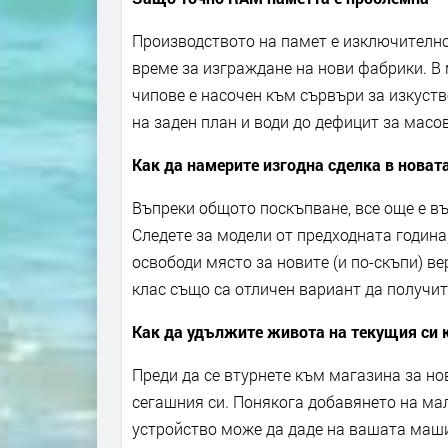
Производството на памет е изключително
време за изграждане на нови фабрики. В
чипове е насочен към сървъри за изкуств
на заден план и води до дефицит за масо
Как да намерите изгодна сделка в новат
Въпреки общото поскъпване, все още е въ
Следете за модели от предходната година,
освободи място за новите (и по-скъпи) ве
клас също са отличен вариант да получи
Как да удължите живота на текущия си
Преди да се втурнете към магазина за но
сегашния си. Понякога добавянето на ма
устройство може да даде на вашата машин