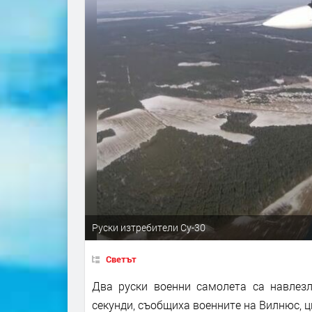
Руски изтребители Су-30
Светът
Два руски военни самолета са навлез
секунди, съобщиха военните на Вилнюс, ц