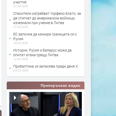
участие
27.08.2025
Спасители изгребват торфено блато, за
да стигнат до американски войници,
изчезнали при учение в Литва
27.03.2025
ЕС започна да минира границата си с
Русия
24.03.2025
Историк: Русия и Беларус може да
опитат атака срещу Литва
12.03.2025
Прибалтика се запасява преди деня Х
04.02.2025
Препоръчано видео