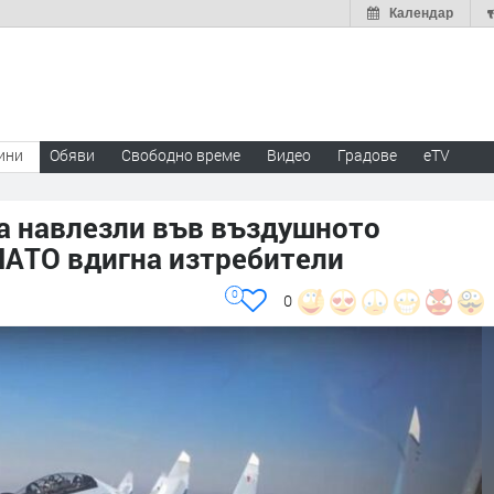
Календар
ини
Обяви
Свободно време
Видео
Градове
eTV
са навлезли във въздушното
НАТО вдигна изтребители
0
0