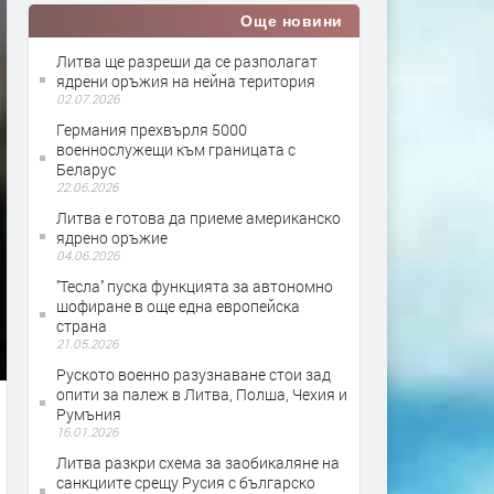
Още новини
Литва ще разреши да се разполагат
ядрени оръжия на нейна територия
02.07.2026
Германия прехвърля 5000
военнослужещи към границата с
Беларус
22.06.2026
Литва е готова да приеме американско
ядрено оръжие
04.06.2026
''Тесла'' пуска функцията за автономно
шофиране в още една европейска
страна
21.05.2026
Руското военно разузнаване стои зад
опити за палеж в Литва, Полша, Чехия и
Румъния
16.01.2026
Литва разкри схема за заобикаляне на
санкциите срещу Русия с българско