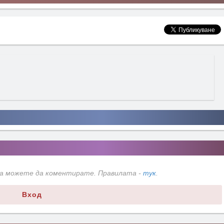
да можете да коментирате. Правилата -
тук
.
Вход