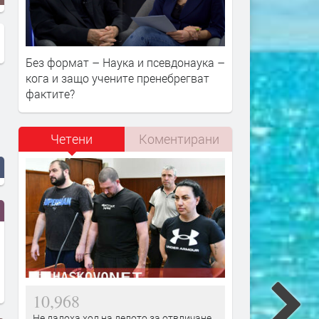
Без формат – Наука и псевдонаука –
кога и защо учените пренебрегват
фактите?
Четени
Коментирани
10,968
Не дадоха ход на делото за отвличане