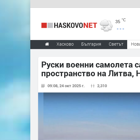
°C
35
Хасково
България
Светът
Нов
Руски военни самолета 
пространство на Литва, 
09:08, 24 окт 2025 г.
2,310