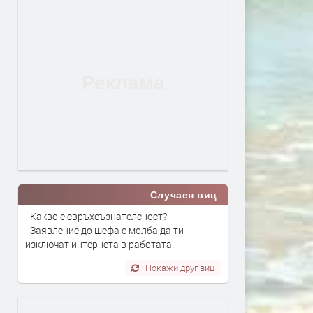
Случаен виц
- Какво е свръхсъзнателсност?
- Заявление до шефа с молба да ти
изключат интернета в работата.
Покажи друг виц