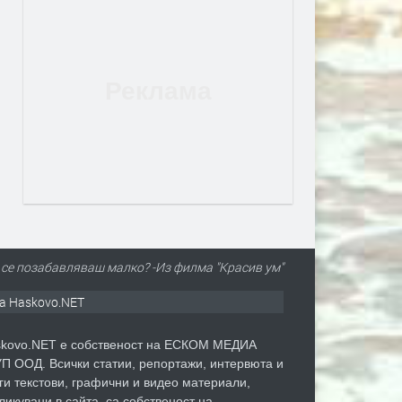
е се позабавляваш малко? -Из филма "Красив ум"
а Haskovo.NET
kovo.NET е собственост на ЕСКОМ МЕДИА
П ООД. Всички статии, репортажи, интервюта и
ги текстови, графични и видео материали,
ликувани в сайта, са собственост на