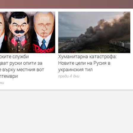
тарна катастрофа:
Дрон с експлозив е открит на
цели на Русия в
летището в Лайпциг
ския тил
преди 4 дни
дни