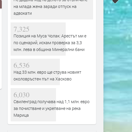
на млада жена заради отпуск на
адвокати
7,325
Позиция на Муса Чолак: Арестът ми е
по сценарий, искам проверка за 3,3
млн. лева в община Минерални бани
Сеута след трагедията: Кой е
Гърция ще се бори с пож
виновен – Испания, Мароко или
от космоса: Технологиите 
6,536
трафикантите?
огнените стихии
Над 33 млн. евро ще струва новият
преди 4 дни
преди 4 дни
околовръстен път на Хасково
6,030
Свиленград получава над 1,1 млн. евро
за почистване и укрепване на река
Марица