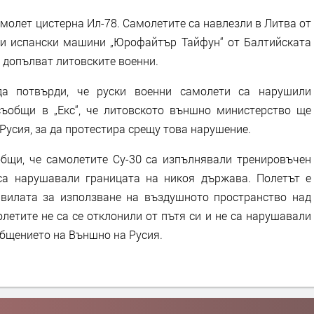
амолет цистерна Ил-78. Самолетите са навлезли в Литва от
ти испански машини „Юрофайтър Тайфун“ от Балтийската
 допълват литовските военни.
да потвърди, че руски военни самолети са нарушили
ъобщи в „Екс“, че литовското външно министерство ще
Русия, за да протестира срещу това нарушение.
бщи, че самолетите Су-30 са изпълнявали тренировъчен
са нарушавали границата на никоя държава. Полетът е
авилата за използване на въздушното пространство над
летите не са се отклонили от пътя си и не са нарушавали
ъобщението на Външно на Русия.