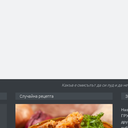
Какъв е смисълът да си луд и да н
Случайна рецепта
З
Has
ГРУ
дру
пуб