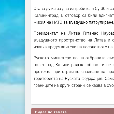
Става дума за два изтребителя Су-30 и с
Калининград. В отговор са били вдигна
мисия на НАТО за въздушно патрулиране,
Президентът на Литва Гитанас Наусе
въздушното пространство на Литва и с
извика представители на посолството на 
Руското министерство на отбраната съо
полет над Калиниградска област и не 
протекъл при стриктно спазване на пр
територията на Руската федерация. Само
границите на други страни, се казва в с
Видеа по темата