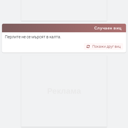
Случаен виц
Перлите не се мърсят в калта.
Покажи друг виц