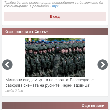
Трябва да сте регистриран потребител за да можете да
коментирате. Правилата -
тук
.
Вход
Още новини от Светът
Милиони след смъртта на фронта: Разследване
Г
разкрива схемата на руските „черни вдовици“
в
преди 2 дни
п
Още новини