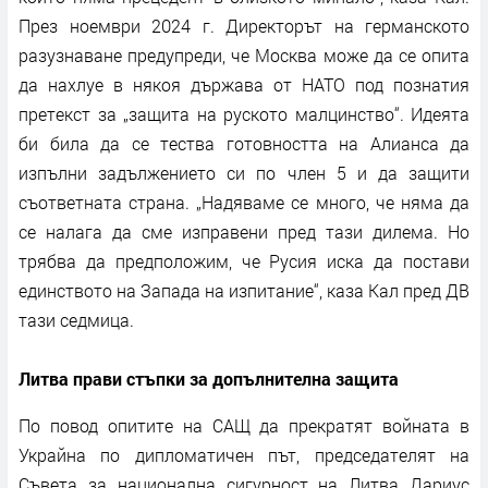
През ноември 2024 г. Директорът на германското
разузнаване предупреди, че Москва може да се опита
да нахлуе в някоя държава от НАТО под познатия
претекст за „защита на руското малцинство“. Идеята
би била да се тества готовността на Алианса да
изпълни задължението си по член 5 и да защити
съответната страна. „Надяваме се много, че няма да
се налага да сме изправени пред тази дилема. Но
трябва да предположим, че Русия иска да постави
единството на Запада на изпитание“, каза Кал пред ДВ
тази седмица.
Литва прави стъпки за допълнителна защита
По повод опитите на САЩ да прекратят войната в
Украйна по дипломатичен път, председателят на
Съвета за национална сигурност на Литва Дариус