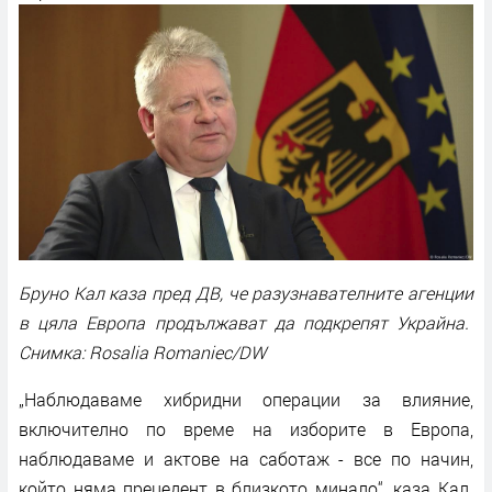
Бруно Кал каза пред ДВ, че разузнавателните агенции
в цяла Европа продължават да подкрепят Украйна.
Снимка: Rosalia Romaniec/DW
„Наблюдаваме хибридни операции за влияние,
включително по време на изборите в Европа,
наблюдаваме и актове на саботаж - все по начин,
който няма прецедент в близкото минало“, каза Кал.