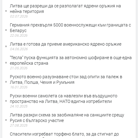
Литва ще разреши да се разполагат ядрени оръжия на
нейна територия
02.07.2026
Германия прехвърля 5000 военнослужещи към границата с
Беларус
22.06.2026
Литва е готова да приеме американско ядрено оръжие
04.06.2026
''Тесла'' пуска функцията за автономно шофиране в още една
европейска страна
21.05.2026
Руското военно разузнаване стои зад опити за палеж в
Литва, Полша, Чехия и Румъния
16.01.2026
Руски военни самолета са навлезли във въздушното
пространство на Литва, НАТО вдигна изтребители
24.10.2025
Литва разкри схема за заобикаляне на санкциите срещу
Русия с българско участие
27.08.2025
Спасители изгребват торфено блато, за да стигнат до