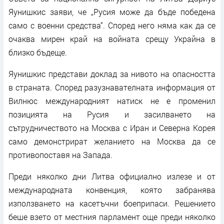
Яунишкис заяви, че „Русия може да бъде победена
само с военни средства“. Според него няма как да се
очаква мирен край на войната срещу Украйна в
близко бъдеще.
Яунишкис представи доклад за нивото на опасността
в страната. Според разузнавателната информация от
Вилнюс международният натиск не е променил
позицията на Русия и засилването на
сътрудничеството на Москва с Иран и Северна Корея
само демонстрират желанието на Москва да се
противопоставя на Запада.
Преди няколко дни Литва официално излезе и от
международната конвенция, която забранява
използването на касетъчни боеприпаси. Решението
беше взето от местния парламент още преди няколко