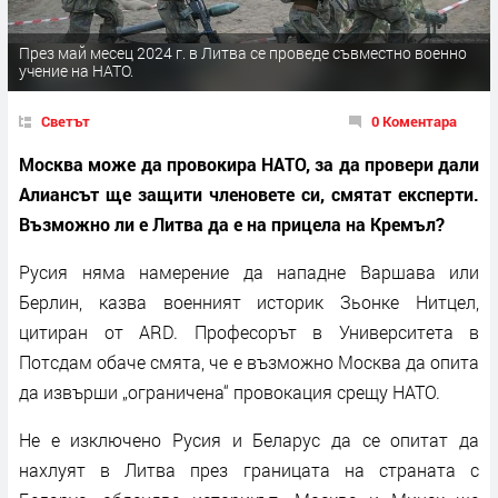
През май месец 2024 г. в Литва се проведе съвместно военно
учение на НАТО.
Светът
0 Коментара
Москва може да провокира НАТО, за да провери дали
Алиансът ще защити членовете си, смятат експерти.
Възможно ли е Литва да е на прицела на Кремъл?
Русия няма намерение да нападне Варшава или
Берлин, казва военният историк Зьонке Нитцел,
цитиран от ARD. Професорът в Университета в
Потсдам обаче смята, че е възможно Москва да опита
да извърши „ограничена“ провокация срещу НАТО.
Не е изключено Русия и Беларус да се опитат да
нахлуят в Литва през границата на страната с