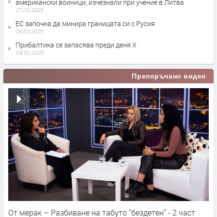
американски войници, изчезнали при учение в Литва
27.03.2025
ЕС започна да минира границата си с Русия
24.03.2025
Прибалтика се запасява преди деня Х
04.02.2025
Препоръчано видео
От мерак – Разбиване на табуто ''бездетен'' - 2 част