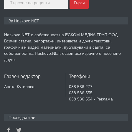
Търси
преди 3 дни
ПРЕДЛАГА
ПРОСТОРЕН ТРИСТАЕН
За Haskovo.NET
АПАРТАМЕНТ В НОВА СГРАДА КВ.
КУБА
Haskovo.NET е собственост на ЕСКОМ МЕДИА ГРУП ООД.
Всички статии, репортажи, интервюта и други текстови,
преди 4 дни
графични и видео материали, публикувани в сайта, са
собственост на Haskovo.NET, освен ако изрично е посочено
ПРЕДЛАГА
Продавам парцел в гр. Хасково кв.
друго.
Хисаря до ток, вода,канализация,
асфалт 0889 537 426
Главен редактор
Телефони
преди 4 дни
Анета Кутелова
038 536 277
038 536 555
ПРЕДЛАГА
СГЛОБЯВАНЕ НА МЕБЕЛИ.
038 536 554 - Реклама
Последвай ни
преди 4 дни