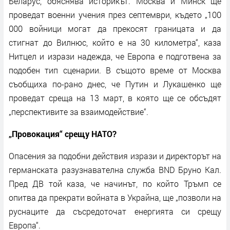
Беларус, обяснява историкът. Москва и Минск ще
проведат военни учения през септември, където „100
000 войници могат да прекосят границата и да
стигнат до Вилнюс, който е на 30 километра“, каза
Нитцел и изрази надежда, че Европа е подготвена за
подобен тип сценарии. В същото време от Москва
съобщиха по-рано днес, че Путин и Лукашенко ще
проведат среща на 13 март, в която ще се обсъдят
„перспективите за взаимодействие“.
„Провокация“ срещу НАТО?
Опасения за подобни действия изрази и директорът на
германската разузнавателна служба BND Бруно Кал.
Пред ДВ той каза, че начинът, по който Тръмп се
опитва да прекрати войната в Украйна, ще „позволи на
руснаците да съсредоточат енергията си срещу
Европа“.