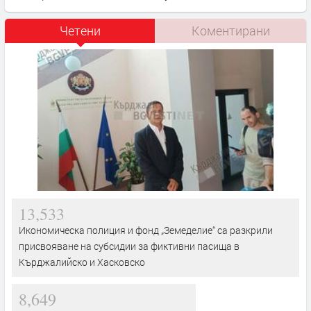
Четени
Коментирани
13,533
Икономическа полиция и фонд „Земеделие“ са разкрили
присвояване на субсидии за фиктивни пасища в
Кърджалийско и Хасковско
8,649