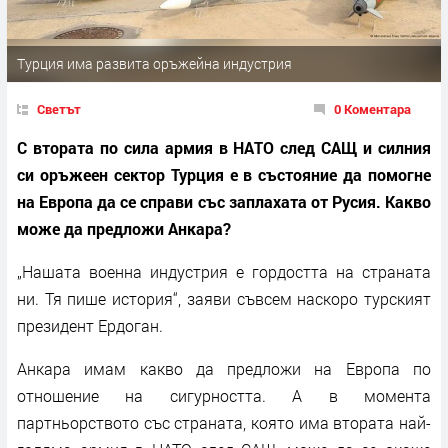
Турция има развита оръжейна индустрия
Светът
0 Коментара
С втората по сила армия в НАТО след САЩ и силния
си оръжеен сектор Турция е в състояние да помогне
на Европа да се справи със заплахата от Русия. Какво
може да предложи Анкара?
„Нашата военна индустрия е гордостта на страната
ни. Тя пише история“, заяви съвсем наскоро турският
президент Ердоган.
Анкара имам какво да предложи на Европа по
отношение на сигурността. А в момента
партньорството със страната, която има втората най-