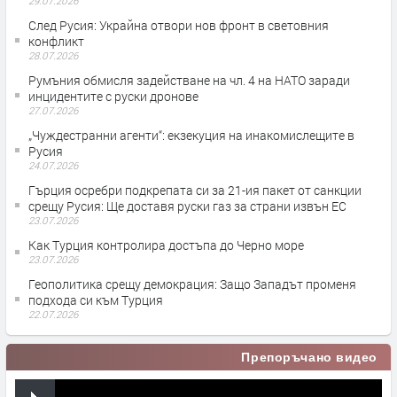
29.07.2026
След Русия: Украйна отвори нов фронт в световния
конфликт
28.07.2026
Румъния обмисля задействане на чл. 4 на НАТО заради
инцидентите с руски дронове
27.07.2026
„Чуждестранни агенти“: екзекуция на инакомислещите в
Русия
24.07.2026
Гърция осребри подкрепата си за 21-ия пакет от санкции
срещу Русия: Ще доставя руски газ за страни извън ЕС
23.07.2026
Как Турция контролира достъпа до Черно море
23.07.2026
Геополитика срещу демокрация: Защо Западът променя
подхода си към Турция
22.07.2026
Препоръчано видео