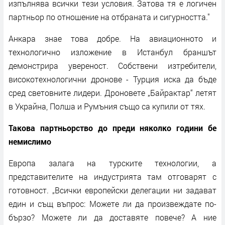
изпълнява всички тези условия. Затова тя е логичен
партньор по отношение на отбраната и сигурността."
Анкара знае това добре. На авиационното и
технологично изложение в Истанбул браншът
демонстрира увереност. Собствени изтребители,
високотехнологични дронове - Турция иска да бъде
сред световните лидери. Дроновете „Байрактар“ летят
в Украйна, Полша и Румъния също са купили от тях.
Такова партньорство до преди няколко години бе
немислимо
Европа залага на турските технологии, а
представителите на индустрията там отговарят с
готовност. „Всички европейски делегации ни задават
един и същ въпрос: Можете ли да произвеждате по-
бързо? Можете ли да доставяте повече? А ние