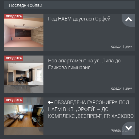
преди 1 ден
Последни обяви
ПРЕДЛАГА
Нов апартамент на ул. Липа до
Езикова гимназия
преди 1 ден
ПРЕДЛАГА
🔑 ОБЗАВЕДЕНА ГАРСОНИЕРА ПОД
НАЕМ В КВ. „ОРФЕЙ“ – ДО
КОМПЛЕКС „ВЕСПРЕМ“, ГР. ХАСКОВО
преди 2 дни
ПРЕДЛАГА
НАПЪЛНО ОБЗАВЕДЕН И
ОБОРУДВАН ТРИСТАЕН
АПАРТАМЕНТ В ЦЕНТЪРА НА ГР.
ХАСКОВО
преди 3 дни