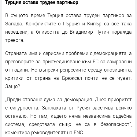
Турция остава труден партньор
В същото време Турция остава труден партньор за
Запада. Конфликтите с Гърция и Кипър са все така
нерешени, а близостта до Владимир Путин поражда
тревога.
Страната има и сериозни проблеми с демокрацията, а
преговорите за присъединяване към ЕС са замразени
от години. Но въпреки репресиите срещу опозицията,
критики от страна на Брюксел почти не се чуват.
Защо?
„Преди ставаше дума за демокрация. Днес приоритет
е сигурността. Заплахата от Русия засенчва всичко
останало. Но там, където няма независима съдебна
система, средствата също не са в безопасност“,
коментира ръководителят на ENC.