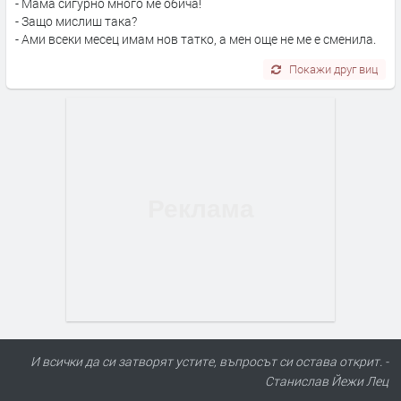
- Мама сигурно много ме обича!
- Защо мислиш така?
- Ами всеки месец имам нов татко, а мен още не ме е сменила.
Покажи друг виц
ПРЕДЛАГА
Под НАЕМ двустаен Орфей
И всички да си затворят устите, въпросът си остава открит. -
Станислав Йежи Лец