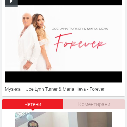
Музика – Joe Lynn Turner & Maria Ilieva - Forever
Четени
Коментирани