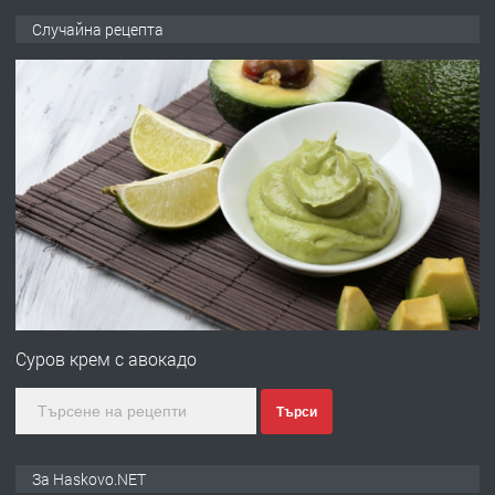
ПРЕДЛАГА
Давам гараж под наем
Случайна рецепта
преди 3 дни
ПРЕДЛАГА
№4120 Магазин/Офис под наем в кв.
Любен Каравелов, Хасково-близо до
градската градина!
преди 3 дни
ПРЕДЛАГА
ПРОСТОРЕН ТРИСТАЕН
АПАРТАМЕНТ В НОВА СГРАДА КВ.
Суров крем с авокадо
КУБА
Търси
преди 4 дни
ПРЕДЛАГА
Продавам парцел в гр. Хасково кв.
За Haskovo.NET
Хисаря до ток, вода,канализация,