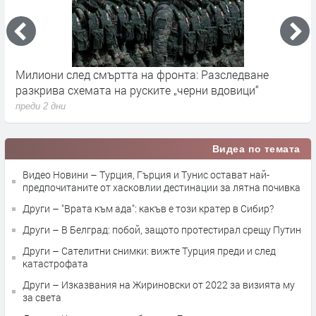
Германските служби разследват руски опити за
Х
влияние върху местния вот през септември
у
преди 2 дни
п
Видеа по темата
Видео Новини – Турция, Гърция и Тунис остават най-
предпочитаните от хасковлии дестинации за лятна почивка
Други – "Врата към ада": какъв е този кратер в Сибир?
Други – В Белград: побой, защото протестирал срещу Путин
Други – Сателитни снимки: вижте Турция преди и след
катастрофата
Други – Изказвания на Жириновски от 2022 за визията му
за света