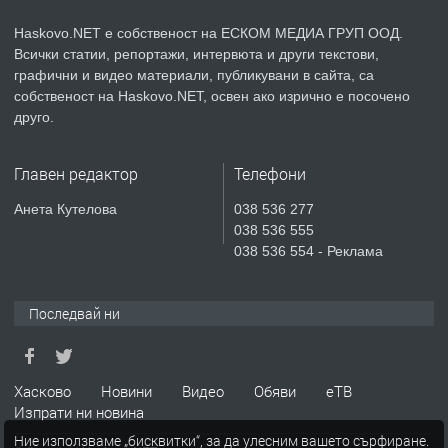
асфалт 0889 537 426
Haskovo.NET е собственост на ЕСКОМ МЕДИА ГРУП ООД.
Всички статии, репортажи, интервюта и други текстови,
преди 4 дни
графични и видео материали, публикувани в сайта, са
собственост на Haskovo.NET, освен ако изрично е посочено
ПРЕДЛАГА
СГЛОБЯВАНЕ НА МЕБЕЛИ.
друго.
Главен редактор
Телефони
преди 4 дни
Анета Кутелова
038 536 277
038 536 555
ПРЕДЛАГА
№4119 Едностаен обзаведен
038 536 554 - Реклама
апартамент под наем в кв.
Училищни, гр. Хасково.
Последвай ни
преди 4 дни
Хасково
Новини
Видео
Обяви
еТВ
Изпрати ни новина
Ние използваме „бисквитки“, за да улесним вашето сърфиране.