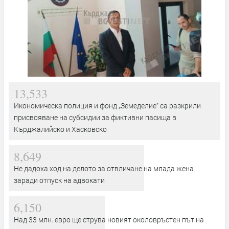
13,533
Икономическа полиция и фонд „Земеделие“ са разкрили
присвояване на субсидии за фиктивни пасища в
Кърджалийско и Хасковско
8,649
Не дадоха ход на делото за отвличане на млада жена
заради отпуск на адвокати
6,150
Над 33 млн. евро ще струва новият околовръстен път на