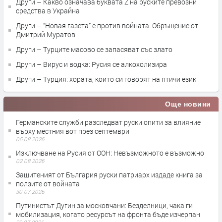
Други – Какво означава буквата Z на руските превозни
средства в Украйна
Други – “Новая газета” е против войната. Обръщение от
Дмитрий Муратов
Други – Турците масово се запасяват със злато
Други – Вирус и водка: Русия се алкохолизира
Други – Турция: хората, които си говорят на птичи език
Още новини
Германските служби разследват руски опити за влияние
върху местния вот през септември
05.08.2026
Изключване на Русия от ООН: Невъзможното е възможно
02.08.2026
Защитеният от България руски патриарх издаде книга за
ползите от войната
30.07.2026
Путинистът Дугин за московчани: Безделници, чака ги
мобилизация, когато ресурсът на фронта бъде изчерпан