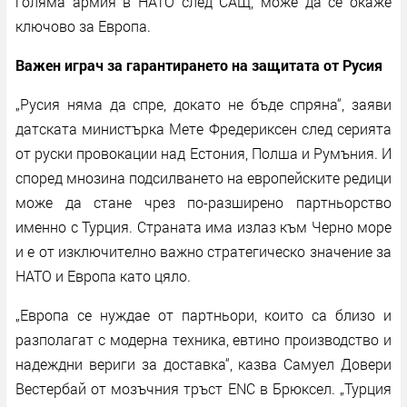
голяма армия в НАТО след САЩ, може да се окаже
ключово за Европа.
Важен играч за гарантирането на защитата от Русия
„Русия няма да спре, докато не бъде спряна“, заяви
датската министърка Мете Фредериксен след серията
от руски провокации над Естония, Полша и Румъния. И
според мнозина подсилването на европейските редици
може да стане чрез по-разширено партньорство
именно с Турция. Страната има излаз към Черно море
и е от изключително важно стратегическо значение за
НАТО и Европа като цяло.
„Европа се нуждае от партньори, които са близо и
разполагат с модерна техника, евтино производство и
надеждни вериги за доставка“, казва Самуел Довери
Вестербай от мозъчния тръст ENC в Брюксел. „Турция