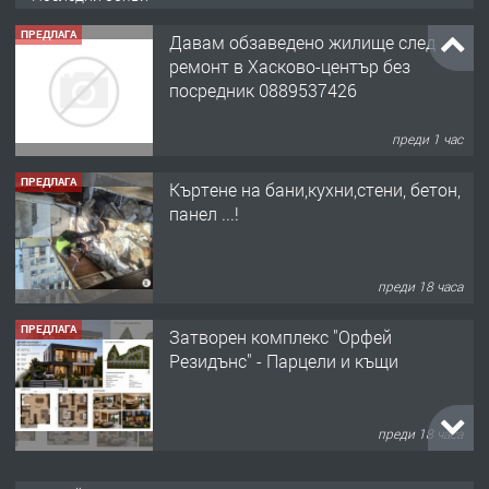
ПРЕДЛАГА
Къртене на бани,кухни,стени, бетон,
панел ...!
преди 18 часа
ПРЕДЛАГА
Затворен комплекс "Орфей
Резидънс" - Парцели и къщи
преди 18 часа
ПРЕДЛАГА
Продавам парцел в кв. Младежки
хълм в Хасково без посредници 0889
537 426
преди 18 часа
ПРЕДЛАГА
Давам обзаведено жилище за жена