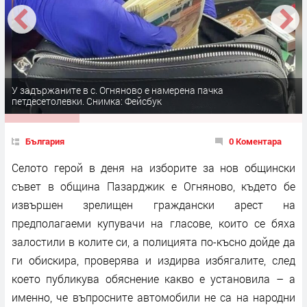
У задържаните в с. Огняново е намерена пачка
петдесетолевки. Снимка: Фейсбук
България
0 Коментара
Селото герой в деня на изборите за нов общински
съвет в община Пазарджик е Огняново, където бе
извършен зрелищен граждански арест на
предполагаеми купувачи на гласове, които се бяха
залостили в колите си, а полицията по-късно дойде да
ги обискира, проверява и издирва избягалите, след
което публикува обяснение какво е установила – а
именно, че въпросните автомобили не са на народни