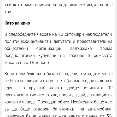
тъй като няма причина за задържането им, каза още
той.
Като на кино
В следобедните часове на 12 октомври наблюдатели,
политически активисти, депутати и представители на
обществени организации, задържаха трима
предполагаеми купувачи на гласове в ромската
махала на с. Огняново.
Колите им буквално бяха обградени, а младите мъже
се бяха заключили вътре в тях (двама в едната кола и
един - в другата), докато дойде полицията. Те
престояха в тях около час, преди да дойде полицията,
която ги изведе..Последва обиск. Необходим беше час,
за да бъде отворен багажникът на автомобила.
Намерена беше малка мъжка чанта с пачка от 50-