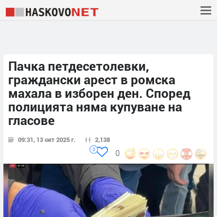
Пачка петдесетолевки,
граждански арест в ромска
махала в изборен ден. Според
полицията няма купуване на
гласове
09:31, 13 окт 2025 г.
2,138
0
0