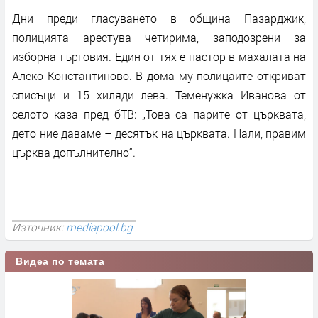
Дни преди гласуването в община Пазарджик,
полицията арестува четирима, заподозрени за
изборна търговия. Един от тях е пастор в махалата на
Алеко Константиново. В дома му полицаите откриват
списъци и 15 хиляди лева. Теменужка Иванова от
селото каза пред бТВ: „Това са парите от църквата,
дето ние даваме – десятък на църквата. Нали, правим
църква допълнително“.
Източник:
mediapool.bg
Видеа по темата