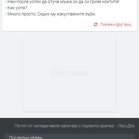
- Най-после успях да отуча мъжа си да си гризе ноктите!
- Как успя?
- Много просто. Скрих му изкуствените зъби.
Покажи друг виц
Пътят от хиляди мили започва с първата крачка. - Лао Дзъ
Последни обяви