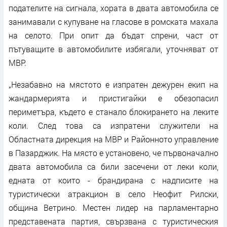
подателите на сигнала, хората в двата автомобила се
занимавали с купуване на гласове в ромската махала
на селото. При опит да бъдат спрени, част от
пътуващите в автомобилите избягали, уточняват от
МВР.
„Незабавно на мястото е изпратен дежурен екип на
жандармерията и пристигайки е обезопасил
периметъра, където е станало блокирането на леките
коли. След това са изпратени служители на
Областната дирекция на МВР и Районното управление
в Пазарджик. На място е установено, че първоначално
двата автомобила са били засечени от леки коли,
едната от които - брандирана с надписите на
туристически атракцион в село Неофит Рилски,
община Ветрино. Местен лидер на парламентарно
представената партия, свързвана с туристическия