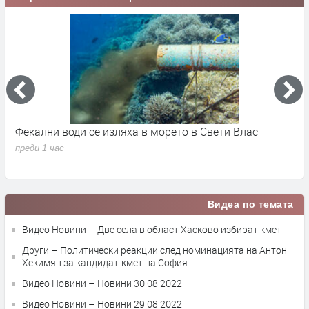
Палецът на „Тесак“ стигна до България: Как онлайн
С
субкултурата доведе до убийството в Пловдив
Т
преди 1 час
п
Видеа по темата
Видео Новини – Две села в област Хасково избират кмет
Други – Политически реакции след номинацията на Антон
Хекимян за кандидат-кмет на София
Видео Новини – Новини 30 08 2022
Видео Новини – Новини 29 08 2022