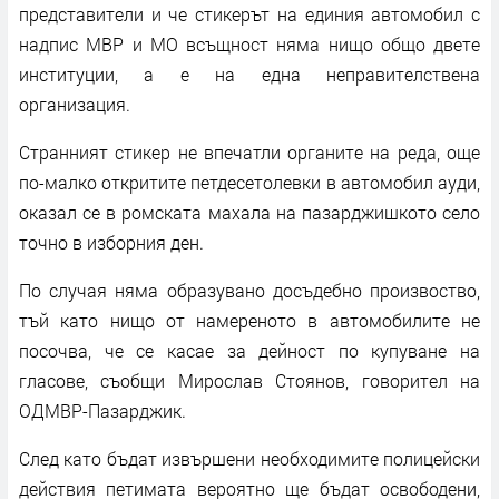
представители и че стикерът на единия автомобил с
надпис МВР и МО всъщност няма нищо общо двете
институции, а е на една неправителствена
организация.
Странният стикер не впечатли органите на реда, още
по-малко откритите петдесетолевки в автомобил ауди,
оказал се в ромската махала на пазарджишкото село
точно в изборния ден.
По случая няма образувано досъдебно произвоство,
тъй като нищо от намереното в автомобилите не
посочва, че се касае за дейност по купуване на
гласове, съобщи Мирослав Стоянов, говорител на
ОДМВР-Пазарджик.
След като бъдат извършени необходимите полицейски
действия петимата вероятно ще бъдат освободени,