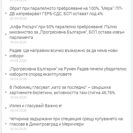
Обрат при паралелното преброяване на 100%, "Мяра": ПП-
ДБ изпреварват ГЕРБ-СДС, БСП остават под 4%
20.04.2026
„Алфа Рисърч“ при 50% паралелно преброяване: Пълно
мнозинство за „Прогресивна България“, БСП остава извън
парламента
19.04.2026
Радев: Ще направим всичко възможно за да няма нови
избори
19.04.2026
„Прогресивна България“ на Румен Радев печели убедително
изборите според екзитпуловете
19.04.2026
В Любимец гласуват „като за последно“ – свършиха
хартиените бюлетини, активността там стигна 46,76%
19.04.2026
Излез и гласувай! Важно е!
18.04.2026
Четирима задържани при спецакция срещу купуването на
гласове в Димитровград и Меричлери
16.04.2026