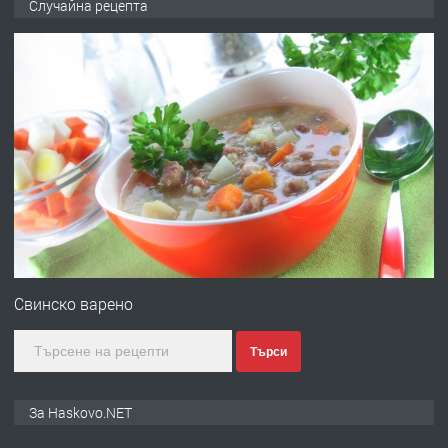
Случайна рецепта
без брокери 0889 537 426
преди 18 часа
ПРЕДЛАГА
Под НАЕМ двустаен Орфей
преди 3 дни
ПРЕДЛАГА
Нов апартамент на ул. Липа до
Езикова гимназия
Свинско варено
Търси
преди 3 дни
ПРЕДЛАГА
🔑 ОБЗАВЕДЕНА ГАРСОНИЕРА ПОД
За Haskovo.NET
НАЕМ В КВ. „ОРФЕЙ“ – ДО
КОМПЛЕКС „ВЕСПРЕМ“, ГР. ХАСКОВО