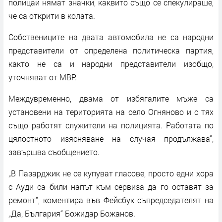
полицаи нямат значки, каквито също се спекулираше,
че са открити в колата.
Собствениците на двата автомобила не са народни
представители от определена политическа партия,
както не са и народни представители изобщо,
уточняват от МВР.
Междувременно, двама от избягалите мъже са
установени на територията на село Огняново и с тях
също работят служители на полицията. Работата по
цялостното изясняване на случая продължава“,
завършва съобщението.
„В Пазарджик не се купуват гласове, просто едни хора
с Ауди са били напът към сервиза да го оставят за
ремонт“, коментира във Фейсбук съпредседателят на
„Да, България“ Божидар Божанов.