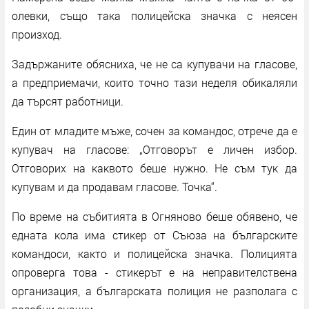
олевки, също така полицейска значка с неясен
произход.
Задържаните обясниха, че не са купувачи на гласове,
а предприемачи, които точно тази неделя обикаляли
да търсят работници.
Един от младите мъже, сочен за командос, отрече да е
купувач на гласове: „Отговорът е личен избор.
Отговорих на каквото беше нужно. Не съм тук да
купувам и да продавам гласове. Точка“.
По време на събитията в Огняново беше обявено, че
едната кола има стикер от Съюза на българските
командоси, както и полицейска значка. Полицията
опроверга това - стикерът е на неправителствена
организация, а българската полиция не разполага с