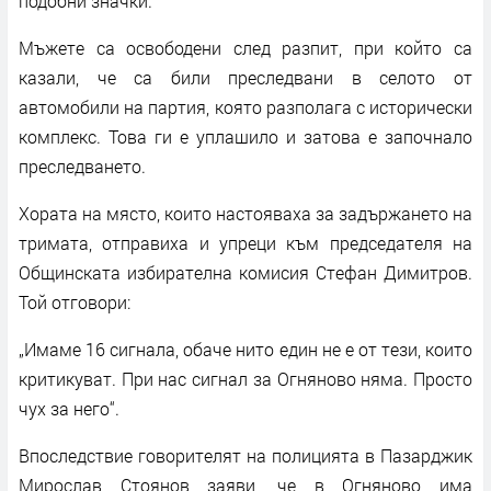
подобни значки.
Мъжете са освободени след разпит, при който са
казали, че са били преследвани в селото от
автомобили на партия, която разполага с исторически
комплекс. Това ги е уплашило и затова е започнало
преследването.
Хората на място, които настояваха за задържането на
тримата, отправиха и упреци към председателя на
Общинската избирателна комисия Стефан Димитров.
Той отговори:
„Имаме 16 сигнала, обаче нито един не е от тези, които
критикуват. При нас сигнал за Огняново няма. Просто
чух за него“.
Впоследствие говорителят на полицията в Пазарджик
Мирослав Стоянов заяви, че в Огняново има