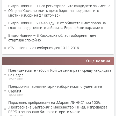
Видео Новини – 11 са регистрираните кандидати за кмет на
Община Хасково, които ще се борят на предстоящите
местни избори на 27 октомври
Видео Новини – 214 460 души от областта имат право на
глас на предстоящите избори за Европейски парламент
Видео Новини – В Хасковска област изборният ден
стартира спокойно
eTV – Новини от изборния ден 13 11 2016
Още новини
Президентските избори: Кой ще се изправи срещу кандидата
на Радев
22.07.2026
Предсрочни парламентарни избори искат студентите в
Сърбия
29.06.2026
Паралелно преброяване на „Маркет ЛИНКС“ при 100%:
„Прогресивна България“ с мнозинство, ПП-ДБ изпреварва
ГЕРБ в оспорвана битка за второто място
20.04.2026