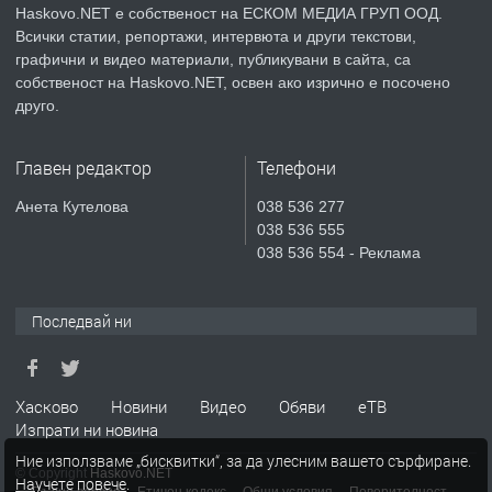
Haskovo.NET е собственост на ЕСКОМ МЕДИА ГРУП ООД.
Всички статии, репортажи, интервюта и други текстови,
преди 5 дни
графични и видео материали, публикувани в сайта, са
собственост на Haskovo.NET, освен ако изрично е посочено
ПРЕДЛАГА
НАПЪЛНО ОБЗАВЕДЕН И
друго.
ОБОРУДВАН ТРИСТАЕН
АПАРТАМЕНТ В ЦЕНТЪРА НА ГР.
Главен редактор
Телефони
ХАСКОВО
преди 6 дни
Анета Кутелова
038 536 277
038 536 555
ПРЕДЛАГА
Давам гараж под наем
038 536 554 - Реклама
Последвай ни
преди 6 дни
ПРЕДЛАГА
Давам обзаведено жилище след
Хасково
Новини
Видео
Обяви
еТВ
ремонт в Хасково-център без
Изпрати ни новина
посредник 0889537426
Ние използваме „бисквитки“, за да улесним вашето сърфиране.
© Copyright
Haskovo.NET
Научете повече
.
преди 1 час
Пълна версия
Етичен кодекс
Общи условия
Поверителност