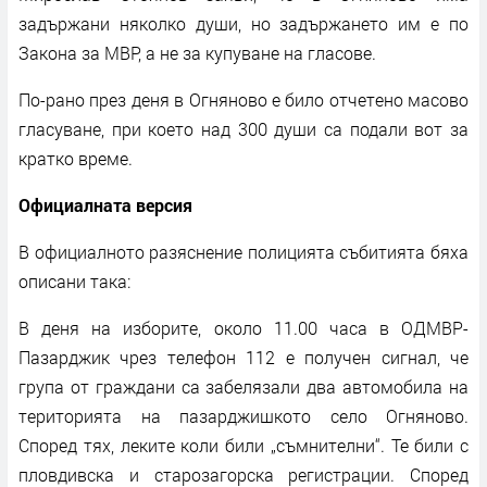
задържани няколко души, но задържането им е по
Закона за МВР, а не за купуване на гласове.
По-рано през деня в Огняново е било отчетено масово
гласуване, при което над 300 души са подали вот за
кратко време.
Официалната версия
В официалното разяснение полицията събитията бяха
описани така:
В деня на изборите, около 11.00 часа в ОДМВР-
Пазарджик чрез телефон 112 е получен сигнал, че
група от граждани са забелязали два автомобила на
територията на пазарджишкото село Огняново.
Според тях, леките коли били „съмнителни“. Те били с
пловдивска и старозагорска регистрации. Според