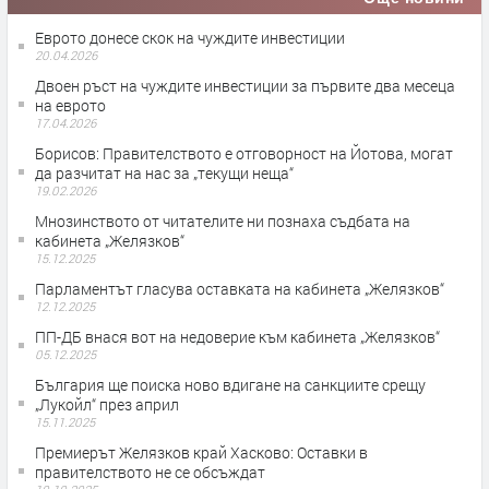
Еврото донесе скок на чуждите инвестиции
20.04.2026
Двоен ръст на чуждите инвестиции за първите два месеца
на еврото
17.04.2026
Борисов: Правителството е отговорност на Йотова, могат
да разчитат на нас за „текущи неща“
19.02.2026
Мнозинството от читателите ни познаха съдбата на
кабинета „Желязков“
15.12.2025
Парламентът гласува оставката на кабинета „Желязков“
12.12.2025
ПП-ДБ внася вот на недоверие към кабинета „Желязков“
05.12.2025
България ще поиска ново вдигане на санкциите срещу
„Лукойл“ през април
15.11.2025
Премиерът Желязков край Хасково: Оставки в
правителството не се обсъждат