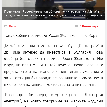
Премиерът Росен Желязков обясни, че интересът на „Мета“ е
заради регионалните възможности, които България предлага.
Пари
0 Коментара
Това съобщи премиерът Росен Желязков в Ню Йорк
„Мета“, компанията-майка на „Фейсбук“, „Инстаграм“ и
др., има интерес да инвестира в България. Това
съобщи българският премиер Росен Желязков в Ню
Йорк, цитиран от БНТ. Той вече е провел среща с
представители на технологичния гигант. Желанието
за инвестиция бил заради регионалните възможности
и човешкия потенциал, който страната ни предлага.
„Разговорът бе вчера, след срещата с „Дженеръл
електрик“, на която говорихме за малките модулни