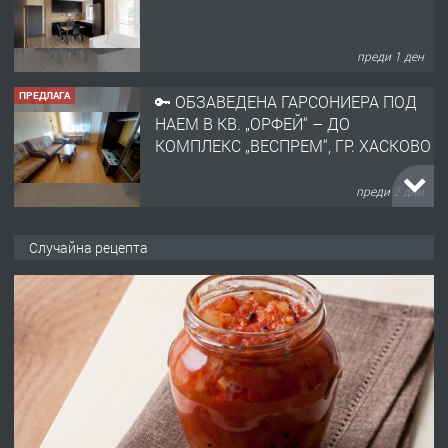
КОМПЛЕКС „ВЕСПРЕМ“, ГР. ХАСКОВО
преди 2 дни
ПРЕДЛАГА
НАПЪЛНО ОБЗАВЕДЕН И
ОБОРУДВАН ТРИСТАЕН
АПАРТАМЕНТ В ЦЕНТЪРА НА ГР.
ХАСКОВО
преди 3 дни
ПРЕДЛАГА
Давам гараж под наем
Случайна рецепта
преди 3 дни
ПРЕДЛАГА
№4120 Магазин/Офис под наем в кв.
Любен Каравелов, Хасково-близо до
градската градина!