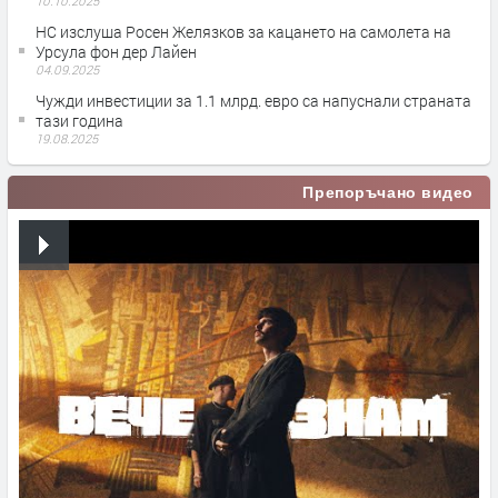
10.10.2025
НС изслуша Росен Желязков за кацането на самолета на
Урсула фон дер Лайен
04.09.2025
Чужди инвестиции за 1.1 млрд. евро са напуснали страната
тази година
19.08.2025
Препоръчано видео