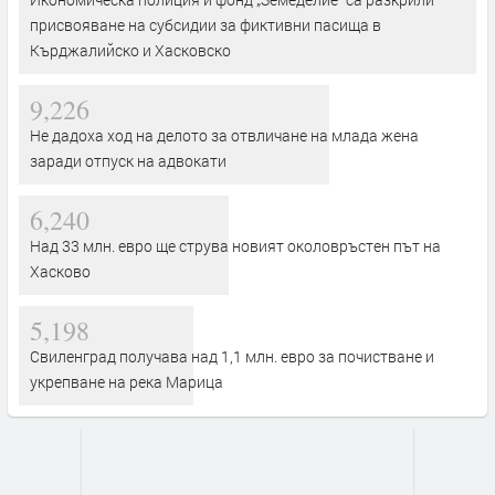
присвояване на субсидии за фиктивни пасища в
Кърджалийско и Хасковско
9,226
Не дадоха ход на делото за отвличане на млада жена
заради отпуск на адвокати
6,240
Над 33 млн. евро ще струва новият околовръстен път на
Хасково
5,198
Свиленград получава над 1,1 млн. евро за почистване и
укрепване на река Марица