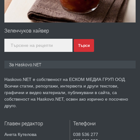
преди 4 дни
ПРЕДЛАГА
ПРОСТОРЕН ТРИСТАЕН
АПАРТАМЕНТ В НОВА СГРАДА КВ.
Зеленчуков хайвер
КУБА
Търси
преди 4 дни
ПРЕДЛАГА
Продавам парцел в гр. Хасково кв.
За Haskovo.NET
Хисаря до ток, вода,канализация,
асфалт 0889 537 426
Haskovo.NET е собственост на ЕСКОМ МЕДИА ГРУП ООД.
Всички статии, репортажи, интервюта и други текстови,
преди 4 дни
графични и видео материали, публикувани в сайта, са
собственост на Haskovo.NET, освен ако изрично е посочено
ПРЕДЛАГА
СГЛОБЯВАНЕ НА МЕБЕЛИ.
друго.
Главен редактор
Телефони
преди 4 дни
Анета Кутелова
038 536 277