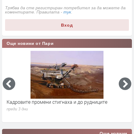
Трябва да сте регистриран потребител за да можете да
коментирате. Правилата -
тук
.
Вход
Още новини от Пари
Парите от Брюксел свалиха бюджетния дефицит до
1.7% от БВП
преди 3 дни
Още новини