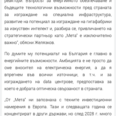
реактори. Въпросът за енергийното обезпечаване и
бъдещите технологични възможности пред страната
за изграждане на специална инфраструктура,
развитие на потенциал за изграждане на гигафабрики
за изкуствен интелект и, разбира се, привличането на
стратегически партньор като „Мета“ е изключително
важно“, обясни Желязков.
По думите му потенциалът на България е главно в
енергийните възможности. Амбицията е не просто да
сме вносител на електрическа енергия, а да я
впрегнем във всички източници, в т.ч. и за
изграждането на data центрове, предпоставка за
което е добрата оптическа свързаност в страната.
„От „Мета“ ни запознаха с техните инвестиционни
намерения в Европа. Тази и следващата година се
концентрират в други държави, но след 2028 г. много