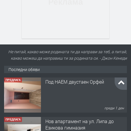
ПРЕДЛАГА
Под НАЕМ двустаен Орфей
Не питай, какво може родината ти да направи за теб, а питай,
какво можеш да направиш ти за родината си. - Джон Кенеди
Последни обяви
преди 1 ден
ПРЕДЛАГА
Нов апартамент на ул. Липа до
Езикова гимназия
преди 1 ден
ПРЕДЛАГА
🔑 ОБЗАВЕДЕНА ГАРСОНИЕРА ПОД
НАЕМ В КВ. „ОРФЕЙ“ – ДО