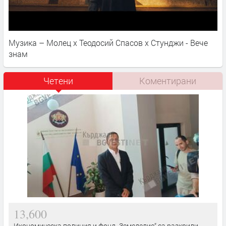
Музика – Молец x Теодосий Спасов х Стунджи - Вече
знам
Четени
Коментирани
13,600
Икономическа полиция и фонд „Земеделие“ са разкрили