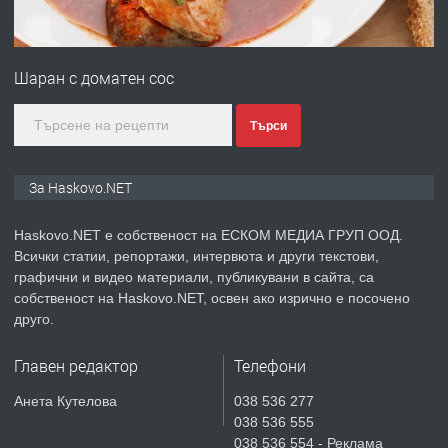
ПРЕДЛАГА
Нов апартамент на ул. Липа до
Езикова гимназия
Шаран с доматен сос
преди 3 дни
Търси
ПРЕДЛАГА
🔑 ОБЗАВЕДЕНА ГАРСОНИЕРА ПОД
За Haskovo.NET
НАЕМ В КВ. „ОРФЕЙ“ – ДО
КОМПЛЕКС „ВЕСПРЕМ“, ГР. ХАСКОВО
Haskovo.NET е собственост на ЕСКОМ МЕДИА ГРУП ООД.
Всички статии, репортажи, интервюта и други текстови,
преди 4 дни
графични и видео материали, публикувани в сайта, са
собственост на Haskovo.NET, освен ако изрично е посочено
ПРЕДЛАГА
НАПЪЛНО ОБЗАВЕДЕН И
друго.
ОБОРУДВАН ТРИСТАЕН
АПАРТАМЕНТ В ЦЕНТЪРА НА ГР.
Главен редактор
Телефони
ХАСКОВО
преди 5 дни
Анета Кутелова
038 536 277
038 536 555
ПРЕДЛАГА
Давам гараж под наем
038 536 554 - Реклама