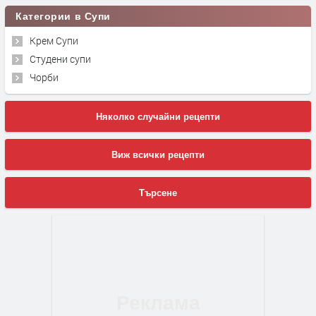
Категории в Супи
Крем Супи
Студени супи
Чорби
Няколко случайни рецепти
Виж всички рецепти
Търсене