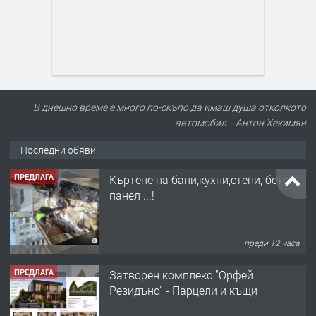
В днешно време е много по-скъпо да имаш душа отколкото
автомобил. - Антон Хекимян
Последни обяви
ПРЕДЛАГА
Къртене на бани,кухни,стени, бетон,
панел ...!
преди 12 часа
ПРЕДЛАГА
Затворен комплекс "Орфей
Резидънс" - Парцели и къщи