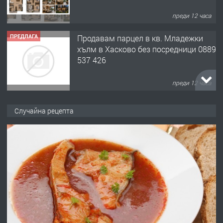
преди 12 часа
ПРЕДЛАГА
Продавам парцел в кв. Младежки
хълм в Хасково без посредници 0889
537 426
преди 12 часа
ПРЕДЛАГА
Давам обзаведено жилище за жена
Случайна рецепта
без брокери 0889 537 426
преди 12 часа
ПРЕДЛАГА
Под НАЕМ двустаен Орфей
преди 3 дни