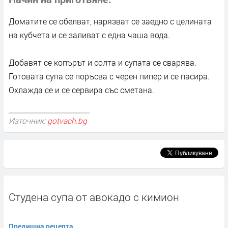
Доматите се обелват, нарязват се заедно с целината
на кубчета и се заливат с една чаша вода.
Добавят се копърът и солта и супата се сварява.
Готовата супа се поръсва с черен пипер и се пасира.
Охлажда се и се сервира със сметана.
Източник:
gotvach.bg
Студена супа от авокадо с кимион
Предишна рецепта