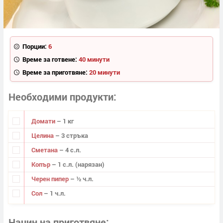
Порции:
6
Време за готвене:
40 минути
Време за приготвяне:
20 минути
Необходими продукти
Домати
– 1 кг
Целина
– 3 стръка
Сметана
– 4 с.л.
Копър
– 1 с.л. (нарязан)
Черен пипер
– ½ ч.л.
Сол
– 1 ч.л.
Начин на приготвяне