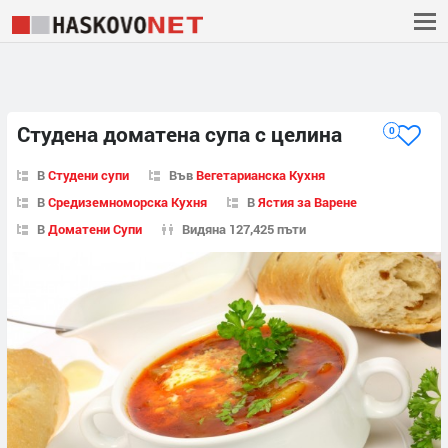
Студена доматена супа с целина
0
В
Студени супи
Във
Вегетарианска Кухня
В
Средиземноморска Кухня
В
Ястия за Варене
В
Доматени Супи
Видяна 127,425 пъти