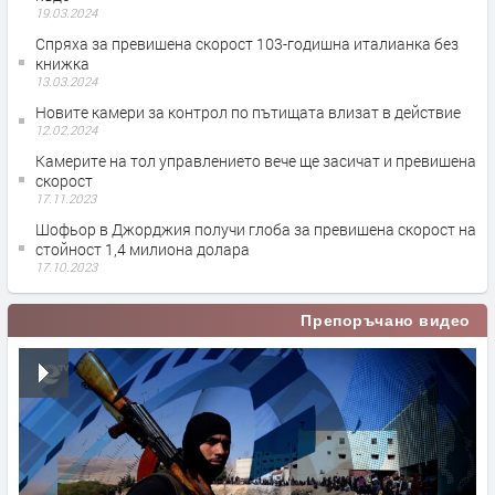
19.03.2024
Спряха за превишена скорост 103-годишна италианка без
книжка
13.03.2024
Новите камери за контрол по пътищата влизат в действие
12.02.2024
Камерите на тол управлението вече ще засичат и превишена
скорост
17.11.2023
Шофьор в Джорджия получи глоба за превишена скорост на
стойност 1,4 милиона долара
17.10.2023
Препоръчано видео