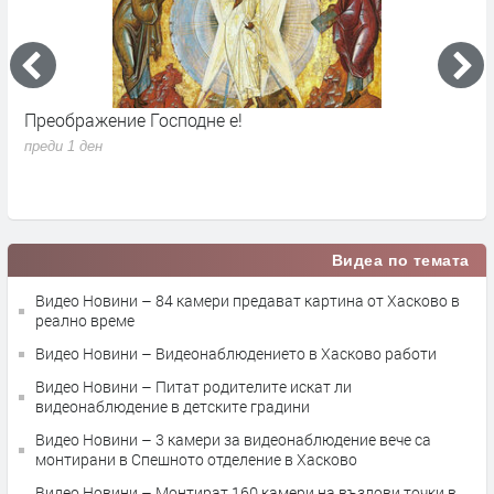
осподне е!
Голяма част от Асе
днес
преди 2 дни
Видеа по темата
Видео Новини – 84 камери предават картина от Хасково в
реално време
Видео Новини – Видеонаблюдението в Хасково работи
Видео Новини – Питат родителите искат ли
видеонаблюдение в детските градини
Видео Новини – 3 камери за видеонаблюдение вече са
монтирани в Спешното отделение в Хасково
Видео Новини – Монтират 160 камери на възлови точки в