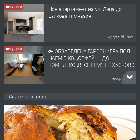
Езикова гимназия
преди 16 часа
ПРЕДЛАГА
🔑 ОБЗАВЕДЕНА ГАРСОНИЕРА ПОД
НАЕМ В КВ. „ОРФЕЙ“ – ДО
КОМПЛЕКС „ВЕСПРЕМ“, ГР. ХАСКОВО
преди 1 ден
ПРЕДЛАГА
НАПЪЛНО ОБЗАВЕДЕН И
ОБОРУДВАН ТРИСТАЕН
АПАРТАМЕНТ В ЦЕНТЪРА НА ГР.
Случайна рецепта
ХАСКОВО
преди 2 дни
ПРЕДЛАГА
Давам гараж под наем