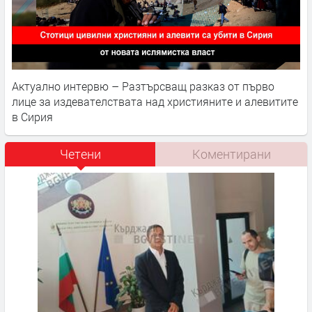
Актуално интервю – Разтърсващ разказ от първо
лице за издевателствата над християните и алевитите
в Сирия
Четени
Коментирани