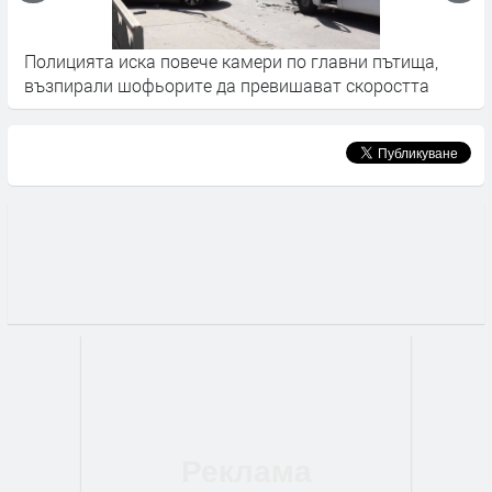
 камери по главни пътища,
84 камери предават картина
да превишават скоростта
време