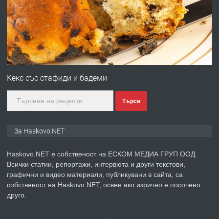
преди 2 дни
ПРЕДЛАГА
№4120 Магазин/Офис под наем в кв.
Любен Каравелов, Хасково-близо до
градската градина!
Кекс със стафиди и бадеми
преди 2 дни
Търси
ПРЕДЛАГА
ПРОСТОРЕН ТРИСТАЕН
АПАРТАМЕНТ В НОВА СГРАДА КВ.
КУБА
За Haskovo.NET
преди 3 дни
Haskovo.NET е собственост на ЕСКОМ МЕДИА ГРУП ООД.
Всички статии, репортажи, интервюта и други текстови,
ПРЕДЛАГА
Продавам парцел в гр. Хасково кв.
графични и видео материали, публикувани в сайта, са
Хисаря до ток, вода,канализация,
собственост на Haskovo.NET, освен ако изрично е посочено
асфалт 0889 537 426
друго.
преди 3 дни