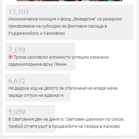
13,103
Икономическа полиция и фонд „Земеделие“ са разкрили
присвояване на субсидии за фиктивни пасища в
Кърджалийско и Хасковско
7,159
Трима хасковски алпинисти успешно изкачиха
седемхилядника връх Ленин
6,632
Не дадоха ход на делото за отвличане на млада жена
заради отпуск на адвокати
5,059
В Световния ден на динята: Световен шампион по силов
трибой отчете ръст в продажбите на пазара в Хасково