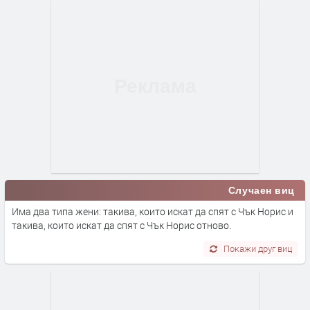
Случаен виц
Има два типа жени: такива, които искат да спят с Чък Норис и
такива, които искат да спят с Чък Норис отново.
Покажи друг виц