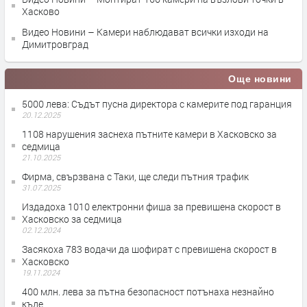
Хасково
Видео Новини – Камери наблюдават всички изходи на
Димитровград
Още новини
5000 лева: Съдът пусна директора с камерите под гаранция
20.12.2025
1108 нарушения заснеха пътните камери в Хасковско за
седмица
21.10.2025
Фирма, свързвана с Таки, ще следи пътния трафик
31.07.2025
Издадоха 1010 електронни фиша за превишена скорост в
Хасковско за седмица
02.12.2024
Засякоха 783 водачи да шофират с превишена скорост в
Хасковско
19.11.2024
400 млн. лева за пътна безопасност потънаха незнайно
къде