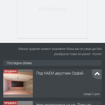
Какъв чудесен живот изживях! Иска ми се само да бях
разбрала това по-рано! - Колет
Последни обяви
ПРЕДЛАГА
Под НАЕМ двустаен Орфей
преди 2 дни
ПРЕДЛАГА
Нов апартамент на ул. Липа до