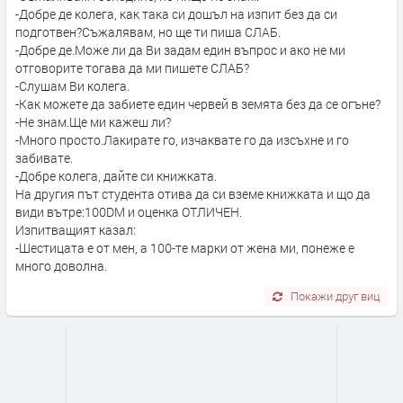
-Добре де колега, как така си дошъл на изпит без да си
подготвен?Съжалявам, но ще ти пиша СЛАБ.
-Добре де.Може ли да Ви задам един въпрос и ако не ми
отговорите тогава да ми пишете СЛАБ?
-Слушам Ви колега.
-Как можете да забиете един червей в земята без да се огъне?
-Не знам.Ще ми кажеш ли?
-Много просто.Лакирате го, изчаквате го да изсъхне и го
забивате.
-Добре колега, дайте си книжката.
На другия път студента отива да си вземе книжката и що да
види вътре:100DM и оценка ОТЛИЧЕН.
Изпитващият казал:
-Шестицата е от мен, а 100-те марки от жена ми, понеже е
много доволна.
Покажи друг виц