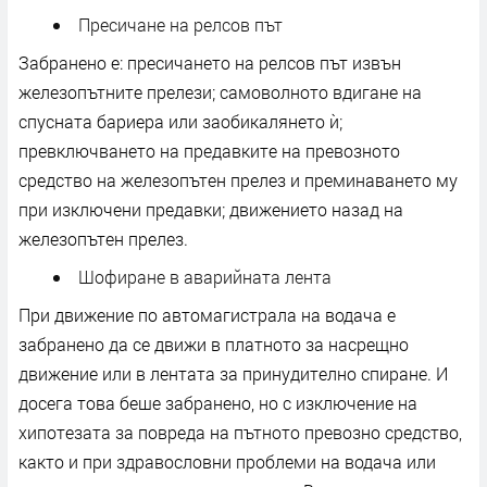
Пресичане на релсов път
Забранено е: пресичането на релсов път извън
железопътните прелези; самоволното вдигане на
спусната бариера или заобикалянето ѝ;
превключването на предавките на превозното
средство на железопътен прелез и преминаването му
при изключени предавки; движението назад на
железопътен прелез.
Шофиране в аварийната лента
При движение по автомагистрала на водача е
забранено да се движи в платното за насрещно
движение или в лентата за принудително спиране. И
досега това беше забранено, но с изключение на
хипотезата за повреда на пътното превозно средство,
както и при здравословни проблеми на водача или