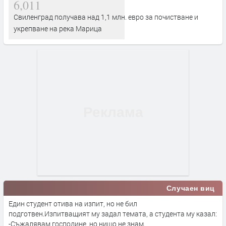
6,011
Свиленград получава над 1,1 млн. евро за почистване и
укрепване на река Марица
Случаен виц
Един студент отива на изпит, но не бил
подготвен.Изпитващият му задал темата, а студента му казал:
-Съжалявам господине, но нищо не знам.