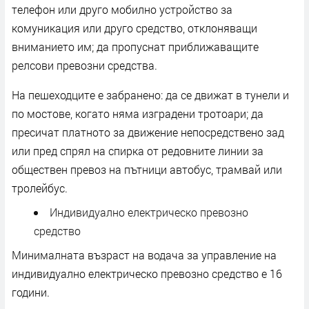
телефон или друго мобилно устройство за
комуникация или друго средство, отклоняващи
вниманието им; да пропуснат приближаващите
релсови превозни средства.
На пешеходците е забранено: да се движат в тунели и
по мостове, когато няма изградени тротоари; да
пресичат платното за движение непосредствено зад
или пред спрял на спирка от редовните линии за
обществен превоз на пътници автобус, трамвай или
тролейбус.
Индивидуално електрическо превозно
средство
Минималната възраст на водача за управление на
индивидуално електрическо превозно средство е 16
години.