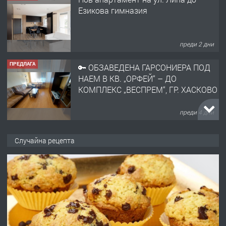
Езикова гимназия
преди 2 дни
ПРЕДЛАГА
🔑 ОБЗАВЕДЕНА ГАРСОНИЕРА ПОД
НАЕМ В КВ. „ОРФЕЙ“ – ДО
КОМПЛЕКС „ВЕСПРЕМ“, ГР. ХАСКОВО
преди 4 дни
ПРЕДЛАГА
НАПЪЛНО ОБЗАВЕДЕН И
Случайна рецепта
ОБОРУДВАН ТРИСТАЕН
АПАРТАМЕНТ В ЦЕНТЪРА НА ГР.
ХАСКОВО
преди 4 дни
ПРЕДЛАГА
Давам гараж под наем