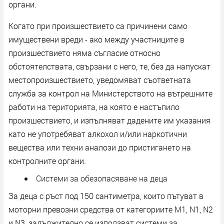
органи.
Когато при произшествието са причинени само
имуществени вреди - ако между участниците в
произшествието няма съгласие относно
обстоятелствата, свързани с него, те, без да напускат
местопроизшествието, уведомяват съответната
служба за контрол на Министерството на вътрешните
работи на територията, на която е настъпило
произшествието, и изпълняват дадените им указания
като не употребяват алкохол и/или наркотични
вещества или техни аналози до пристигането на
контролните органи.
Системи за обезопасяване на деца
За деца с ръст под 150 сантиметра, които пътуват в
моторни превозни средства от категориите M1, N1, N2
и N3, задължително се използват системи за