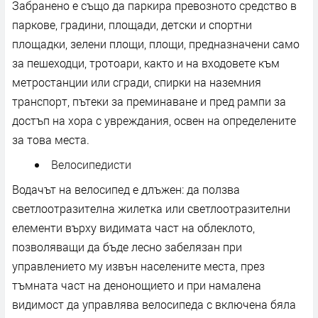
Забранено е също да паркира превозното средство в
паркове, градини, площади, детски и спортни
площадки, зелени площи, площи, предназначени само
за пешеходци, тротоари, както и на входовете към
метростанции или сгради, спирки на наземния
транспорт, пътеки за преминаване и пред рампи за
достъп на хора с увреждания, освен на определените
за това места.
Велосипедисти
Водачът на велосипед е длъжен: да ползва
светлоотразителна жилетка или светлоотразителни
елементи върху видимата част на облеклото,
позволяващи да бъде лесно забелязан при
управлението му извън населените места, през
тъмната част на денонощието и при намалена
видимост да управлява велосипеда с включена бяла