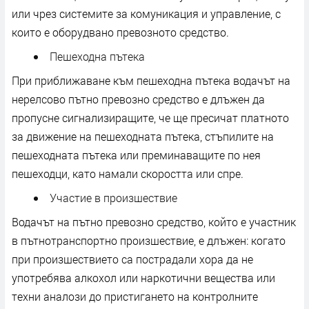
или чрез системите за комуникация и управление, с
които е оборудвано превозното средство.
Пешеходна пътека
При приближаване към пешеходна пътека водачът на
нерелсово пътно превозно средство е длъжен да
пропусне сигнализиращите, че ще пресичат платното
за движение на пешеходната пътека, стъпилите на
пешеходната пътека или преминаващите по нея
пешеходци, като намали скоростта или спре.
Участие в произшествие
Водачът на пътно превозно средство, който е участник
в пътнотранспортно произшествие, е длъжен: когато
при произшествието са пострадали хора да не
употребява алкохол или наркотични вещества или
техни аналози до пристигането на контролните