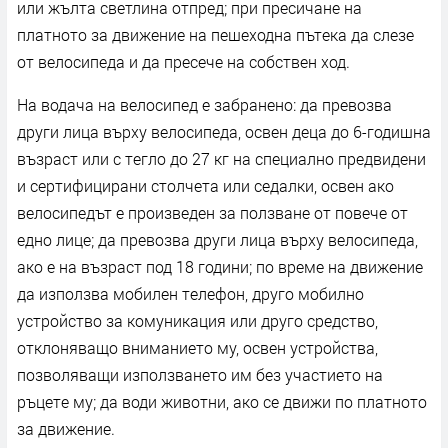
или жълта светлина отпред; при пресичане на
платното за движение на пешеходна пътека да слезе
от велосипеда и да пресече на собствен ход.
На водача на велосипед е забранено: да превозва
други лица върху велосипеда, освен деца до 6-годишна
възраст или с тегло до 27 кг на специално предвидени
и сертифицирани столчета или седалки, освен ако
велосипедът е произведен за ползване от повече от
едно лице; да превозва други лица върху велосипеда,
ако е на възраст под 18 години; по време на движение
да използва мобилен телефон, друго мобилно
устройство за комуникация или друго средство,
отклоняващо вниманието му, освен устройства,
позволяващи използването им без участието на
ръцете му; да води животни, ако се движи по платното
за движение.