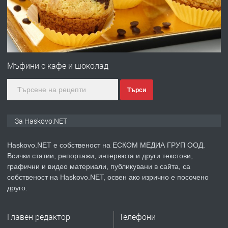
преди 5 дни
ПРЕДЛАГА
№4120 Магазин/Офис под наем в кв.
Любен Каравелов, Хасково-близо до
Мъфини с кафе и шоколад
градската градина!
Търси
преди 5 дни
ПРЕДЛАГА
ПРОСТОРЕН ТРИСТАЕН
За Haskovo.NET
АПАРТАМЕНТ В НОВА СГРАДА КВ.
КУБА
Haskovo.NET е собственост на ЕСКОМ МЕДИА ГРУП ООД.
Всички статии, репортажи, интервюта и други текстови,
преди 5 дни
графични и видео материали, публикувани в сайта, са
собственост на Haskovo.NET, освен ако изрично е посочено
ПРЕДЛАГА
Продавам парцел в гр. Хасково кв.
друго.
Хисаря до ток, вода,канализация,
асфалт 0889 537 426
Главен редактор
Телефони