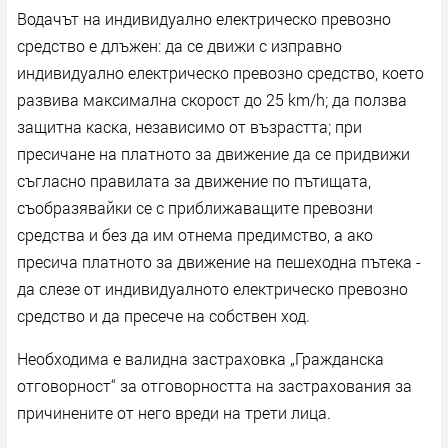
Водачът на индивидуално електрическо превозно
средство е длъжен: да се движи с изправно
индивидуално електрическо превозно средство, което
развива максимална скорост до 25 km/h; да ползва
защитна каска, независимо от възрастта; при
пресичане на платното за движение да се придвижи
съгласно правилата за движение по пътищата,
съобразявайки се с приближаващите превозни
средства и без да им отнема предимство, а ако
пресича платното за движение на пешеходна пътека -
да слезе от индивидуалното електрическо превозно
средство и да пресече на собствен ход.
Необходима е валидна застраховка „Гражданска
отговорност“ за отговорността на застрахования за
причинените от него вреди на трети лица.