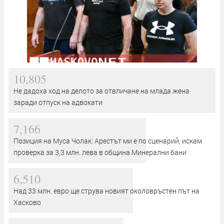
10,805
Не дадоха ход на делото за отвличане на млада жена
заради отпуск на адвокати
7,166
Позиция на Муса Чолак: Арестът ми е по сценарий, искам
проверка за 3,3 млн. лева в община Минерални бани
6,510
Над 33 млн. евро ще струва новият околовръстен път на
Хасково