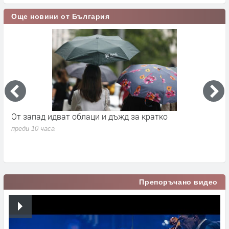
Още новини от България
а
От запад идват облаци и дъжд за кратко
П
в
преди 10 часа
п
Препоръчано видео