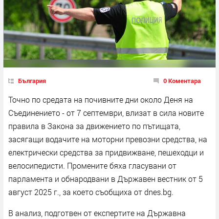
България
0 Коментара
Точно по средата на почивните дни около Деня на
Съединението - от 7 септември, влизат в сила новите
правила в Закона за движението по пътищата,
засягащи водачите на моторни превозни средства, на
електрически средства за придвижване, пешеходци и
велосипедисти. Промените бяха гласувани от
парламента и обнародвани в Държавен вестник от 5
август 2025 г., за което съобщиха от dnes.bg.
В анализ, подготвен от експертите на Държавна