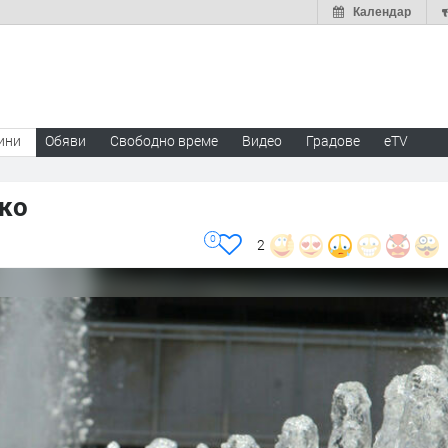
Календар
ини
Обяви
Свободно време
Видео
Градове
eTV
ско
0
2