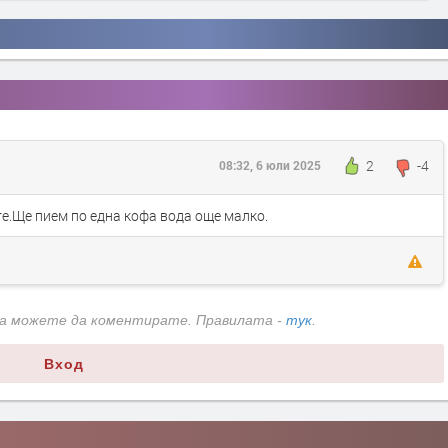
2
-4
08:32, 6 юли 2025
е.Ще пием по една кофа вода още малко.
да можете да коментирате. Правилата -
тук
.
Вход