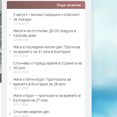
Още новини
3 август— високи горещини с опасност
за пожари
03.08.2026
Жегата не отстъпва: До 35 градуса в
Хасково днес
03.08.2026
Жега в последния юлски ден: Прогноза
за времето на 31 юли в България
31.07.2026
Слънчево и горещо време в страната на
30 юли
30.07.2026
Жега и летни бури: Прогнозата за
времето в България за 28 юли
28.07.2026
Жега и бури — прогнозата за времето в
България на 27 юли
27.07.2026
Слънчев неделен ден
26.07.2026