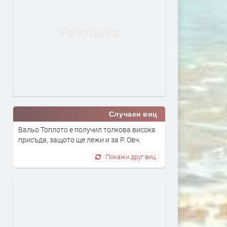
Случаен виц
Вальо Топлото е получил толкова висока
присъда, защото ще лежи и за Р. Овч.
Покажи друг виц