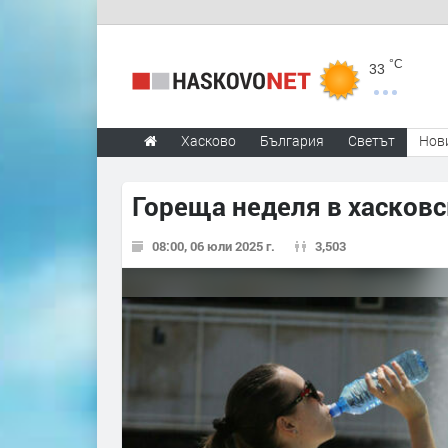
°C
33
Хасково
България
Светът
Нов
Гореща неделя в хасков
08:00, 06 юли 2025 г.
3,503