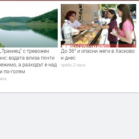
„Тракиец“ с тревожен
До 36° и опасни жеги в Хасково
нс: водата влиза почти
и днес
ежимо, а разходът е над
преди 2 часа
и по-голям
часа