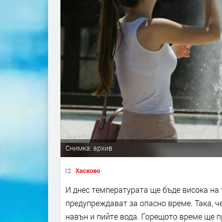
Снимка: архив
Хасково
И днес температурата ще бъде висока на
предупреждават за опасно време. Така, ч
навън и пийте вода. Горещото време ще 