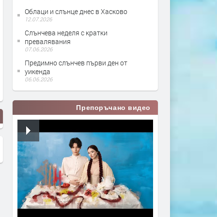
Облаци и слънце днес в Хасково
12.07.2026
Слънчева неделя с кратки
превалявания
07.06.2026
Предимно слънчев първи ден от
уикенда
06.06.2026
Препоръчано видео