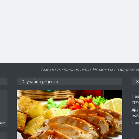
Смехът е сериозно нещо. Не можем да караме хо
Случайна рецепта
З
Has
ГРУ
дру
пуб
Has
аса