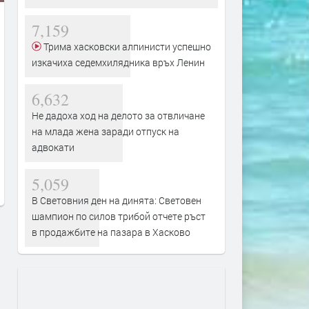
7,159
Трима хасковски алпинисти успешно
изкачиха седемхилядника връх Ленин
6,632
Над 33 млн. евро ще струва
Свиленград получава над
Не дадоха ход на делото за отвличане
новият околовръстен път на
млн. евро за почистване 
на млада жена заради отпуск на
Хасково
укрепване на река Мариц
адвокати
преди 16 часа
преди 17 часа
5,059
В Световния ден на динята: Световен
шампион по силов трибой отчете ръст
в продажбите на пазара в Хасково