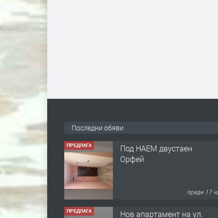
Последни обяви
ПРЕДЛАГА
Под НАЕМ двустаен
Орфей
преди 17 ч
ПРЕДЛАГА
Нов апартамент на ул.