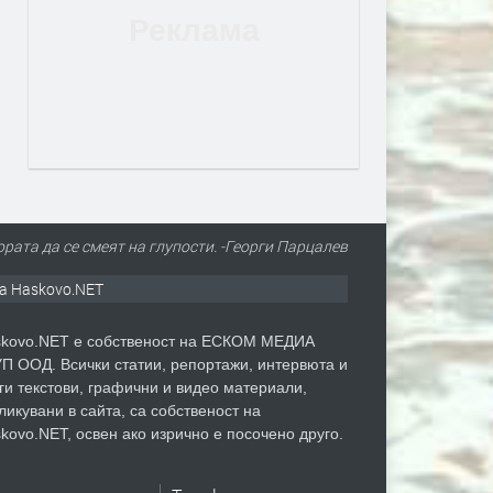
рата да се смеят на глупости. -Георги Парцалев
а Haskovo.NET
kovo.NET е собственост на ЕСКОМ МЕДИА
П ООД. Всички статии, репортажи, интервюта и
ги текстови, графични и видео материали,
ликувани в сайта, са собственост на
kovo.NET, освен ако изрично е посочено друго.