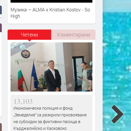
Музика – ALMA x Kristian Kostov - So
High
Четени
Коментирани
13,103
Икономическа полиция и фонд
„Земеделие“ са разкрили присвояване
на субсидии за фиктивни пасища в
Кърджалийско и Хасковско