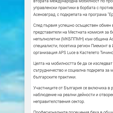
втората международна мобилност по прое
управленски практики в борбата с проти
Асеновград, с подкрепата на програма "Е
След първия успешно осъществен обмен в 
представители на Местната комисия за 
непълнолетни (МКБППМН) към община Асе
специалисти, посетиха регион Пиемонт в
организация APS Luce в Кастелето Тичино
Целта на мобилността бе да се изследва
сътрудничество и социална подкрепа за м
българските практики.
Участниците от България се включиха в 
наблюдение на реални дейности и отворе
неправителствения сектор.
Професионалните посещения бяха в общин