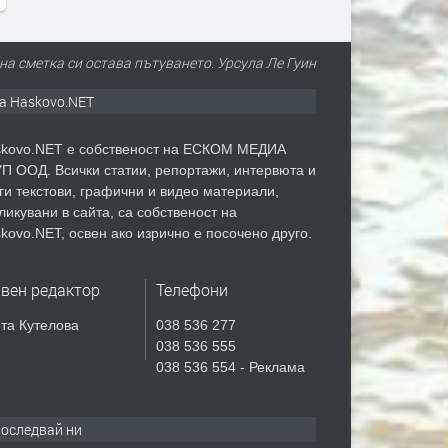
йна сметка си остава пътуването. Урсула Ле Гуин
а Haskovo.NET
kovo.NET е собственост на ЕСКОМ МЕДИА
П ООД. Всички статии, репортажи, интервюта и
ги текстови, графични и видео материали,
ликувани в сайта, са собственост на
kovo.NET, освен ако изрично е посочено друго.
авен редактор
Телефони
та Кутелова
038 536 277
038 536 555
038 536 554 - Реклама
оследвай ни