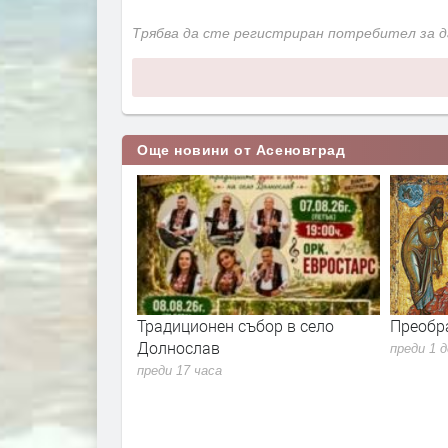
Трябва да сте регистриран потребител за 
Още новини от Асеновград
хват сухи и
Традиционен събор в село
Преобр
 в Асеновград
Долнослав
преди 1 
преди 17 часа