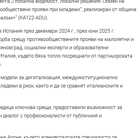
кта „Глобална видимост, локални решения: Обмен на
вообществени прояви при младежи“, реализиран от община
разъм+" (KA122-ADU).
Испания през декември 2024 г., през юни 2025 г.
борба срещу противообществените прояви на малолетни и
новград, социални експерти и образователни
 Италия, където бяха топло посрещнати от партньорската
.
т модели за дигитализация, междуинституционално
ладежи в риск, както и да се сравнят италианските и
редица ключови срещи, предоставили възможност за
н диалог с професионалисти от публичния и
а Арона, където асеновградските специалисти се