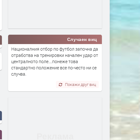
Случаен виц
Националния отбор по футбол започна да
отработва на тренировки начален удар от
централното поле....понеже това
стандартно положение все по-често ни се
случва.
Покажи друг виц