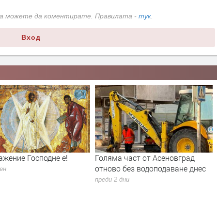
да можете да коментирате. Правилата -
тук
.
Вход
ажение Господне е!
Голяма част от Асеновград
отново без водоподаване днес
ден
преди 2 дни