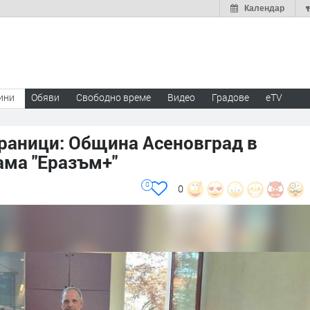
Календар
ини
Обяви
Свободно време
Видео
Градове
eTV
граници: Община Асеновград в
ама "Еразъм+"
0
0