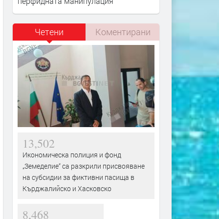
перфидната манипулация
Четени
Коментирани
13,502
Икономическа полиция и фонд
„Земеделие“ са разкрили присвояване
на субсидии за фиктивни пасища в
Кърджалийско и Хасковско
8,468