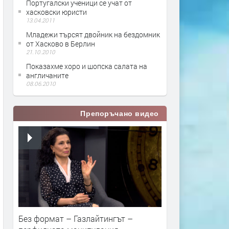
Португалски ученици се учат от
хасковски юристи
13.04.2011
Младежи търсят двойник на бездомник
от Хасково в Берлин
21.10.2010
Показахме хоро и шопска салата на
англичаните
08.06.2010
Препоръчано видео
Без формат – Газлайтингът –