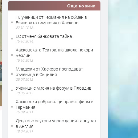
Още новини
15 ученици от Германия на обмен в
Езиковата гимназия в Хасково
22.10.2018
ЕС отменя банковата тайна
15.10.2014
Хасковската Театрална школа покори
Берлин
16.10.2012
Младежи от Хасково преподават
ръченица в Сицилия
25.07.2012
Ученици с мисия на форум в Пловдив
18.06.2012
Хасковски доброволци правят филм в
Германия
15.09.2011
Деца със слухови увреждания танцуват
в Англия
18.04.2011