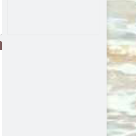
60-годишен мъж загина при
РИОСВ – Пловдив даде
пожар в Тополово
указания на община
Асеновград да въведе за
преди 3 дни
противопожарни мерки з
горещините
преди 4 дни