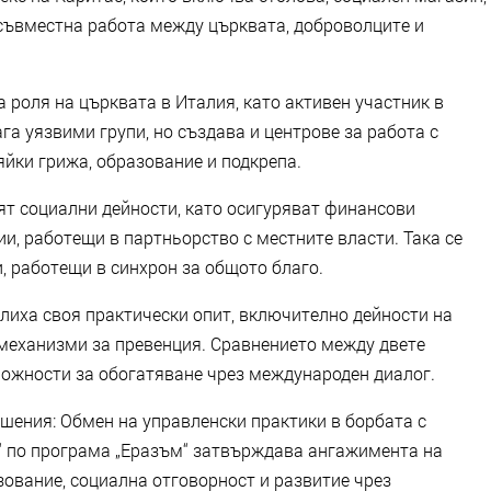
 съвместна работа между църквата, доброволците и
 роля на църквата в Италия, като активен участник в
га уязвими групи, но създава и центрове за работа с
йки грижа, образование и подкрепа.
ят социални дейности, като осигуряват финансови
и, работещи в партньорство с местните власти. Така се
, работещи в синхрон за общото благо.
лиха своя практически опит, включително дейности на
еханизми за превенция. Сравнението между двете
можности за обогатяване чрез международен диалог.
ешения: Обмен на управленски практики в борбата с
 по програма „Еразъм“ затвърждава ангажимента на
ование, социална отговорност и развитие чрез