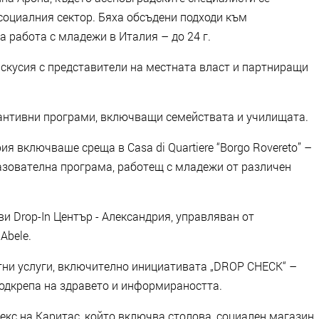
социалния сектор. Бяха обсъдени подходи към
 работа с младежи в Италия – до 24 г.
искусия с представители на местната власт и партниращи
вантивни програми, включващи семействата и училищата.
 включваше среща в Casa di Quartiere “Borgo Rovereto” –
разователна програма, работещ с младежи от различен
и Drop-In Център - Александрия, управляван от
Abele.
тни услуги, включително инициативата „DROP CHECK“ –
подкрепа на здравето и информираността.
кс на Каритас, който включва столова, социален магазин,