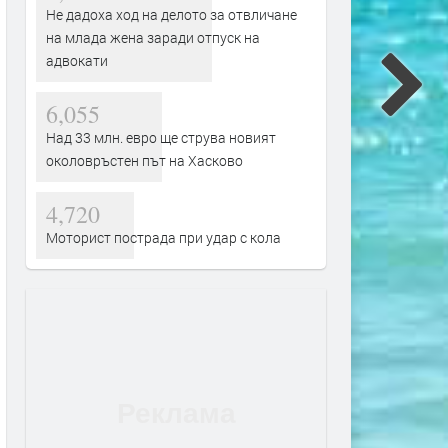
Не дадоха ход на делото за отвличане
на млада жена заради отпуск на
адвокати
6,055
Над 33 млн. евро ще струва новият
околовръстен път на Хасково
4,720
Моторист пострада при удар с кола