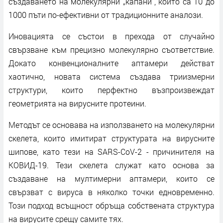
създаването на молекулярни „капани“, които са 10 до
1000 пъти по-ефективни от традиционните аналози.
Иновацията се състои в прехода от случайно
свързване към прецизно молекулярно съответствие.
Докато конвенционалните аптамери действат
хаотично, новата система създава триизмерни
структури, които перфектно възпроизвеждат
геометрията на вирусните протеини.
Методът се основава на използването на молекулярни
скелета, които имитират структурата на вирусните
шипове, като тези на SARS-CoV-2 - причинителя на
КОВИД-19. Тези скелета служат като основа за
създаване на мултимерни аптамери, които се
свързват с вируса в няколко точки едновременно.
Този подход всъщност обръща собствената структура
на вирусите срещу самите тях.