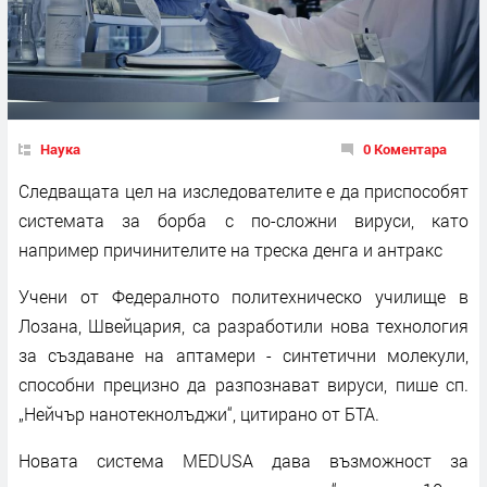
Наука
0 Коментара
Следващата цел на изследователите е да приспособят
системата за борба с по-сложни вируси, като
например причинителите на треска денга и антракс
Учени от Федералното политехническо училище в
Лозана, Швейцария, са разработили нова технология
за създаване на аптамери - синтетични молекули,
способни прецизно да разпознават вируси, пише сп.
„Нейчър нанотекнолъджи“, цитирано от БТА.
Новата система MEDUSA дава възможност за