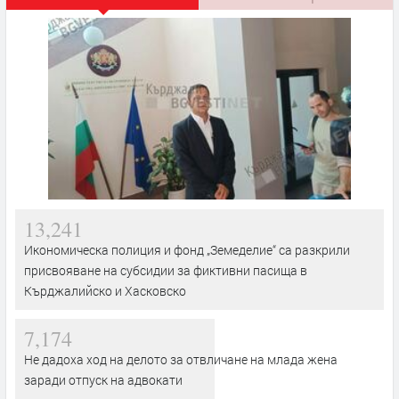
13,241
Икономическа полиция и фонд „Земеделие“ са разкрили
присвояване на субсидии за фиктивни пасища в
Кърджалийско и Хасковско
7,174
Не дадоха ход на делото за отвличане на млада жена
заради отпуск на адвокати