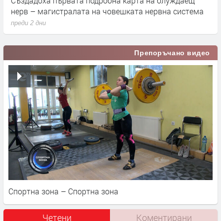
а
Създадоха първата подробна карта на блуждаещ
А
нерв – магистралата на човешката нервна система
д
преди 2 дни
п
Препоръчано видео
Спортна зона – Спортна зона
Четени
Коментирани