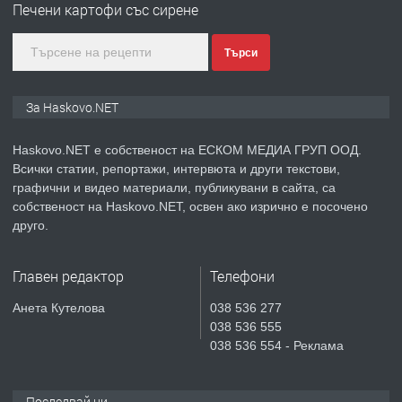
Печени картофи със сирене
градската градина!
Търси
преди 3 дни
ПРЕДЛАГА
ПРОСТОРЕН ТРИСТАЕН
За Haskovo.NET
АПАРТАМЕНТ В НОВА СГРАДА КВ.
КУБА
Haskovo.NET е собственост на ЕСКОМ МЕДИА ГРУП ООД.
Всички статии, репортажи, интервюта и други текстови,
преди 4 дни
графични и видео материали, публикувани в сайта, са
собственост на Haskovo.NET, освен ако изрично е посочено
ПРЕДЛАГА
Продавам парцел в гр. Хасково кв.
друго.
Хисаря до ток, вода,канализация,
асфалт 0889 537 426
Главен редактор
Телефони
преди 4 дни
Анета Кутелова
038 536 277
038 536 555
ПРЕДЛАГА
СГЛОБЯВАНЕ НА МЕБЕЛИ.
038 536 554 - Реклама
Последвай ни