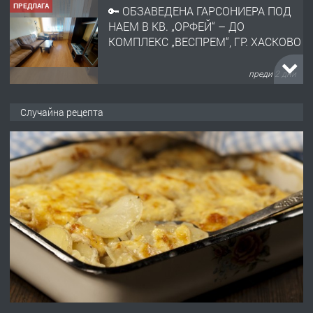
ПРЕДЛАГА
🔑 ОБЗАВЕДЕНА ГАРСОНИЕРА ПОД
НАЕМ В КВ. „ОРФЕЙ“ – ДО
КОМПЛЕКС „ВЕСПРЕМ“, ГР. ХАСКОВО
преди 2 дни
ПРЕДЛАГА
НАПЪЛНО ОБЗАВЕДЕН И
Случайна рецепта
ОБОРУДВАН ТРИСТАЕН
АПАРТАМЕНТ В ЦЕНТЪРА НА ГР.
ХАСКОВО
преди 3 дни
ПРЕДЛАГА
Давам гараж под наем
преди 3 дни
ПРЕДЛАГА
№4120 Магазин/Офис под наем в кв.
Любен Каравелов, Хасково-близо до