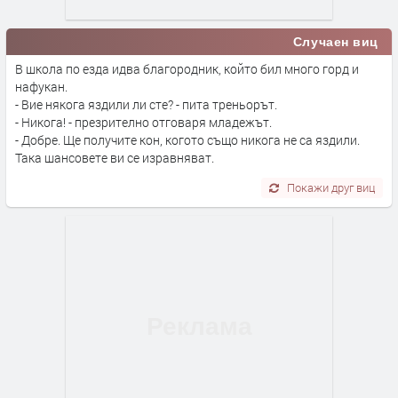
Случаен виц
В школа по езда идва благородник, който бил много горд и
нафукан.
- Вие някога яздили ли сте? - пита треньорът.
- Никога! - презрително отговаря младежът.
- Добре. Ще получите кон, когото също никога не са яздили.
Така шансовете ви се изравняват.
Покажи друг виц