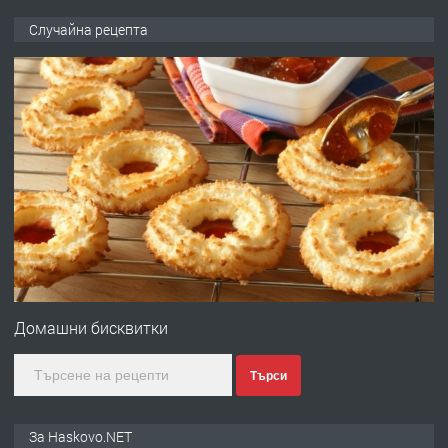
ПРЕДЛАГА
НАПЪЛНО ОБЗАВЕДЕН И
Случайна рецепта
ОБОРУДВАН ТРИСТАЕН
АПАРТАМЕНТ В ЦЕНТЪРА НА ГР.
ХАСКОВО
преди 5 дни
ПРЕДЛАГА
Давам гараж под наем
преди 5 дни
ПРЕДЛАГА
№4120 Магазин/Офис под наем в кв.
Любен Каравелов, Хасково-близо до
Домашни бисквитки
градската градина!
Търси
преди 5 дни
ПРЕДЛАГА
ПРОСТОРЕН ТРИСТАЕН
За Haskovo.NET
АПАРТАМЕНТ В НОВА СГРАДА КВ.