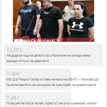
11,071
Не дадоха ход на делото за отвличане на млада жена
заради отпуск на адвокати
7,469
МЗ: Д-р Георги Гелов остава начело на МБАЛ – Хасково до
приключването на конкурса за нов съвет на директорите
7,461
Позиция на Муса Чолак: Арестът ми е по сценарий, искам