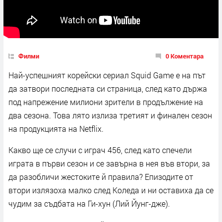
Филми
0 Коментара
Най-успешният корейски сериал Squid Game е на път
да затвори последната си страница, след като държа
под напрежение милиони зрители в продължение на
два сезона. Това лято излиза третият и финален сезон
на продукцията на Netflix.
Какво ще се случи с играч 456, след като спечели
играта в първи сезон и се завърна в нея във втори, за
да разобличи жестоките й правила? Епизодите от
втори излязоха малко след Коледа и ни оставиха да се
чудим за съдбата на Ги-хун (Лий Йунг-дже).