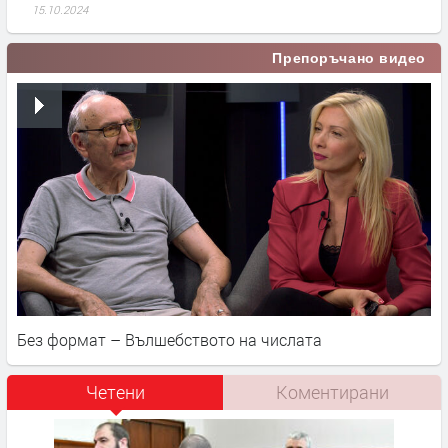
15.10.2024
Препоръчано видео
Без формат – Вълшебството на числата
Четени
Коментирани