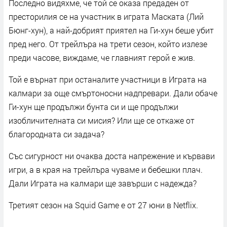
Последно видяхме, че той се оказа предаден от
престорилия се на участник в играта Маската (Лий
Бюнг-хун), а най-добрият приятел на Ги-хун беше убит
пред него. От трейлъра на трети сезон, който излезе
преди часове, виждаме, че главният герой е жив.
Той е върнат при останалите участници в Играта на
калмари за още смъртоносни надпревари. Дали обаче
Ги-хун ще продължи бунта си и ще продължи
изобличителната си мисия? Или ще се откаже от
благородната си задача?
Със сигурност ни очаква доста напрежение и кървави
игри, а в края на трейлъра чуваме и бебешки плач.
Дали Играта на калмари ще завърши с надежда?
Третият сезон на Squid Game е от 27 юни в Netflix.