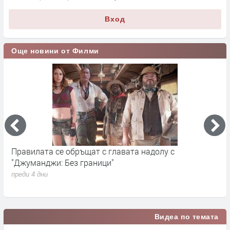
Вход
Още новини от Филми
Правилата се обръщат с главата надолу с
„
"Джуманджи: Без граници"
D
преди 4 дни
п
Видеа по темата