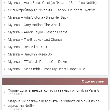
Музика – Нога Ерез - Quiet (от "Heart of Stone" на Netflix)
Филми трейлъри / Реклами – Life on Our Planet - Netflix
Музика – Adia Victoria - Bring Her Back
Музика – Cory Hotline- The Wheel
Музика – Aaron Taylor - Lesson Learnt
Музика – The Brooks - Last Chance
Музика – Bea Miller - S.L.U.T.
Музика – RaeLynn - Keep Up
Музика – ZZ Ward - Put the Gun Down
Музика – Meg Smith - Cross My Heart I Hope U Die
Още новини
Холивудската звезда, която става част от Emily in Paris 5
16.05.2025
Мадона ще разкаже историята на живота си в лимитиран
сериал на Netflix
14.05.2025