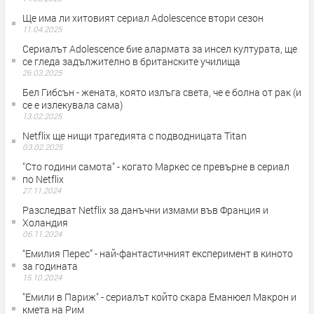
Ще има ли хитовият сериал Adolescence втори сезон
11.04.2025
Сериалът Adolescence бие алармата за инсел културата, ще
се гледа задължително в британските училища
26.03.2025
Бел Гибсън - жената, която излъга света, че е болна от рак (и
се е излекувала сама)
13.02.2025
Netflix ще нищи трагедията с подводницата Titan
03.02.2025
"Сто години самота" - когато Маркес се превърне в сериал
по Netflix
27.11.2024
Разследват Netflix за данъчни измами във Франция и
Холандия
06.11.2024
“Емилия Перес” - най-фантастичният експеримент в киното
за годината
15.10.2024
"Емили в Париж" - сериалът който скара Еманюел Макрон и
кмета на Рим