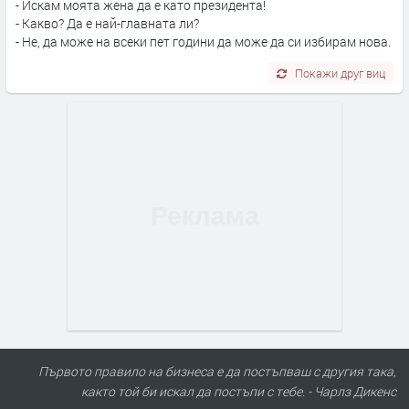
- Искам моята жена да е като президента!
- Какво? Да е най-главната ли?
- Не, да може на всеки пет години да може да си избирам нова.
Покажи друг виц
Първото правило на бизнеса е да постъпваш с другия така,
както той би искал да постъпи с тебе. - Чарлз Дикенс