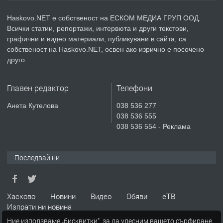
КУБА
Haskovo.NET е собственост на ЕСКОМ МЕДИА ГРУП ООД.
Всички статии, репортажи, интервюта и други текстови,
преди 6 дни
графични и видео материали, публикувани в сайта, са
собственост на Haskovo.NET, освен ако изрично е посочено
ПРЕДЛАГА
Продавам парцел в гр. Хасково кв.
друго.
Хисаря до ток, вода,канализация,
асфалт 0889 537 426
Главен редактор
Телефони
преди 6 дни
Анета Кутелова
038 536 277
038 536 555
ПРЕДЛАГА
СГЛОБЯВАНЕ НА МЕБЕЛИ.
038 536 554 - Реклама
Последвай ни
преди 6 дни
ПРЕДЛАГА
№4119 Едностаен обзаведен
Хасково
Новини
Видео
Обяви
еТВ
апартамент под наем в кв.
Изпрати ни новина
Училищни, гр. Хасково.
Ние използваме „бисквитки“, за да улесним вашето сърфиране.