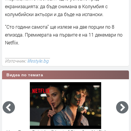
екранизацията: да бъде снимана в Колумбия с
колумбийски актьори и да бъде на испански.
"Сто години самота" ще излезе на две порции по 8
епизода. Премиерата на първите е на 11 декември по
Netflix.
Източник:
lifestyle.bg
Видеа по темата