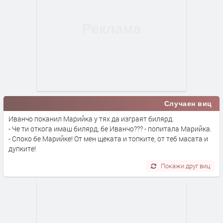
Случаен виц
Иванчо поканил Марийка у тях да изграят билярд.
- Че ти откога имаш билярд, бе Иванчо??? - попитала Марийка.
- Споко бе Марийке! От мен щеката и топките, от теб масата и
дупките!
Покажи друг виц