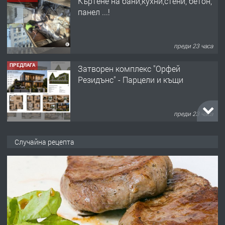
Къртене на бани,кухни,стени, бетон,
панел ...!
преди 23 часа
ПРЕДЛАГА
Затворен комплекс "Орфей
Резидънс" - Парцели и къщи
преди 23 часа
ПРЕДЛАГА
Продавам парцел в кв. Младежки
Случайна рецепта
хълм в Хасково без посредници 0889
537 426
преди 23 часа
ПРЕДЛАГА
Давам обзаведено жилище за жена
без брокери 0889 537 426