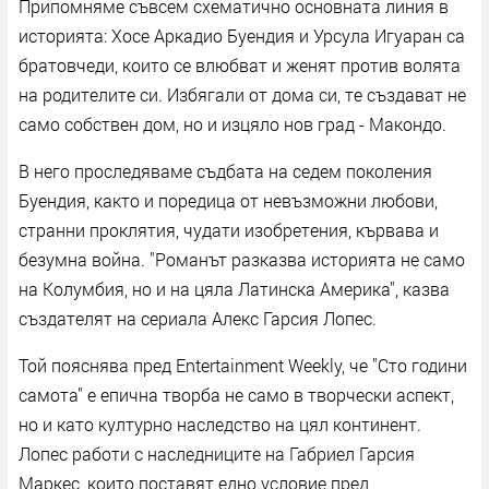
Припомняме съвсем схематично основната линия в
историята: Хосе Аркадио Буендия и Урсула Игуаран са
братовчеди, които се влюбват и женят против волята
на родителите си. Избягали от дома си, те създават не
само собствен дом, но и изцяло нов град - Макондо.
В него проследяваме съдбата на седем поколения
Буендия, както и поредица от невъзможни любови,
странни проклятия, чудати изобретения, кървава и
безумна война. "Романът разказва историята не само
на Колумбия, но и на цяла Латинска Америка", казва
създателят на сериала Алекс Гарсия Лопес.
Той пояснява пред Entertainment Weekly, че "Сто години
самота" е епична творба не само в творчески аспект,
но и като културно наследство на цял континент.
Лопес работи с наследниците на Габриел Гарсия
Маркес, които поставят едно условие пред