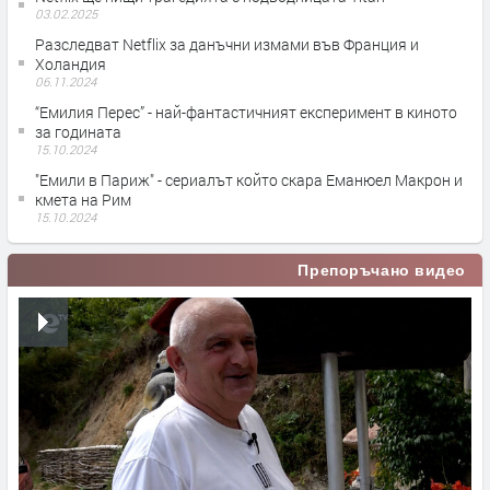
03.02.2025
Разследват Netflix за данъчни измами във Франция и
Холандия
06.11.2024
“Емилия Перес” - най-фантастичният експеримент в киното
за годината
15.10.2024
"Емили в Париж" - сериалът който скара Еманюел Макрон и
кмета на Рим
15.10.2024
Препоръчано видео