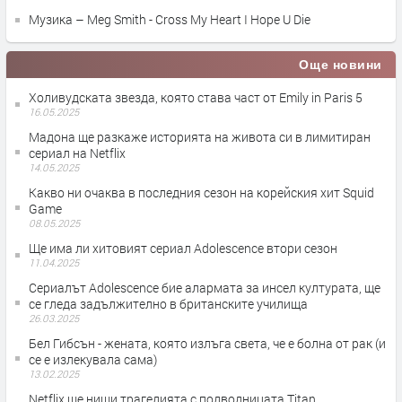
Музика – Meg Smith - Cross My Heart I Hope U Die
Още новини
Холивудската звезда, която става част от Emily in Paris 5
16.05.2025
Мадона ще разкаже историята на живота си в лимитиран
сериал на Netflix
14.05.2025
Какво ни очаква в последния сезон на корейския хит Squid
Game
08.05.2025
Ще има ли хитовият сериал Adolescence втори сезон
11.04.2025
Сериалът Adolescence бие алармата за инсел културата, ще
се гледа задължително в британските училища
26.03.2025
Бел Гибсън - жената, която излъга света, че е болна от рак (и
се е излекувала сама)
13.02.2025
Netflix ще нищи трагедията с подводницата Titan