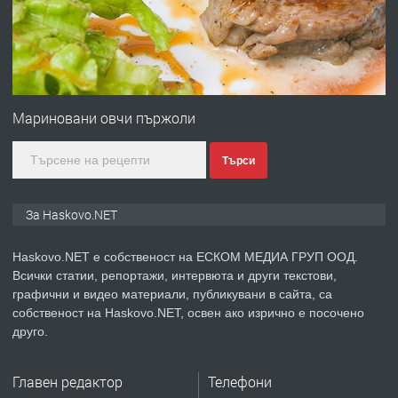
преди 23 часа
ПРЕДЛАГА
Под НАЕМ двустаен Орфей
Мариновани овчи пържоли
Търси
преди 4 дни
ПРЕДЛАГА
Нов апартамент на ул. Липа до
За Haskovo.NET
Езикова гимназия
Haskovo.NET е собственост на ЕСКОМ МЕДИА ГРУП ООД.
Всички статии, репортажи, интервюта и други текстови,
преди 4 дни
графични и видео материали, публикувани в сайта, са
собственост на Haskovo.NET, освен ако изрично е посочено
ПРЕДЛАГА
🔑 ОБЗАВЕДЕНА ГАРСОНИЕРА ПОД
друго.
НАЕМ В КВ. „ОРФЕЙ“ – ДО
КОМПЛЕКС „ВЕСПРЕМ“, ГР. ХАСКОВО
Главен редактор
Телефони