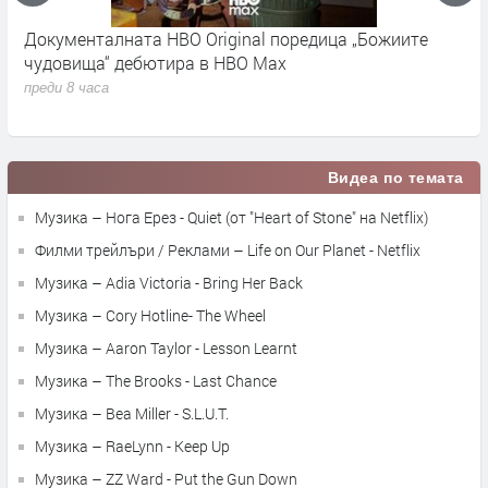
на
Документалната HBO Original поредица „Божиите
W
чудовища“ дебютира в HBO Max
п
в
преди 8 часа
п
Видеа по темата
Музика – Нога Ерез - Quiet (от "Heart of Stone" на Netflix)
Филми трейлъри / Реклами – Life on Our Planet - Netflix
Музика – Adia Victoria - Bring Her Back
Музика – Cory Hotline- The Wheel
Музика – Aaron Taylor - Lesson Learnt
Музика – The Brooks - Last Chance
Музика – Bea Miller - S.L.U.T.
Музика – RaeLynn - Keep Up
Музика – ZZ Ward - Put the Gun Down