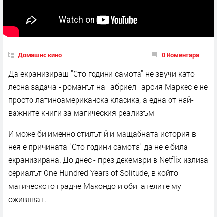
Домашно кино
0 Коментара
Да екранизираш "Сто години самота" не звучи като
лесна задача - романът на Габриел Гарсия Маркес е не
просто латиноамериканска класика, а една от най-
важните книги за магическия реализъм.
И може би именно стилът й и мащабната история в
нея е причината "Сто години самота" да не е била
екранизирана. До днес - през декември в Netflix излиза
сериалът One Hundred Years of Solitude, в който
магическото градче Макондо и обитателите му
оживяват.