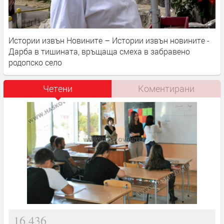
Истории извън Новините – Истории извън новините -
Дарба в тишината, връщаща смеха в забравено
родопско село
Четени
Коментирани
16,436