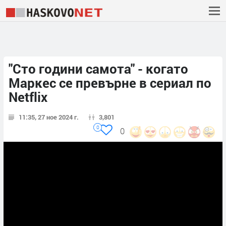
"Сто години самота" - когато
Маркес се превърне в сериал по
Netflix
11:35, 27 ное 2024 г.
3,801
0
0