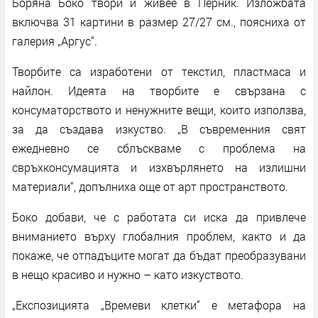
Боряна Боко твори и живее в Перник. Изложбата
включва 31 картини в размер 27/27 см., поясниха от
галерия „Аргус“.
Творбите са изработени от текстил, пластмаса и
найлон. Идеята на творбите е свързана с
консуматорството и ненужните вещи, които използва,
за да създава изкуство. „В съвременния свят
ежедневно се сблъскваме с проблема на
свръхконсумацията и изхвърлянето на излишни
материали“, допълниха още от арт пространството.
Боко добави, че с работата си иска да привлече
вниманието върху глобалния проблем, както и да
покаже, че отпадъците могат да бъдат преобразувани
в нещо красиво и нужно – като изкуството.
„Експозицията „Времеви клетки“ е метафора на