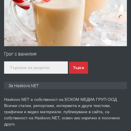
ПРЕДЛАГА
Давам обзаведено жилище за жена
без брокери 0889 537 426
преди 22 часа
ПРЕДЛАГА
Под НАЕМ двустаен Орфей
Грог с ванилия
Търси
преди 4 дни
ПРЕДЛАГА
Нов апартамент на ул. Липа до
За Haskovo.NET
Езикова гимназия
Haskovo.NET е собственост на ЕСКОМ МЕДИА ГРУП ООД.
Всички статии, репортажи, интервюта и други текстови,
преди 4 дни
графични и видео материали, публикувани в сайта, са
собственост на Haskovo.NET, освен ако изрично е посочено
ПРЕДЛАГА
🔑 ОБЗАВЕДЕНА ГАРСОНИЕРА ПОД
друго.
НАЕМ В КВ. „ОРФЕЙ“ – ДО