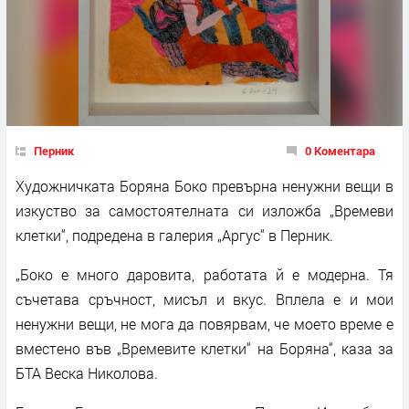
Перник
0 Коментара
Художничката Боряна Боко превърна ненужни вещи в
изкуство за самостоятелната си изложба „Времеви
клетки“, подредена в галерия „Аргус“ в Перник.
„Боко е много даровита, работата й е модерна. Тя
съчетава сръчност, мисъл и вкус. Вплела е и мои
ненужни вещи, не мога да повярвам, че моето време е
вместено във „Времевите клетки“ на Боряна“, каза за
БТА Веска Николова.