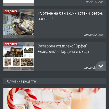
преди 5 часа
ПРЕДЛАГА
Къртене на бани,кухни,стени, бетон,
панел ...!
преди 22 часа
ПРЕДЛАГА
Затворен комплекс "Орфей
Резидънс" - Парцели и къщи
преди 22 часа
ПРЕДЛАГА
Продавам парцел в кв. Младежки
Случайна рецепта
хълм в Хасково без посредници 0889
537 426
преди 22 часа