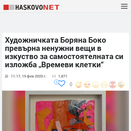
Художничката Боряна Боко
превърна ненужни вещи в
изкуство за самостоятелната си
изложба „Времеви клетки“
11:17, 19 фев 2025 г.
1,871
0
0