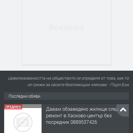
Цивилизоваността на обществото се определя от това, как то
се грижи за своите безпомощни членове. - Пърл Бък
Последни обяви
ПРЕДЛАГА
Давам обзаведено жилище след
ремонт в Хасково-център без
посредник 0889537426