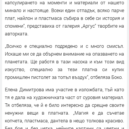
капсулирането на моменти и материали от нашето
минало и настояще. Всеки един отпадък, всяко парче
плат, найлон и пластмаса събира в себе си история и
спомени“, представиха от галерия „Аргус“ творбите на
авторката.
„Всичко е специално подредено и с много смисъл.
Искаше ми се да обърнем внимание на опазването на
планетата. Ще работя в тази насока и към този вид
изкуство, специално за тези платна си купих
промишлен пистолет за топъл въздух“, отбеляза Боко.
Елена Димитрова има участие в изложбата, тъй като
тя е дала на художничката част от суровия материал.
Тя отбеляза, че й е било интересно да срещне своите
ненужни вещи в платната. „Магия е да съчетае
копчета, пластмаса, дантела в нещо толкова красиво.
Без боя и без четка, нейните картини са цветни и