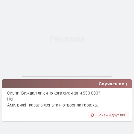
Случаен виц
- Скъпи! Виждал ли си някога смачкани $50 000?
- Не!
- Ами, виж! - казала жената и отворила гаража...
Покажи друг виц