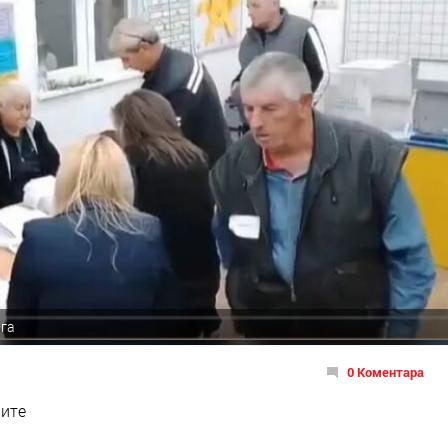
рга
0 Коментара
ните