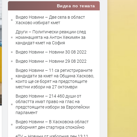
Видеа по темата
Видео Новини – Две села в област
Хасково избират кмет
Други – Политически реакции след
номинацията на Антон Хекимян за
кандидат-кмет на София
Видео Новини – Новини 30 08 2022
Видео Новини – Новини 29 08 2022
Видео Новини – 11 са регистрираните
кандидати за кмет на Община Хасково,
които ще се борят на предстоящите
местни избори на 27 октомври
Видео Новини – 214 460 души от
областта имат право на глас на
предстоящите избори за Европейски
парламент
Видео Новини – В Хасковска област
изборният ден стартира спокойно
eTV – Новини от изборния ден 13 11