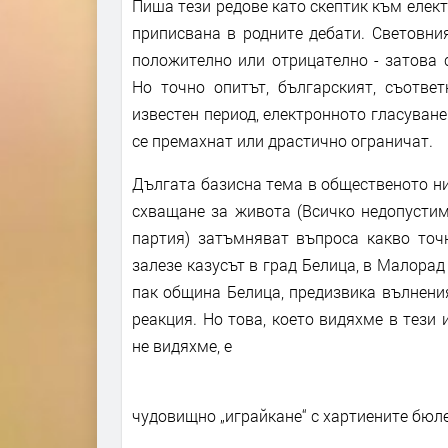
Пиша тези редове като скептик към елект
приписвана в родните дебати. Световни
положително или отрицателно - затова 
Но точно опитът, българският, съответ
известен период, електронното гласуване
се премахнат или драстично ограничат.
Дългата базисна тема в общественото ни
схващане за живота (Всичко недопустим
партия) затъмняват въпроса какво точн
залезе казусът в град Белица, в Малорад
пак община Белица, предизвика вълнени
реакция. Но това, което видяхме в тези 
не видяхме, е
чудовищно „играйкане“ с хартиените бюле