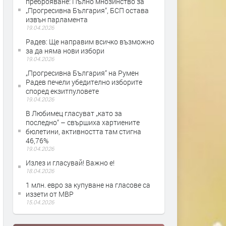
преброяване: Пълно мнозинство за
„Прогресивна България“, БСП остава
извън парламента
19.04.2026
Радев: Ще направим всичко възможно
за да няма нови избори
19.04.2026
„Прогресивна България“ на Румен
Радев печели убедително изборите
според екзитпуловете
19.04.2026
В Любимец гласуват „като за
последно“ – свършиха хартиените
бюлетини, активността там стигна
46,76%
19.04.2026
Излез и гласувай! Важно е!
18.04.2026
1 млн. евро за купуване на гласове са
иззети от МВР
15.04.2026