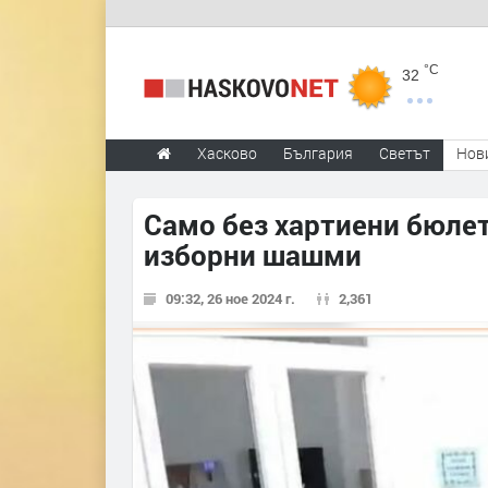
°C
32
Хасково
България
Светът
Нов
Само без хартиени бюле
изборни шашми
09:32, 26 ное 2024 г.
2,361