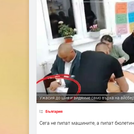
Ужасия до шия и видяхме само върха на айсбе
България
Сега не пипат машините, а пипат бюлети