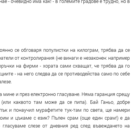
ае - очевидно има как! - в големите градове е трудно, но в
тоянно се обговаря популистки на килограм, трябва да се
атели от контролирания (не винаги е незаконен: например
оръчки на фирми - хората сами схващат, че трябва да го
кциите - на него следва да се противодейства само по себе
злезе.
а мине и през електронно гласуване. Няма гаранция срещу
 (или каквото там може да се пипа). Бай Ганьо, добре
 пък и понаучил мурафетите тук-там по света, ще намери
тоим и цъкаме с език? Пълен срам (още един срам!) е да
о гласуваме слезе от дневния ред след въвеждането на