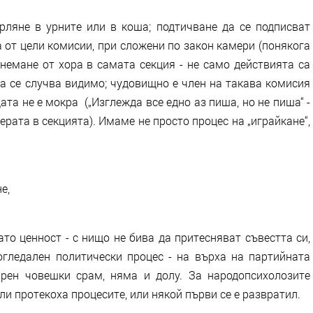
ърляне в урните или в коша; подтичване да се подписват
 от цели комисии, при сложени по закон камери (понякога
немане от хора в самата секция - не само действията са
да се случва видимо; чудовищно е член на такава комисия
дата не е мокра („Изглежда все едно аз пиша, но не пиша“ -
мерата в секцията). Имаме не просто процес на „играйкане“,
е,
то ценност - с нищо не бива да притесняват съвестта си,
гледален политически процес - на върха на партийната
рен човешки срам, няма и долу. За народопсихолозите
ли протекоха процесите, или някой първи се е развратил.