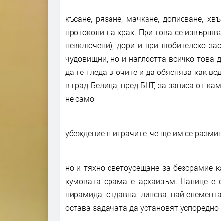
късане, рязане, мачкане, дописване, хв
протоколи на крак. При това се извършва
невключени), дори и при любителско зас
чудовищни, но и наглостта всичко това 
да те гледа в очите и да обяснява как во
в град Белица, пред БНТ, за записа от ка
не само
убеждение в играчите, че ще им се размин
но и тяхно светоусещане за безсрамие ка
кумовата срама е архаизъм. Налице е о
пирамида отдавна липсва най-елемента
остава задачата да установят успоредно 