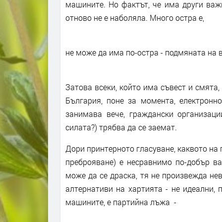
машините. Но фактът, че има други важ
отново не е наболяла. Много остра е,
не може да има по-остра - подмяната на
Затова всеки, който има съвест и смята,
България, поне за момента, електронно
занимава вече, граждански организаци
силата?) трябва да се заемат.
Дори принтерното гласуване, каквото на 
преброяване) е несравнимо по-добър ва
може да се драска, тя не произвежда не
алтернативи на хартията - не идеални, 
машините, е партийна лъжа -