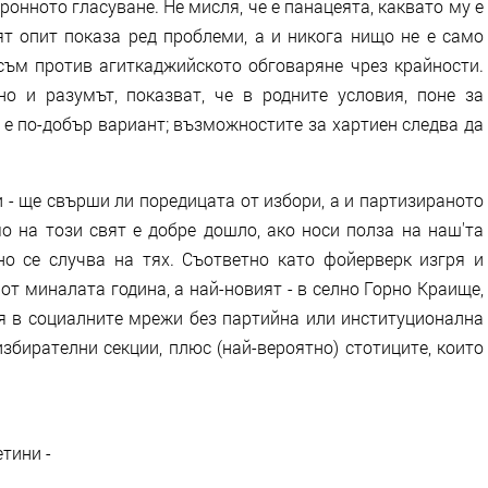
ронното гласуване. Не мисля, че е панацеята, каквато му е
ят опит показа ред проблеми, а и никога нищо не е само
съм против агиткаджийското обговаряне чрез крайности.
но и разумът, показват, че в родните условия, поне за
 е по-добър вариант; възможностите за хартиен следва да
 - ще свърши ли поредицата от избори, а и партизираното
о на този свят е добре дошло, ако носи полза на наш'та
о се случва на тях. Съответно като фойерверк изгря и
 от миналата година, а най-новият - в селно Горно Краище,
я в социалните мрежи без партийна или институционална
избирателни секции, плюс (най-вероятно) стотиците, които
тини -