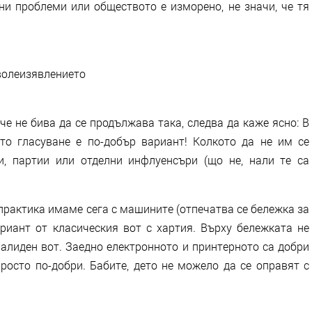
ни проблеми или обществото е изморено, не значи, че тя
 волеизявлението
 че не бива да се продължава така, следва да каже ясно: В
то гласуване е по-добър вариант! Колкото да не им се
и, партии или отделни инфлуенсъри (що не, нали те са
практика имаме сега с машините (отпечатва се бележка за
риант от класическия вот с хартия. Върху бележката не
валиден вот. Заедно електронното и принтерното са добри
просто по-добри. Бабите, дето не можело да се оправят с