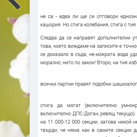
не са - едва ли ще си отговори еднозн
кашория. Но стига колебания, стига с тия с
Следва да се направят допълнителни ут
това, което виждаме на записите е точно
се доказало в съда, не-мократа вода уд
морално, нито по закон! Второ, на тия из
всички партии правят подобни шашмалог
стига да могат (включително умнокр
включително ДПС-Доган, ревящ текущо). 
на 11 000-12 000 секции, затова никой н
твърди, че няма как в самите секции 