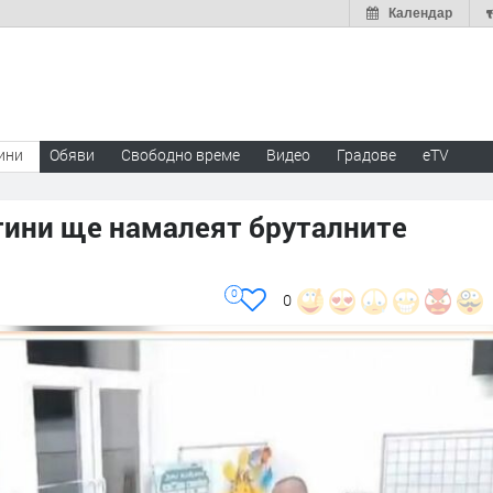
Календар
ини
Обяви
Свободно време
Видео
Градове
eTV
тини ще намалеят бруталните
0
0