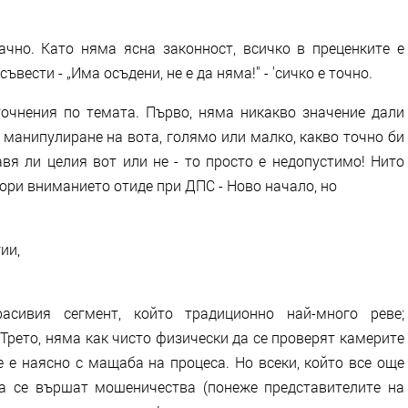
ачно. Като няма ясна законност, всичко в преценките е
ъвести - „Има осъдени, не е да няма!" - 'сичко е точно.
очнения по темата. Първо, няма никакво значение дали
 манипулиране на вота, голямо или малко, какво точно би
авя ли целия вот или не - то просто е недопустимо! Нито
бори вниманието отиде при ДПС - Ново начало, но
ии,
асивия сегмент, който традиционно най-много реве;
Трето, няма как чисто физически да се проверят камерите
е е наясно с мащаба на процеса. Но всеки, който все още
да се вършат мошеничества (понеже представителите на