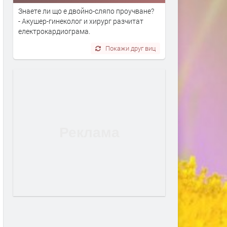
Знаете ли що е двойно-сляпо проучване?
- Акушер-гинеколог и хирург разчитат
електрокардиограма.
Покажи друг виц