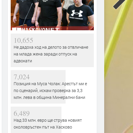
10,655
Не дадоха ход на делото за отвличане
на млада жена заради отпуск на
адвокати
7,024
Позиция на Муса Чолак: Арестът ми е
по сценарий, искам проверка за 3,3
млн. лева в община Минерални бани
6,489
Над 33 млн. евро ще струва новият
околовръстен път на Хасково