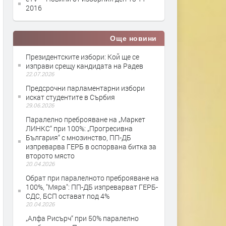
2016
Още новини
Президентските избори: Кой ще се
изправи срещу кандидата на Радев
22.07.2026
Предсрочни парламентарни избори
искат студентите в Сърбия
29.06.2026
Паралелно преброяване на „Маркет
ЛИНКС“ при 100%: „Прогресивна
България“ с мнозинство, ПП-ДБ
изпреварва ГЕРБ в оспорвана битка за
второто място
20.04.2026
Обрат при паралелното преброяване на
100%, "Мяра": ПП-ДБ изпреварват ГЕРБ-
СДС, БСП остават под 4%
20.04.2026
„Алфа Рисърч“ при 50% паралелно