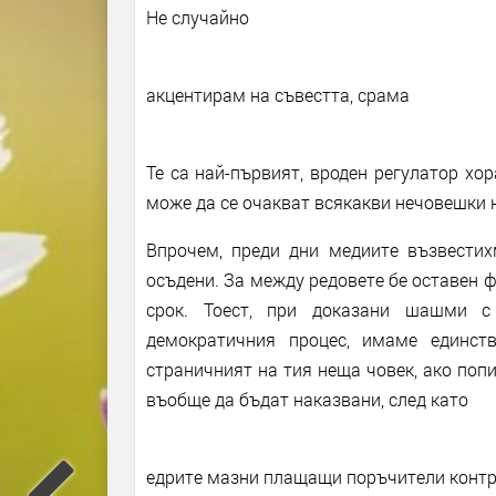
Не случайно
акцентирам на съвестта, срама
Те са най-първият, вроден регулатор хор
може да се очакват всякакви нечовешки 
Впрочем, преди дни медиите възвестих
осъдени. За между редовете бе оставен ф
срок. Тоест, при доказани шашми с
демократичния процес, имаме единст
страничният на тия неща човек, ако попи
въобще да бъдат наказвани, след като
едрите мазни плащащи поръчители конт