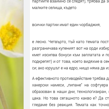
партиите взаимно се следят), трябва да зн
малките селища, където
всички партии имат един чорбаджия,
е лесно. Четвърто, тъй като темата пос
разграничава купеният вот на орди избир
кмет изсипва бонуси към заплатата и п
подкрепят) и от това, което видяхме в се
си; ако юрушът е на едро, нищо няма да и
А ефективното противодействие трябва д
хакерски намеси, „пипане“ на софтуера
образован в наши дни, технологизиран,
цака. Но това сегашното какво е? Да с
гледаме без реакция. Темата как точн