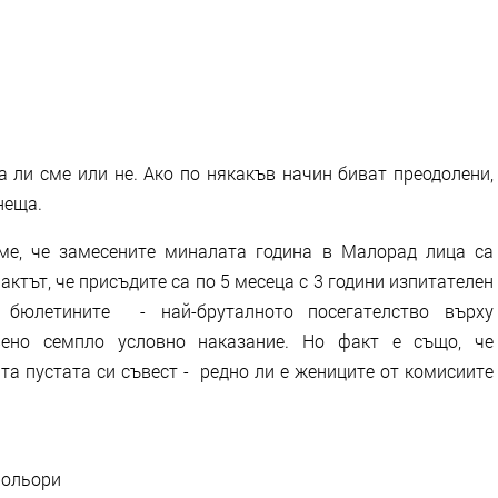
а ли сме или не. Ако по някакъв начин биват преодолени,
неща.
ме, че замесените миналата година в Малорад лица са
актът, че присъдите са по 5 месеца с 3 години изпитателен
 бюлетините - най-бруталното посегателство върху
вено семпло условно наказание. Но факт е също, че
та пустата си съвест - редно ли е жениците от комисиите
рольори