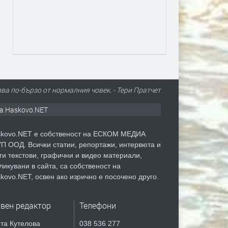
ва по-бързо от нормалния човек. - Тери Пратчет
а Haskovo.NET
kovo.NET е собственост на ЕСКОМ МЕДИА
П ООД. Всички статии, репортажи, интервюта и
ги текстови, графични и видео материали,
ликувани в сайта, са собственост на
kovo.NET, освен ако изрично е посочено друго.
авен редактор
Телефони
та Кутелова
038 536 277