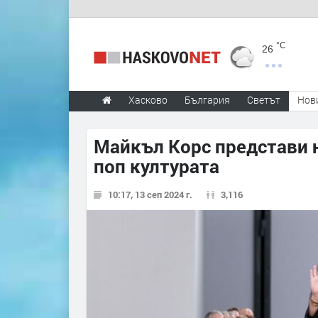
°C
26
Хасково
България
Светът
Нов
Майкъл Корс представи н
поп културата
10:17, 13 сеп 2024 г.
3,116