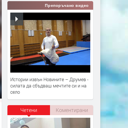
Препоръчано видео
Истории извън Новините – Друмев -
силата да сбъдваш мечтите си и на
село
Четени
Коментирани