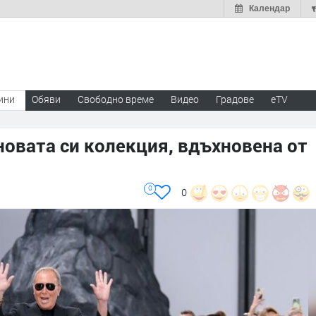
Календар
ини
Обяви
Свободно време
Видео
Градове
eTV
овата си колекция, вдъхновена от
0
0