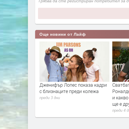
Трябва да сте регистриран потребител за 
Още новини от Лайф
утиени на показ
Дженифър Лопес показа кадри
Сватба
с близнаците преди колежа
Роналд
и какво
преди 3 дни
ще е др
преди 4 