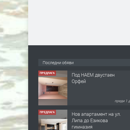
Последни обяви
ПРЕДЛАГА
Под НАЕМ двустаен
Орфей
преди 1 
ПРЕДЛАГА
Нов апартамент на ул.
Липа до Езикова
гимназия