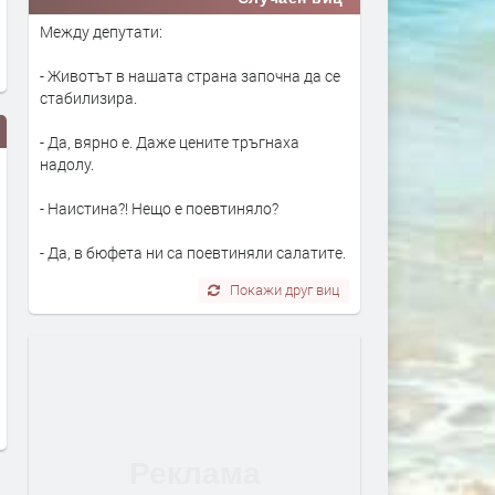
Между депутати:
- Животът в нашата страна започна да се
стабилизира.
- Да, вярно е. Даже цените тръгнаха
надолу.
- Наистина?! Нещо е поевтиняло?
- Да, в бюфета ни са поевтиняли салатите.
Покажи друг виц
Зендая е кралица на мрака!
Trend report: верижните к
Вижте абстрактната черна
преди 1 седмица
рокля на актрисата
преди 1 седмица