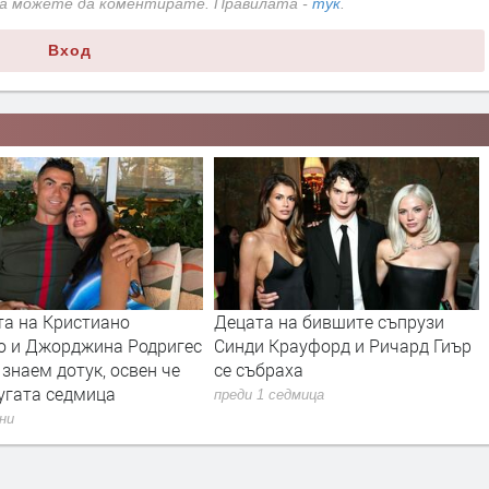
да можете да коментирате. Правилата -
тук
.
Вход
та на Кристиано
Децата на бившите съпрузи
о и Джорджина Родригес
Синди Крауфорд и Ричард Гиър
 знаем дотук, освен че
се събраха
угата седмица
преди 1 седмица
дни