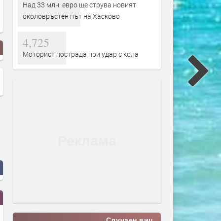
Над 33 млн. евро ще струва новият
околовръстен път на Хасково
4,725
Моторист пострада при удар с кола
Случаен виц