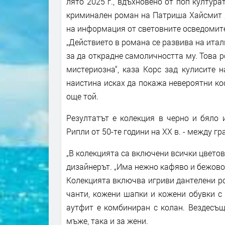
лято 2025 г., вдъхновено от поп културат
криминален роман на Патриша Хайсмит „
на информация от световните осведомит
„Действието в романа се развива на итал
за да открадне самоличността му. Това р
мистериозна“, каза Корс зад кулисите 
наистина исках да покажа невероятни ко
още той.
Резултатът е колекция в черно и бяло 
Рипли от 50-те години на ХХ в. - между г
„В колекцията са включени всички цветов
дизайнерът. „Има нежно кафяво и бежово. 
Колекцията включва игриви дантелени ро
чанти, кожени шапки и кожени обувки с
аутфит е комбиниран с колан. Вездесъщ
мъже, така и за жени.