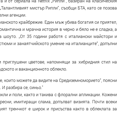
а и от сериала на Netflix „Рипли“, базиран на класическия
Талантливият мистър Рипли“, съобщи БТА, като се позова
елни агенции.
ианското крайбрежие. Един мъж убива богатия си приятел,
омантична и мрачна история в черно и бяло не е сладка, а
на шоуто. „От 35 години работя с италиански майстори и
стюми и занаятчийското умение на италианците“, допълни
и приглушени цветове, напомнящи за хибридния стил на
радското и ваканционното облекло.
е, които можете да видите на Средиземноморието“, поясни
И разбира се, синьо."
кли и поли, както и такива с флорални апликации. Кожени
 ресни, имитиращи слама, допълват визията. Почти всеки
ият тренчкот е широк и присъства както в облеклата за