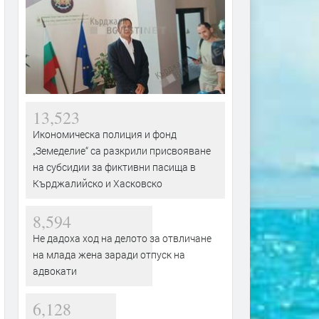
13,523
Икономическа полиция и фонд
„Земеделие“ са разкрили присвояване
на субсидии за фиктивни пасища в
Кърджалийско и Хасковско
8,594
Не дадоха ход на делото за отвличане
на млада жена заради отпуск на
адвокати
6,128