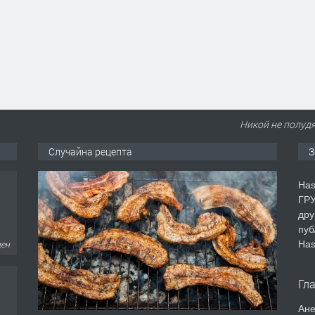
Никой не полудя
Случайна рецепта
З
Has
ГРУ
дру
пуб
Has
ден
Гл
Ане