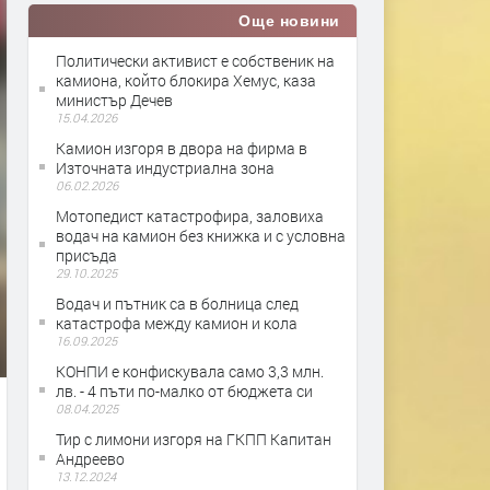
Още новини
Политически активист е собственик на
камиона, който блокира Хемус, каза
министър Дечев
15.04.2026
Камион изгоря в двора на фирма в
Източната индустриална зона
06.02.2026
Мотопедист катастрофира, заловиха
водач на камион без книжка и с условна
присъда
29.10.2025
Водач и пътник са в болница след
катастрофа между камион и кола
16.09.2025
КОНПИ е конфискувала само 3,3 млн.
лв. - 4 пъти по-малко от бюджета си
08.04.2025
Тир с лимони изгоря на ГКПП Капитан
Андреево
13.12.2024