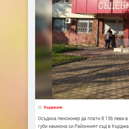
Кърджали
Осъдиха пенсионер да плати 8 136 лева в
губи камиона си.Районният съд в Кърджал