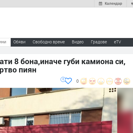
Календар
ини
Обяви
Свободно време
Видео
Градове
eTV
ати 8 бона,иначе губи камиона си,
ртво пиян
0
0