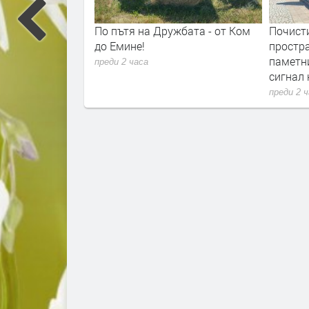
низацията на
По пътя на Дружбата - от Ком
Почисти
 пътя за Маказа
до Емине!
простр
рноочене
паметн
преди 2 часа
сигнал 
преди 2 