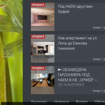
ПРЕДЛАГА
Под НАЕМ двустаен
Орфей
преди 1 
ПРЕДЛАГА
Нов апартамент на ул.
Липа до Езикова
гимназия
преди 1 
ПРЕДЛАГА
🔑 ОБЗАВЕДЕНА
ГАРСОНИЕРА ПОД
НАЕМ В КВ. „ОРФЕЙ“ –
ДО КОМПЛЕКС
„ВЕСПРЕМ“, ГР.
преди 2 
ХАСКОВО
ПРЕДЛАГА
НАПЪЛНО ОБЗАВЕДЕН
Хасково
Новини
Видео
Обяв