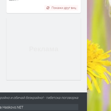
Покажи друг виц
ройно и обичай безкрайно! - тибетска поговорка
а Haskovo.NET