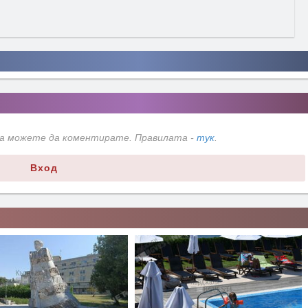
да можете да коментирате. Правилата -
тук
.
Вход