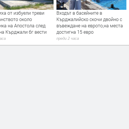
ха от избуели треви
Входът в басейните в
анството около
Кърджалийско скочи двойно с
ика на Апостола след
въвеждане на еврото,на места
на Кърджали бг вести
достигна 15 евро
часа
преди 2 часа