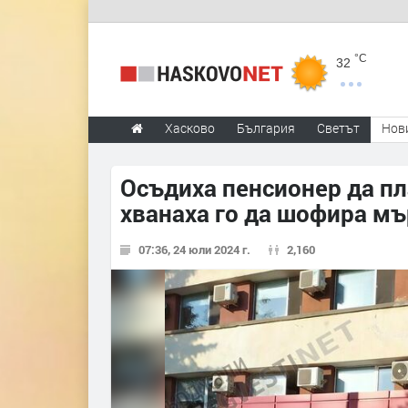
°C
32
Хасково
България
Светът
Нов
Осъдиха пенсионер да пл
хванаха го да шофира мъ
07:36, 24 юли 2024 г.
2,160