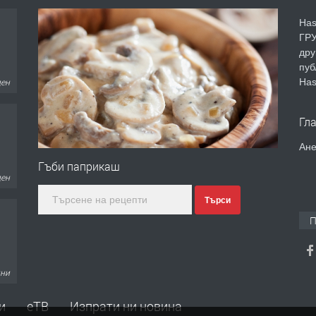
Has
ГРУ
дру
пуб
Has
ден
Гл
Ане
Гъби паприкаш
ден
Търси
П
дни
и
еТВ
Изпрати ни новина