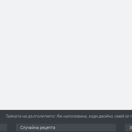
Тайната на дълголетието: Яж наполовина, ходи двойно, смей се т
Случайна рецепта
З