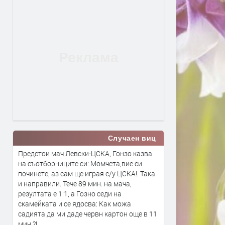
Случаен виц
Предстои мач Левски-ЦСКА, Гонзо казва
на съотборниците си: Момчета,вие си
починете, аз сам ще играя с/у ЦСКА!. Така
и направили. Тече 89 мин. на мача,
резултата е 1:1, а Гозно седи на
скамейката и се ядосва: Как можа
садията да ми даде червн картон още в 11
мин.?!