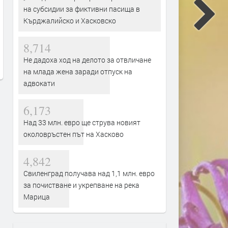
на субсидии за фиктивни пасища в
Кърджалийско и Хасковско
Канят на събор в Биволяне в
Предимно слънчево и
памет на Елмалъ баба
ветровито днес в
8,714
Кърджали,оранжев код з
преди 3 часа
опасни жеги
Не дадоха ход на делото за отвличане
преди 3 часа
на млада жена заради отпуск на
адвокати
6,173
Над 33 млн. евро ще струва новият
околовръстен път на Хасково
4,842
Свиленград получава над 1,1 млн. евро
за почистване и укрепване на река
Марица