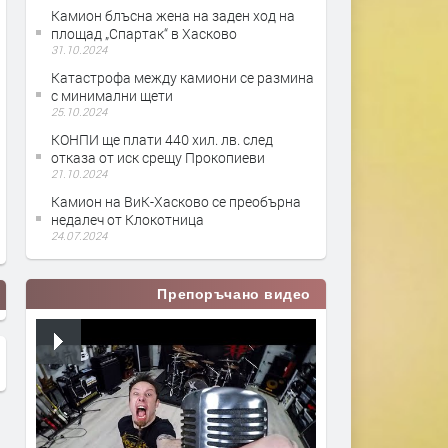
Камион блъсна жена на заден ход на
площад „Спартак“ в Хасково
31.10.2024
Катастрофа между камиони се размина
с минимални щети
25.10.2024
КОНПИ ще плати 440 хил. лв. след
отказа от иск срещу Прокопиеви
21.10.2024
Камион на ВиК-Хасково се преобърна
недалеч от Клокотница
24.07.2024
Препоръчано видео