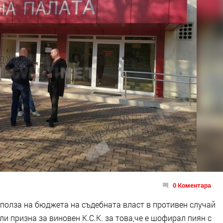
0 Коментара
 полза на бюджета на съдебната власт в противен случай
и призна за виновен К.С.К. за това,че е шофирал пиян с