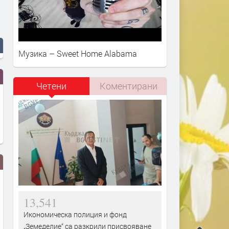
Музика – Sweet Home Alabama
Четени
Коментирани
13,541
Икономическа полиция и фонд
„Земеделие“ са разкрили присвояване