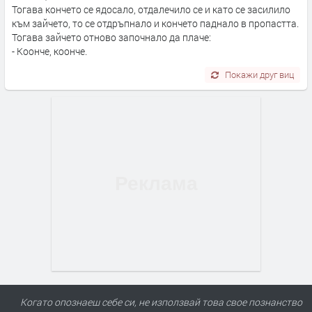
Тогава кончето се ядосало, отдалечило се и като се засилило
към зайчето, то се отдръпнало и кончето паднало в пропастта.
Тогава зайчето отново започнало да плаче:
- Коонче, коонче.
Покажи друг виц
Когато опознаеш себе си, не използвай това свое познанство