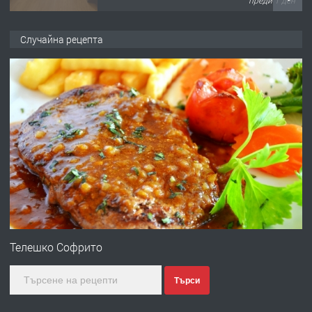
ПРЕДЛАГА
НАПЪЛНО ОБЗАВЕДЕН И
Случайна рецепта
ОБОРУДВАН ТРИСТАЕН
АПАРТАМЕНТ В ЦЕНТЪРА НА ГР.
ХАСКОВО
преди 2 дни
ПРЕДЛАГА
Давам гараж под наем
преди 2 дни
ПРЕДЛАГА
№4120 Магазин/Офис под наем в кв.
Любен Каравелов, Хасково-близо до
Телешко Софрито
градската градина!
Търси
преди 2 дни
ПРЕДЛАГА