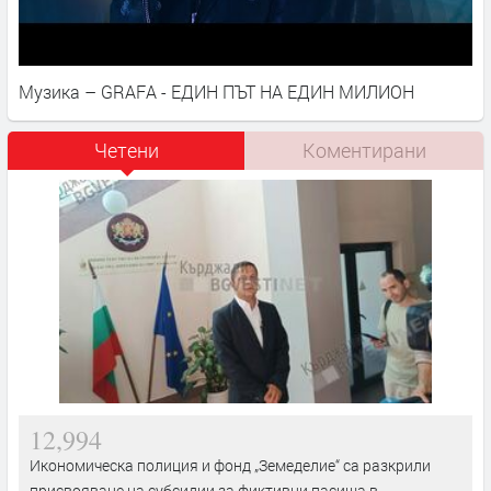
Музика – GRAFA - ЕДИН ПЪТ НА ЕДИН МИЛИОН
Четени
Коментирани
12,994
Икономическа полиция и фонд „Земеделие“ са разкрили
присвояване на субсидии за фиктивни пасища в