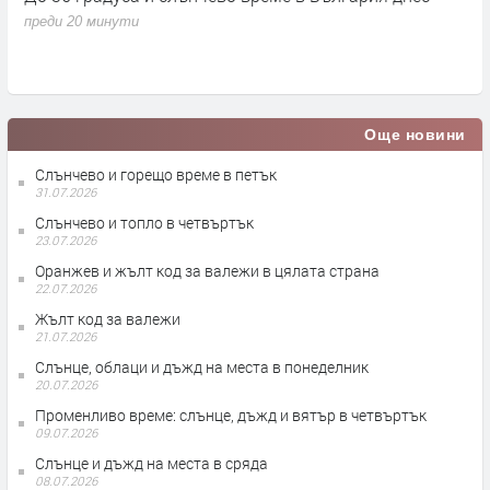
с
преди 20 минути
п
Още новини
Слънчево и горещо време в петък
31.07.2026
Слънчево и топло в четвъртък
23.07.2026
Оранжев и жълт код за валежи в цялата страна
22.07.2026
Жълт код за валежи
21.07.2026
Слънце, облаци и дъжд на места в понеделник
20.07.2026
Променливо време: слънце, дъжд и вятър в четвъртък
09.07.2026
Слънце и дъжд на места в сряда
08.07.2026