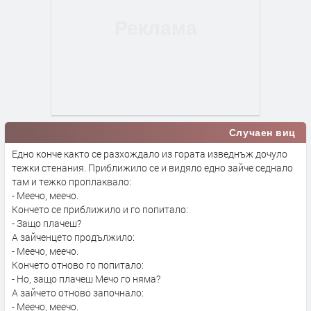
Случаен виц
Едно конче както се разхождало из гората изведнъж дочуло
тежки стенания. Приближило се и видяло едно зайче седнало
там и тежко проплаквало:
- Меечо, меечо.
Кончето се приближило и го попитало:
- Защо плачеш?
А зайченцето продължило:
- Меечо, меечо.
Кончето отново го попитало:
- Но, защо плачеш Мечо го няма?
А зайчето отново започнало:
- Меечо, меечо.