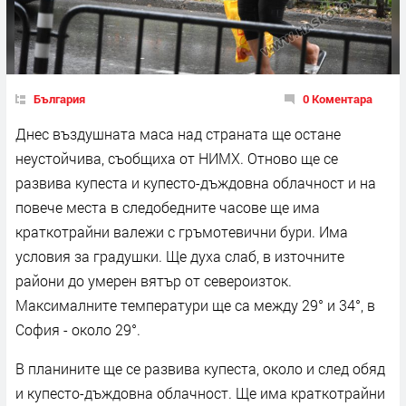
България
0 Коментара
Днес въздушната маса над страната ще остане
неустойчива, съобщиха от НИМХ. Отново ще се
развива купеста и купесто-дъждовна облачност и на
повече места в следобедните часове ще има
краткотрайни валежи с гръмотевични бури. Има
условия за градушки. Ще духа слаб, в източните
райони до умерен вятър от североизток.
Максималните температури ще са между 29° и 34°, в
София - около 29°.
В планините ще се развива купеста, около и след обяд
и купесто-дъждовна облачност. Ще има краткотрайни