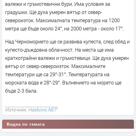
валежи и гръмотевични бури. Има условия за
градушки. Ще духа умерен вятър от север-
североизток. Максималната температура на 1200
метра ще бъде около 24°, на 2000 метра - около 17°.
Над Черноморието ще се развива купеста, след обяд и
купесто-дъждовна облачност. На места ще има
краткотрайни валежи и гръмотевици. Ще духа умерен
вятър от север-североизток. Максималните
температури ще са 29°-31°. Температурата на
морската вода е 28°-29°. Вълнението на морето ще
бъде 2-3 бала.
Източник:
Haskovo.NET
Видеа по темата