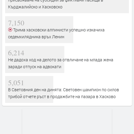
Кърджалийско и Хасковско
7,150
Трима хасковски алпинисти успешно изкачиха
седемхилядника връх Ленин
6,214
Не дадоха ход на делото за отвличане на млада жена
заради отпуск на адвокати
5,051
В Световния ден на динята: Световен шампион по силов
трибой отчете ръст в продажбите на пазара в Хасково