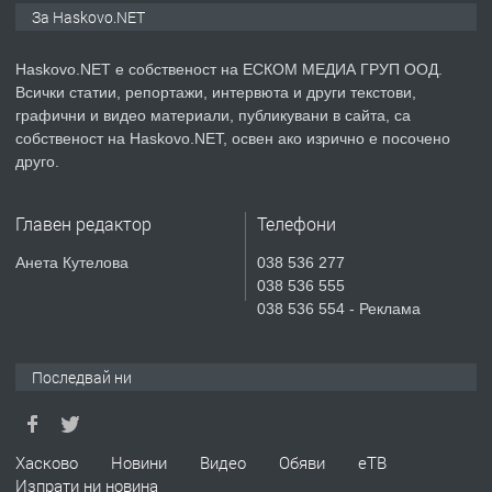
ПРОСТОРЕН ТРИСТАЕН
За Haskovo.NET
АПАРТАМЕНТ В НОВА СГРАДА КВ.
КУБА
Haskovo.NET е собственост на ЕСКОМ МЕДИА ГРУП ООД.
Всички статии, репортажи, интервюта и други текстови,
преди 3 дни
графични и видео материали, публикувани в сайта, са
собственост на Haskovo.NET, освен ако изрично е посочено
ПРЕДЛАГА
Продавам парцел в гр. Хасково кв.
друго.
Хисаря до ток, вода,канализация,
асфалт 0889 537 426
Главен редактор
Телефони
преди 3 дни
Анета Кутелова
038 536 277
038 536 555
ПРЕДЛАГА
СГЛОБЯВАНЕ НА МЕБЕЛИ.
038 536 554 - Реклама
Последвай ни
преди 3 дни
ПРЕДЛАГА
№4119 Едностаен обзаведен
Хасково
Новини
Видео
Обяви
еТВ
апартамент под наем в кв.
Изпрати ни новина