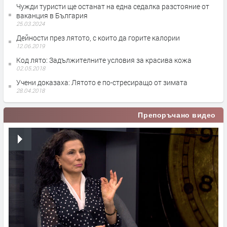
Чужди туристи ще останат на една седалка разстояние от
ваканция в България
25.03.2024
Дейности през лятото, с които да горите калории
12.06.2019
Код лято: Задължителните условия за красива кожа
02.05.2018
Учени доказаха: Лятото е по-стресиращо от зимата
28.04.2018
Препоръчано видео