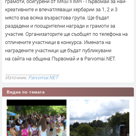
грамоти, осигурени от МКБППМН - Първомай за най-
креативните и впечатляващи хербарии за 1, 2 и 3
място във всяка възрастова група. Ще бъдат
раздадени и поощрителни награди и грамоти за
участие. Организаторите ще съобщят по телефона на
отличените участници в конкурса. Имената на
наградените участници ще бъдат публикувани
на сайта на община Първомай и в Parvomai.NET.
Източник:
Parvomai.NET
Видеа по темата