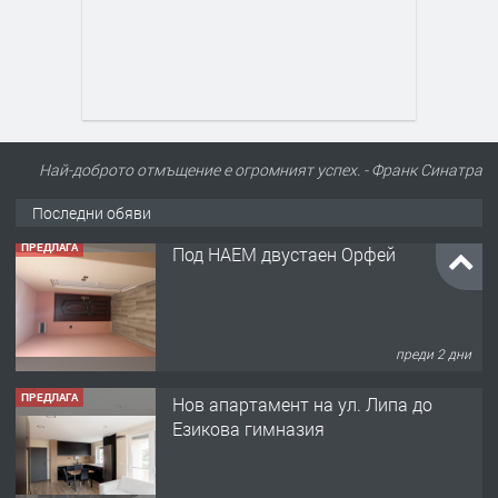
Най-доброто отмъщение е огромният успех. - Франк Синатра
Последни обяви
ПРЕДЛАГА
Нов апартамент на ул. Липа до
Езикова гимназия
преди 2 дни
ПРЕДЛАГА
🔑 ОБЗАВЕДЕНА ГАРСОНИЕРА ПОД
НАЕМ В КВ. „ОРФЕЙ“ – ДО
КОМПЛЕКС „ВЕСПРЕМ“, ГР. ХАСКОВО