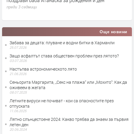
Националния турнир по народна топка в празник на
П
семейството и спорта
п
преди 3 седмици
Още новини
Забава за децата: плуване и водни битки в Харманли
25.07.2026
Защо асфалтът става обществен проблем през лятото?
03.07.2026
Настъпва астрономическото лято
21.06.2026
Сеньорита Маргарита, „Секс на плажа“ или „Мохито“: Как да
оживеем в жегата
08.07.2025
Летните вируси не почиват - кои са опасностите през
отпуската
11.06.2025
Лятно слънцестоене 2024: Какво трябва да знаем за първия
летен ден
20.06.2024