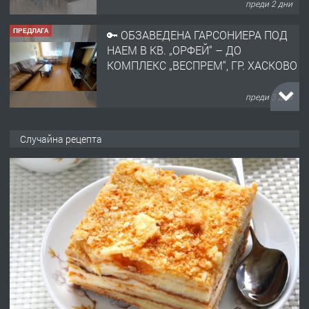
преди 3 дни
ПРЕДЛАГА
НАПЪЛНО ОБЗАВЕДЕН И
ОБОРУДВАН ТРИСТАЕН
АПАРТАМЕНТ В ЦЕНТЪРА НА ГР.
ХАСКОВО
преди 4 дни
ПРЕДЛАГА
Давам гараж под наем
Случайна рецепта
преди 4 дни
ПРЕДЛАГА
№4120 Магазин/Офис под наем в кв.
Любен Каравелов, Хасково-близо до
градската градина!
преди 4 дни