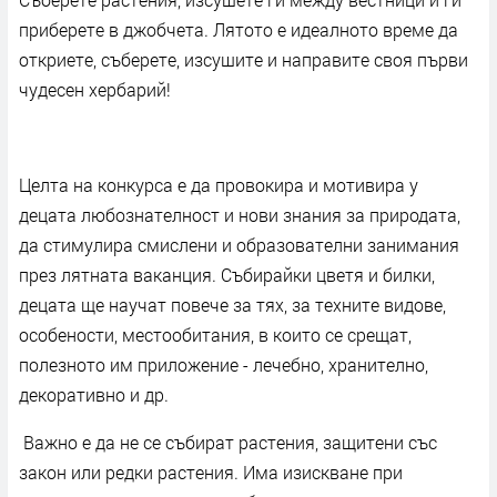
приберете в джобчета. Лятото е идеалното време да
откриете, съберете, изсушите и направите своя първи
чудесен хербарий!
Целта на конкурса е да провокира и мотивира у
децата любознателност и нови знания за природата,
да стимулира смислени и образователни занимания
през лятната ваканция. Събирайки цветя и билки,
децата ще научат повече за тях, за техните видове,
особености, местообитания, в които се срещат,
полезното им приложение - лечебно, хранително,
декоративно и др.
Важно е да не се събират растения, защитени със
закон или редки растения. Има изискване при