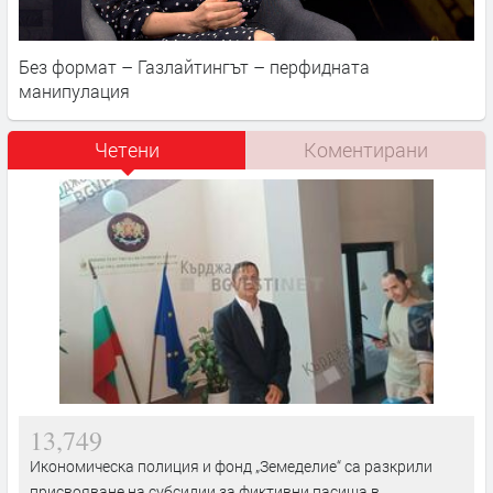
Без формат – Газлайтингът – перфидната
манипулация
Четени
Коментирани
13,749
Икономическа полиция и фонд „Земеделие“ са разкрили
присвояване на субсидии за фиктивни пасища в