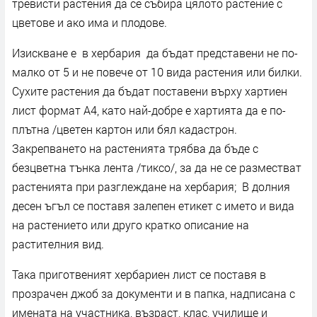
тревисти растения да се събира цялото растение с
цветове и ако има и плодове.
Изискване е в хербария да бъдат представени не по-
малко от 5 и не повече от 10 вида растения или билки.
Сухите растения да бъдат поставени върху хартиен
лист формат А4, като най-добре е хартията да е по-
плътна /цветен картон или бял кадастрон.
Закрепването на растенията трябва да бъде с
безцветна тънка лента /тиксо/, за да не се разместват
растенията при разглеждане на хербария; В долния
десен ъгъл се поставя залепен етикет с името и вида
на растението или друго кратко описание на
растителния вид.
Така приготвеният хербариен лист се поставя в
прозрачен джоб за документи и в папка, надписана с
имената на участника, възраст, клас, училище и