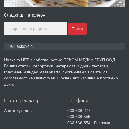
ПРЕДЛАГА
ПРОСТОРЕН ТРИСТАЕН
АПАРТАМЕНТ В НОВА СГРАДА КВ.
Сладкиш Наполеон
КУБА
Търси
преди 5 дни
ПРЕДЛАГА
Продавам парцел в гр. Хасково кв.
За Haskovo.NET
Хисаря до ток, вода,канализация,
асфалт 0889 537 426
Haskovo.NET е собственост на ЕСКОМ МЕДИА ГРУП ООД.
Всички статии, репортажи, интервюта и други текстови,
преди 5 дни
графични и видео материали, публикувани в сайта, са
собственост на Haskovo.NET, освен ако изрично е посочено
ПРЕДЛАГА
СГЛОБЯВАНЕ НА МЕБЕЛИ.
друго.
Главен редактор
Телефони
преди 5 дни
Анета Кутелова
038 536 277
038 536 555
ПРЕДЛАГА
№4119 Едностаен обзаведен
038 536 554 - Реклама
апартамент под наем в кв.