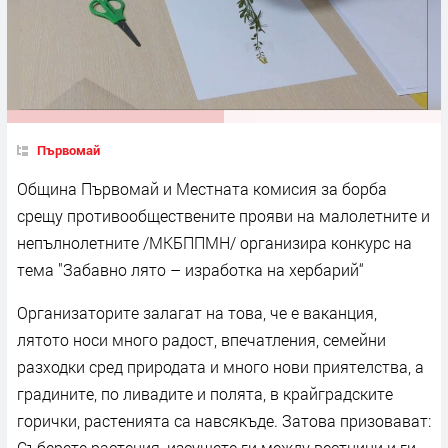
Първомай
Община Първомай и Местната комисия за борба
срещу противообществените прояви на малолетните и
непълнолетните /МКБППМН/ организира конкурс на
тема "Забавно лято – изработка на хербарий“
Организаторите залагат на това, че е ваканция,
лятото носи много радост, впечатления, семейни
разходки сред природата и много нови приятелства, а
градините, по ливадите и полята, в крайградските
горички, растенията са навсякъде. Затова призовават:
Съберете растения, изсушете ги между вестници и ги