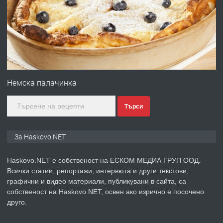
преди 4 дни
ПРЕДЛАГА
№4120 Магазин/Офис под наем в кв.
Любен Каравелов, Хасково-близо до
Немска палачинка
градската градина!
Търси
преди 4 дни
ПРЕДЛАГА
ПРОСТОРЕН ТРИСТАЕН
За Haskovo.NET
АПАРТАМЕНТ В НОВА СГРАДА КВ.
КУБА
Haskovo.NET е собственост на ЕСКОМ МЕДИА ГРУП ООД.
Всички статии, репортажи, интервюта и други текстови,
преди 5 дни
графични и видео материали, публикувани в сайта, са
собственост на Haskovo.NET, освен ако изрично е посочено
ПРЕДЛАГА
Продавам парцел в гр. Хасково кв.
друго.
Хисаря до ток, вода,канализация,
асфалт 0889 537 426