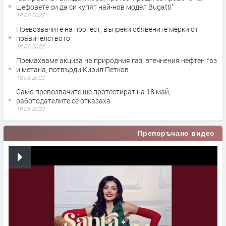
шефовете си да си купят най-нов модел Bugatti"
18.05.2022
Превозвачите на протест, въпреки обявените мерки от
правителството
18.05.2022
Премахваме акциза на природния газ, втечнения нефтен газ
и метана, потвърди Кирил Петков
18.05.2022
Само превозвачите ще протестират на 18 май,
работодателите се отказаха
16.05.2022
Препоръчано видео