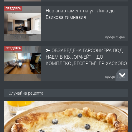
ПРЕДЛАГА
Нов апартамент на ул. Липа до
Езикова гимназия
преди 2 дни
ПРЕДЛАГА
🔑 ОБЗАВЕДЕНА ГАРСОНИЕРА ПОД
НАЕМ В КВ. „ОРФЕЙ“ – ДО
КОМПЛЕКС „ВЕСПРЕМ“, ГР. ХАСКОВО
преди 3 дни
ПРЕДЛАГА
НАПЪЛНО ОБЗАВЕДЕН И
Случайна рецепта
ОБОРУДВАН ТРИСТАЕН
АПАРТАМЕНТ В ЦЕНТЪРА НА ГР.
ХАСКОВО
преди 4 дни
ПРЕДЛАГА
Давам гараж под наем