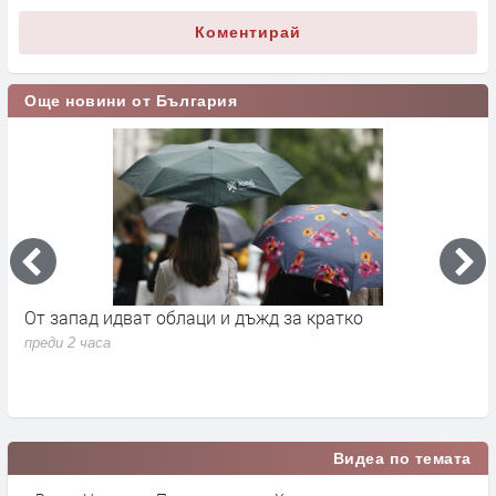
Коментирай
Още новини от България
а
От запад идват облаци и дъжд за кратко
П
в
преди 2 часа
п
Видеа по темата