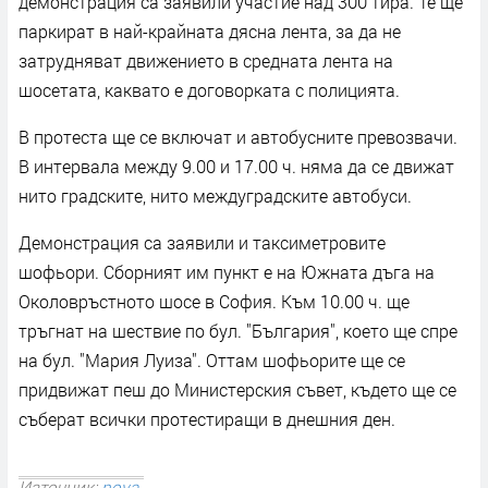
демонстрация са заявили участие над 300 тира. Те ще
паркират в най-крайната дясна лента, за да не
затрудняват движението в средната лента на
шосетата, каквато е договорката с полицията.
В протеста ще се включат и автобусните превозвачи.
В интервала между 9.00 и 17.00 ч. няма да се движат
нито градските, нито междуградските автобуси.
Демонстрация са заявили и таксиметровите
шофьори. Сборният им пункт е на Южната дъга на
Околовръстното шосе в София. Към 10.00 ч. ще
тръгнат на шествие по бул. "България", което ще спре
на бул. "Мария Луиза". Оттам шофьорите ще се
придвижат пеш до Министерския съвет, където ще се
съберат всички протестиращи в днешния ден.
Източник:
nova