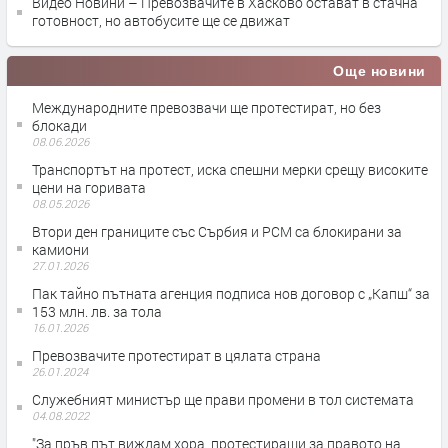
Видео Новини – Превозвачите в Хасково остават в стачна
готовност, но автобусите ще се движат
Още новини
Международните превозвачи ще протестират, но без
блокади
08.06.2026
Транспортът на протест, иска спешни мерки срещу високите
цени на горивата
08.05.2026
Втори ден границите със Сърбия и РСМ са блокирани за
камиони
27.01.2026
Пак тайно пътната агенция подписа нов договор с „Капш“ за
153 млн. лв. за тола
16.01.2026
Превозвачите протестират в цялата страна
26.01.2024
Служебният министър ще прави промени в тол системата
04.08.2022
"За пръв път виждам хора, протестиращи за правото на