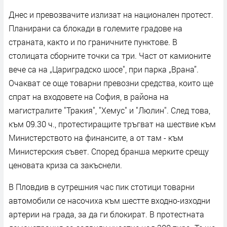
Днес и превозвачите излизат на национален протест.
Планирани са блокади в големите градове на
страната, както и по граничните пунктове. В
столицата сборните точки са три. Част от камионите
вече са на „Цариградско шосе", при парка „Врана”.
Очакват се още товарни превозни средства, които ще
спрат на входовете на София, в района на
магистралите "Тракия", "Хемус" и "Люлин". След това,
към 09.30 ч., протестиращите тръгват на шествие към
Министерството на финансите, а от там - към
Министерския съвет. Според бранша мерките срещу
ценовата криза са закъснели.
В Пловдив в сутрешния час пик стотици товарни
автомобили се насочиха към шестте входно-изходни
артерии на града, за да ги блокират. В протестната