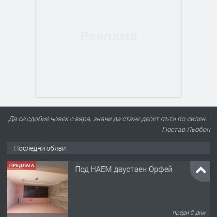
Да се сдобие човек с вяра, значи да стане десет пъти по-силен. -
Гюстав Льобон
Последни обяви
ПРЕДЛАГА
Под НАЕМ двустаен Орфей
преди 2 дни