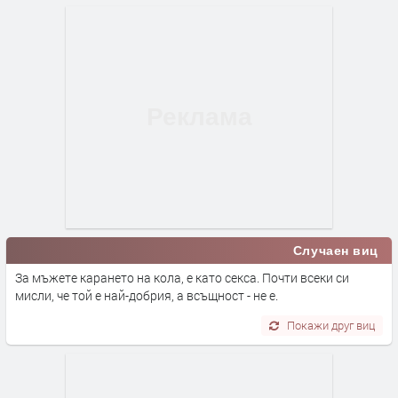
Случаен виц
За мъжете карането на кола, е като секса. Почти всеки си
мисли, че той е най-добрия, а всъщност - не е.
Покажи друг виц