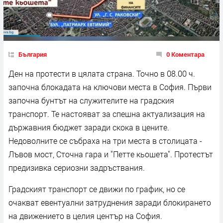
България
0 Коментара
Ден на протести в цялата страна. Точно в 08.00 ч.
започна блокадата на ключови места в София. Първи
започна бунтът на служителите на градския
транспорт. Те настояват за спешна актуализация на
държавния бюджет заради скока в цените.
Недоволните се събраха на три места в столицата -
Лъвов мост, Сточна гара и "Петте кьошета". Протестът
предизивка сериозни задръствания.
Градският транспорт се движи по график, но се
очакват евентуални затруднения заради блокирането
на движението в целия център на София.