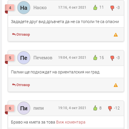
На
Наско
11
-3
4
17:16, 4 окт 2021
Зададете друг вид дръвчета да не са тополи те са опасни
Отговор
Пе
Печемов
15
-3
5
19:04, 4 окт 2021
Палми ще подхождат на ориенталския ни град.
Отговор
Пи
пипи
8
-12
6
19:10, 4 окт 2021
Браво на кмета за това
Виж коментара