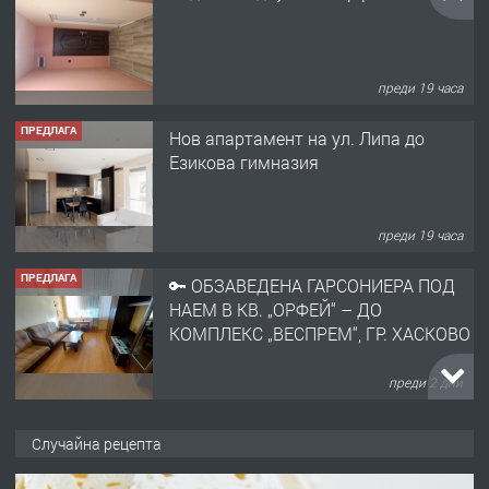
преди 19 часа
ПРЕДЛАГА
Нов апартамент на ул. Липа до
Езикова гимназия
преди 19 часа
ПРЕДЛАГА
🔑 ОБЗАВЕДЕНА ГАРСОНИЕРА ПОД
НАЕМ В КВ. „ОРФЕЙ“ – ДО
КОМПЛЕКС „ВЕСПРЕМ“, ГР. ХАСКОВО
преди 2 дни
ПРЕДЛАГА
НАПЪЛНО ОБЗАВЕДЕН И
ОБОРУДВАН ТРИСТАЕН
АПАРТАМЕНТ В ЦЕНТЪРА НА ГР.
ХАСКОВО
Случайна рецепта
преди 2 дни