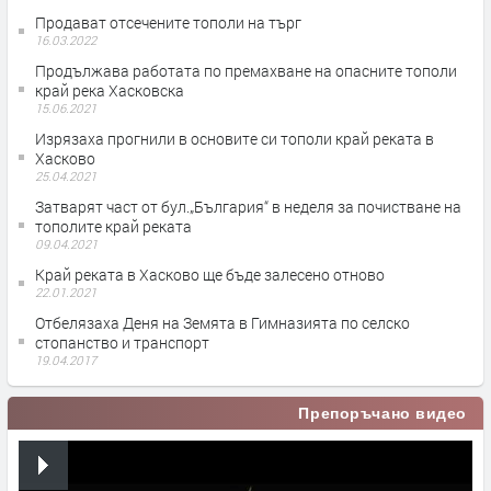
Продават отсечените тополи на търг
16.03.2022
Продължава работата по премахване на опасните тополи
край река Хасковска
15.06.2021
Изрязаха прогнили в основите си тополи край реката в
Хасково
25.04.2021
Затварят част от бул.„България“ в неделя за почистване на
тополите край реката
09.04.2021
Край реката в Хасково ще бъде залесено отново
22.01.2021
Отбелязаха Деня на Земята в Гимназията по селско
стопанство и транспорт
19.04.2017
Препоръчано видео