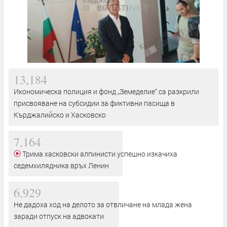
13,184
Икономическа полиция и фонд „Земеделие“ са разкрили
присвояване на субсидии за фиктивни пасища в
Кърджалийско и Хасковско
7,164
Трима хасковски алпинисти успешно изкачиха
седемхилядника връх Ленин
6,929
Не дадоха ход на делото за отвличане на млада жена
заради отпуск на адвокати