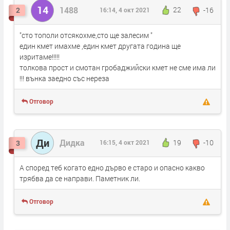
14
1488
22
-16
2
16:14, 4 окт 2021
"сто тополи отсякохме,сто ще залесим "
един кмет имахме ,един кмет другата година ще
изритаме!!!!!
толкова прост и смотан гробаджийски кмет не сме има ли
!!! вънка заедно със нереза
Отговор
Ди
Дидка
19
-10
3
16:15, 4 окт 2021
А според теб когато едно дърво е старо и опасно какво
трябва да се направи. Паметник ли.
Отговор