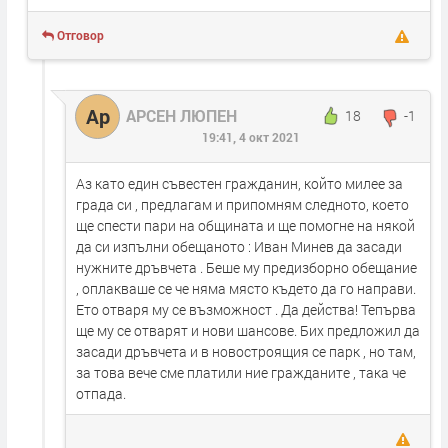
Отговор
Ар
АРСЕН ЛЮПЕН
18
-1
19:41, 4 окт 2021
Аз като един съвестен гражданин, който милее за
града си , предлагам и припомням следното, което
ще спести пари на общината и ще помогне на някой
да си изпълни обещаното : Иван Минев да засади
нужните дръвчета . Беше му предизборно обещание
, оплакваше се че няма място където да го направи.
Ето отваря му се възможност . Да действа! Тепърва
ще му се отварят и нови шансове. Бих предложил да
засади дръвчета и в новостроящия се парк , но там,
за това вече сме платили ние гражданите , така че
отпада.