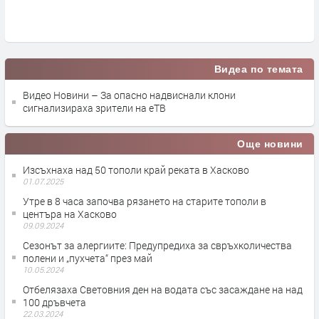
администрация
преди 1 час
Видеа по темата
Видео Новини – За опасно надвиснали клони
сигнализираха зрители на еТВ
Още новини
Изсъхнаха над 50 тополи край реката в Хасково
01.07.2025
Утре в 8 часа започва рязането на старите тополи в
центъра на Хасково
09.09.2024
Сезонът за алергиите: Предупредиха за свръхколичества
полени и „пухчета“ през май
10.05.2024
Отбелязаха Световния ден на водата със засаждане на над
100 дръвчета
22.03.2024