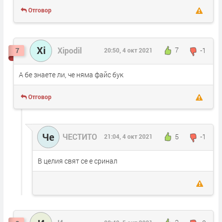
Отговор
Xi
Xipodil
7
-1
7
20:50, 4 окт 2021
А бе знаете ли, че няма файс бук
Отговор
Че
ЧЕСТИТО
5
-1
21:04, 4 окт 2021
В целия свят се е сринал