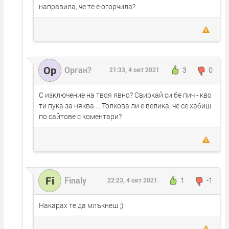
направила, че те е огорчила?
Ор
Орган?
3
0
21:33, 4 окт 2021
С изключение на твоя явно? Свиркай си бе пич - кво
ти пука за няква.... Толкова ли е велика, че се хабиш
по сайтове с коментари?
Fi
Finaly
1
-1
22:23, 4 окт 2021
Накарах те да млъкнеш ;)