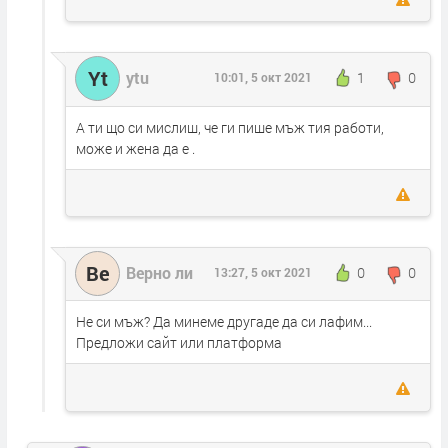
Yt
ytu
1
0
10:01, 5 окт 2021
А ти що си мислиш, че ги пише мъж тия работи,
може и жена да е .
Ве
Верно ли
0
0
13:27, 5 окт 2021
Не си мъж? Да минеме другаде да си лафим...
Предложи сайт или платформа