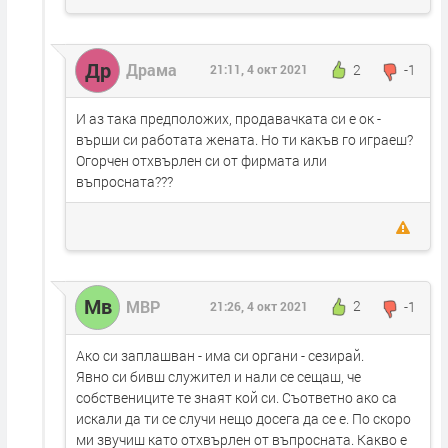
Др
Драма
2
-1
21:11, 4 окт 2021
И аз така предположих, продавачката си е ок -
върши си работата жената. Но ти какъв го играеш?
Огорчен отхвърлен си от фирмата или
въпросната???
Мв
МВР
2
-1
21:26, 4 окт 2021
Ако си заплашван - има си органи - сезирай.
Явно си бивш служител и нали се сещаш, че
собствениците те знаят кой си. Съответно ако са
искали да ти се случи нещо досега да се е. По скоро
ми звучиш като отхвърлен от въпросната. Какво е