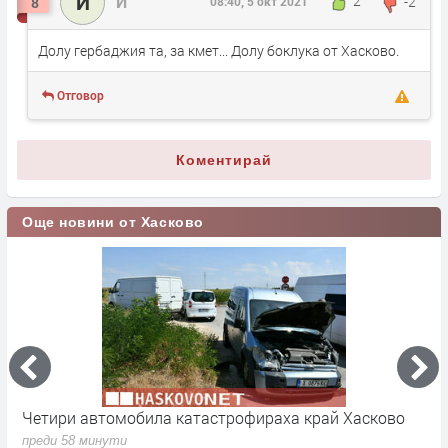
И
И
2
-2
8
08:40, 5 окт 2021
Долу гербаджия та, за кмет... Долу боклука от Хасково.
Отговор
Коментирай
Още новини от Хасково
ха край Хасково
„Наложи се да направя този избор“: Ол
Haskovo.NET за напускането на Облас