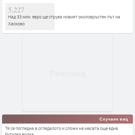
5,227
Над 33 млн. евро ще струва новият околовръстен път на
Хасково
Случаен виц
Тя се погледна в огледалото и сложи на масата още една
бутилка водка.