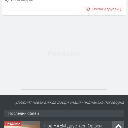
Покажи друг виц
Добрият човек вижда добри знаци - индианска поговорка
ПРЕДЛАГА
Под НАЕМ двустаен Орфей
Последни обяви