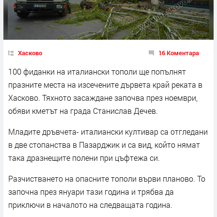
Хасково
16 Коментара
100 фиданки на италиански тополи ще попълнят
празните места на изсечените дървета край реката в
Хасково. Тяхното засаждане започва през ноември,
обяви кметът на града Станислав Дечев.
Младите дръвчета- италиански култивар са отгледани
в две стопанства в Пазарджик и са вид, който нямат
така дразнещите полени при цъфтежа си.
Разчистването на опасните тополи върви планово. То
започна през януари тази година и трябва да
приключи в началото на следващата година.