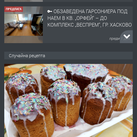
ПРЕДЛАГА
🔑 ОБЗАВЕДЕНА ГАРСОНИЕРА ПОД
НАЕМ В КВ. „ОРФЕЙ“ – ДО
КОМПЛЕКС „ВЕСПРЕМ“, ГР. ХАСКОВО
преди 1 ден
ПРЕДЛАГА
НАПЪЛНО ОБЗАВЕДЕН И
Случайна рецепта
ОБОРУДВАН ТРИСТАЕН
АПАРТАМЕНТ В ЦЕНТЪРА НА ГР.
ХАСКОВО
преди 2 дни
ПРЕДЛАГА
Давам гараж под наем
преди 2 дни
ПРЕДЛАГА
№4120 Магазин/Офис под наем в кв.