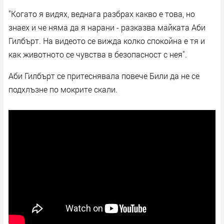
"Когато я видях, веднага разбрах какво е това, но
знаех и че няма да я нарани - разказва майката Аби
Гилбърт. На видеото се вижда колко спокойна е тя и
как животното се чувства в безопасност с нея".
Аби Гилбърт се притеснявала повече Били да не се
подхлъзне по мокрите скали.