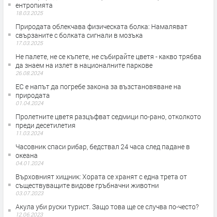
ентропията
18.03.2025
Природата облекчава физическата болка: Намаляват
свързаните с болката сигнали в мозъка
17.03.2025
Не палете, не се къпете, не събирайте цветя - какво трябва
да знаем на излет в националните паркове
26.08.2024
ЕС е напът да погребе закона за възстановяване на
природата
01.04.2024
Пролетните цветя разцъфват седмици по-рано, отколкото
преди десетилетия
11.03.2024
Часовник спаси рибар, бедствал 24 часа след падане в
океана
04.01.2024
Върховният хищник: Хората се хранят с една трета от
съществуващите видове гръбначни животни
03.07.2023
Акула уби руски турист. Защо това ще се случва по-често?
12.06.2023