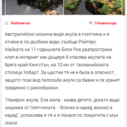
Любопитно
0 Коментара
Австралийско момиче видя акула в плитчина и я
отнесе в по-дълбоки води, съобщи Ройтерс.
Майката на 11-годишната Били Риа разпространи
клип в интернет как дъщеря й спасява акулата на
брега край Кингстън, на 10 км от тасманийската
столица Хобарт. За щастие тя не е била в опасност,
защото този вид пилозъби акули са бавни и се хранят
предимно с ракообразни.
"Намерих акула. Ела мила - казва детето, докато вади
хищника от плитчината. - Всичко е наред, всичко е
наред", успокоява я тя и я понася по покритите с мъх
скали.