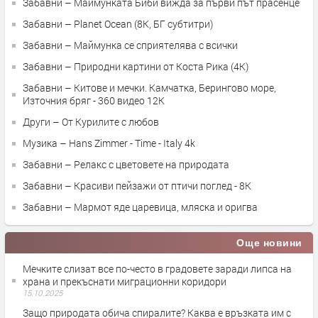
Забавни – Маймунката Биби вижда за първи път прасенце
Забавни – Planet Ocean (8K, БГ субтитри)
Забавни – Маймунка се сприятелява с всички
Забавни – Природни картини от Коста Рика (4K)
Забавни – Китове и мечки. Камчатка, Берингово море,
Източния бряг - 360 видео 12K
Други – От Курилите с любов
Музика – Hans Zimmer - Time - Italy 4k
Забавни – Релакс с цветовете на природата
Забавни – Красиви пейзажи от птичи поглед - 8К
Забавни – Мармот яде царевица, мляска и оригва
Още новини
Мечките слизат все по-често в градовете заради липса на
храна и прекъснати миграционни коридори
15.10.2025
Защо природата обича спиралите? Каква е връзката им с