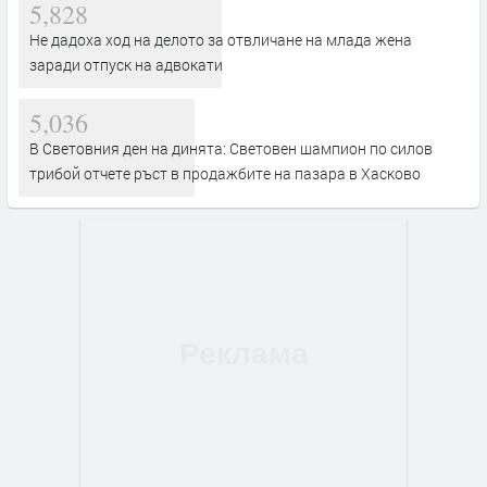
5,828
Не дадоха ход на делото за отвличане на млада жена
заради отпуск на адвокати
5,036
В Световния ден на динята: Световен шампион по силов
трибой отчете ръст в продажбите на пазара в Хасково