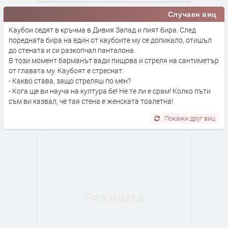
Случаен виц
Каубои седят в кръчма в Дивия Запад и пият бира. След
поредната бира на един от каубоите му се допикало, отишъл
до стената и си разкопчал панталона.
В този момент барманът вади пищова и стреля на сантиметър
от главата му. Каубоят е стреснат:
- Какво става, защо стреляш по мен?
- Кога ще ви науча на култура бе! Не те ли е срам! Колко пъти
съм ви казвал, че тая стена е женската тоалетна!
Покажи друг виц