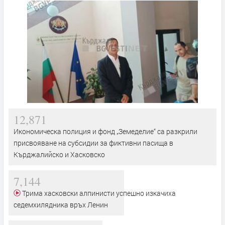
12,871
Икономическа полиция и фонд „Земеделие“ са разкрили
присвояване на субсидии за фиктивни пасища в
Кърджалийско и Хасковско
7,144
Трима хасковски алпинисти успешно изкачиха
седемхилядника връх Ленин