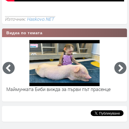
Източник:
Haskovo.NET
Видеа по темата
Маймунката Биби вижда за първи път прасенце
P