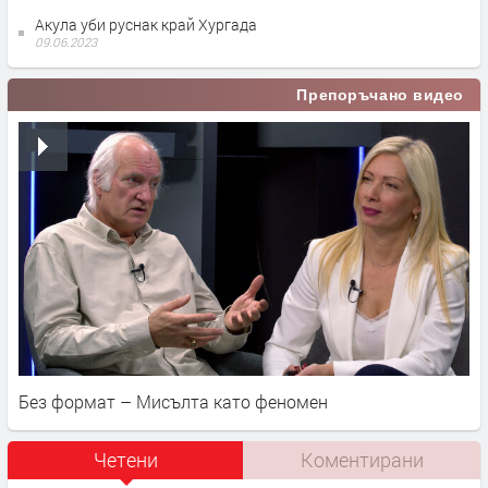
Акула уби руснак край Хургада
09.06.2023
Препоръчано видео
Без формат – Мисълта като феномен
Четени
Коментирани