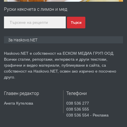
Любен Каравелов, Хасково-близо до
Руски кексчета с лимон и мед
градската градина!
Търси
преди 2 дни
ПРЕДЛАГА
ПРОСТОРЕН ТРИСТАЕН
За Haskovo.NET
АПАРТАМЕНТ В НОВА СГРАДА КВ.
КУБА
Haskovo.NET е собственост на ЕСКОМ МЕДИА ГРУП ООД.
Всички статии, репортажи, интервюта и други текстови,
преди 3 дни
графични и видео материали, публикувани в сайта, са
собственост на Haskovo.NET, освен ако изрично е посочено
ПРЕДЛАГА
Продавам парцел в гр. Хасково кв.
друго.
Хисаря до ток, вода,канализация,
асфалт 0889 537 426
Главен редактор
Телефони
преди 3 дни
Анета Кутелова
038 536 277
038 536 555
ПРЕДЛАГА
СГЛОБЯВАНЕ НА МЕБЕЛИ.
038 536 554 - Реклама