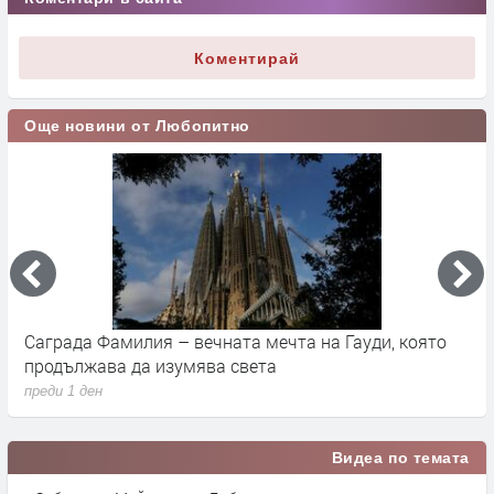
Коментирай
Още новини от Любопитно
Саграда Фамилия – вечната мечта на Гауди, която
К
продължава да изумява света
п
преди 1 ден
п
Видеа по темата