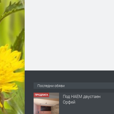
Последни обяви
ПРЕДЛАГА
Под НАЕМ двустаен
Орфей