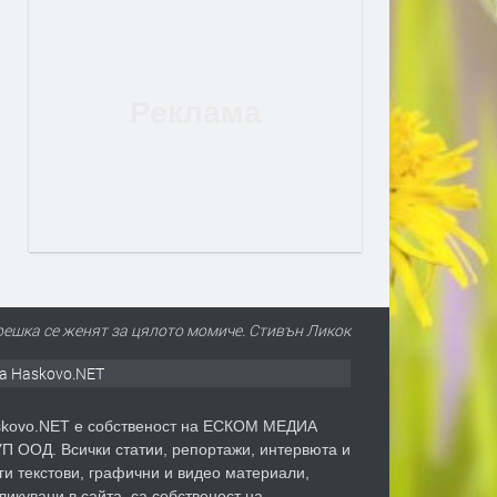
грешка се женят за цялото момиче. Стивън Ликок
а Haskovo.NET
kovo.NET е собственост на ЕСКОМ МЕДИА
П ООД. Всички статии, репортажи, интервюта и
ги текстови, графични и видео материали,
ликувани в сайта, са собственост на