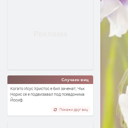
Случаен виц
Когато Исус Христос е бил заченат, Чък
Норис се е подвизавал под псевдонима
Йосиф.
Покажи друг виц