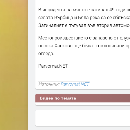
В инцидента на място е загинал 49 годиш
селата Върбица и Бяла река са се сблъск
Загиналият е пътувал във втория автомо
Местопроизшествието е запазено от слу
посока Хасково ще бъдат отклонявани пр
огледа.
Parvomai.NET
Източник:
Parvomai.NET
Видеа по темата