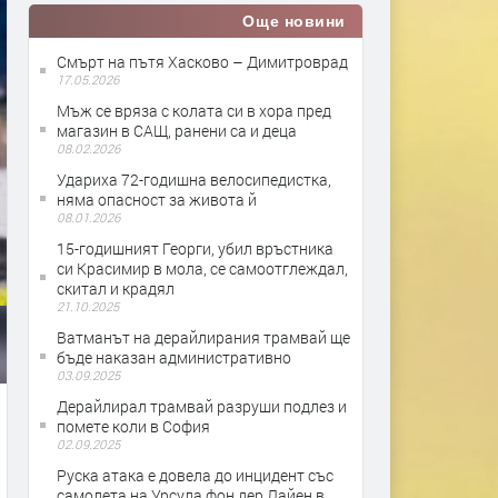
Още новини
Смърт на пътя Хасково – Димитроврад
17.05.2026
Мъж се вряза с колата си в хора пред
магазин в САЩ, ранени са и деца
08.02.2026
Удариха 72-годишна велосипедистка,
няма опасност за живота й
08.01.2026
15-годишният Георги, убил връстника
си Красимир в мола, се самоотглеждал,
скитал и крадял
21.10.2025
Ватманът на дерайлирания трамвай ще
бъде наказан административно
03.09.2025
Дерайлирал трамвай разруши подлез и
помете коли в София
02.09.2025
Руска атака е довела до инцидент със
самолета на Урсула фон дер Лайен в