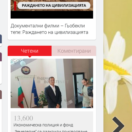
Документални филми – Гьобекли
тепе: Раждането на цивилизацията
Четени
Коментирани
13,600
Икономическа полиция и фонд
„Земеделие“ са разкрили присвояване