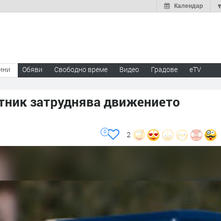
Календар
ини
Обяви
Свободно време
Видео
Градове
eTV
ътник затруднява движението
0
2