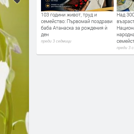
а специализирана
103 години живот, труд и
Над 30
лматини
семейство: Първомай поздрави
възрас
баба Атанаска за рождения ѝ
Национ
ден
народна
семейс
преди 3 седмици
преди 3 