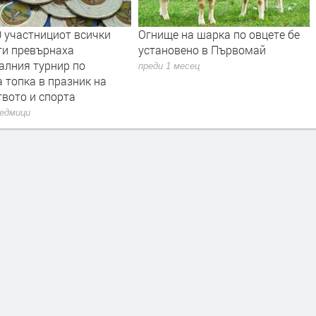
0 участнициот всички
Огнище на шарка по овцете бе
ти превърнаха
установено в Първомай
алния турнир по
преди 1 месец
 топка в празник на
твото и спорта
седмици