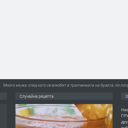
Много мъже, след като се влюбят в трапчинката на бузата, по по
Случайна рецепта
З
Has
ГРУ
дру
пуб