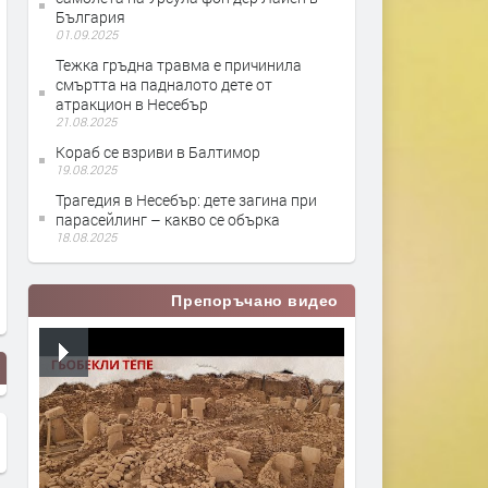
България
01.09.2025
Тежка гръдна травма е причинила
смъртта на падналото дете от
атракцион в Несебър
21.08.2025
Кораб се взриви в Балтимор
19.08.2025
Трагедия в Несебър: дете загина при
парасейлинг – какво се обърка
18.08.2025
Препоръчано видео