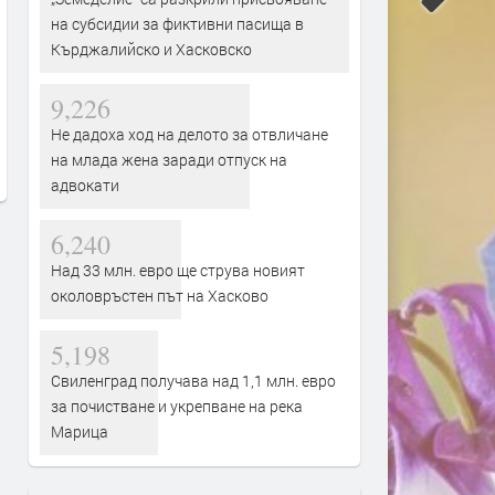
на субсидии за фиктивни пасища в
Кърджалийско и Хасковско
Земетресение край Първомай
Маратонки за бягане в C
високи технологии и удо
преди 2 месеца
за всеки километър
9,226
преди 2 месеца
Не дадоха ход на делото за отвличане
на млада жена заради отпуск на
адвокати
6,240
Над 33 млн. евро ще струва новият
околовръстен път на Хасково
5,198
Свиленград получава над 1,1 млн. евро
за почистване и укрепване на река
Марица