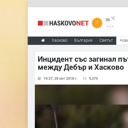
°C
36
Хасково
България
Светът
Нов
Инцидент със загинал п
между Дебър и Хасково
19:27, 28 окт 2018 г.
9,379