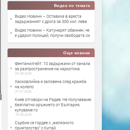
Видеа по темата
Видео Новини – Оставиха в ареста
задържаният с дрога за 300 хил. лева
Видео Новини – Катунарят обвинен, че
е ударил полицай, получи свободата си
Още новини
Фентанилгейт: 10 задържани от канала
за разпространение на наркотика
05.08.2026
Хасковлийка е заловена след кражба
на колело
31.07.2026
Киев отговори на Радев: Не получаваме
безплатно оръжието от България,
купуваме го
10.06.2026
Сърбия се гордее с „желязното
приятелство“ с Китай