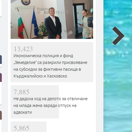
13,423
Икономическа полиция и фонд
„Земеделие“ са разкрили присвояване
на субсидии за фиктивни пасища в
Кърджалийско и Хасковско
7,885
Не дадоха ход на делото за отвличане
на млада жена заради отпуск на
адвокати
5,865