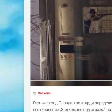
Хасково
Окръжен съд Пловдив потвърди определен
неотклонение „Задържане под стража” по 