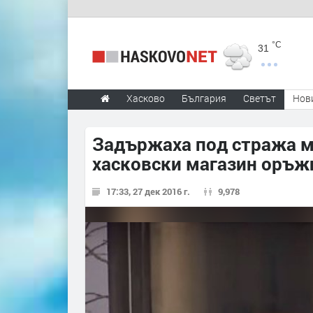
°C
31
Хасково
България
Светът
Нов
Задържаха под стража м
хасковски магазин оръж
17:33, 27 дек 2016 г.
9,978