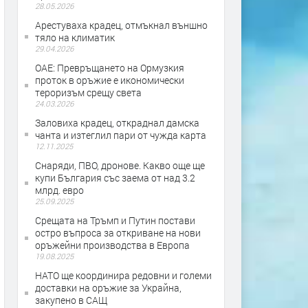
28.05.2026
Арестуваха крадец, отмъкнал външно
тяло на климатик
29.04.2026
OAE: Превръщането на Ормузкия
проток в оръжие е икономически
тероризъм срещу света
24.03.2026
Заловиха крадец, откраднал дамска
чанта и изтеглил пари от чужда карта
12.11.2025
Снаряди, ПВО, дронове. Какво още ще
купи България със заема от над 3.2
млрд. евро
25.09.2025
Срещата на Тръмп и Путин постави
остро въпроса за откриване на нови
оръжейни производства в Европа
19.08.2025
НАТО ще координира редовни и големи
доставки на оръжие за Украйна,
закупено в САЩ