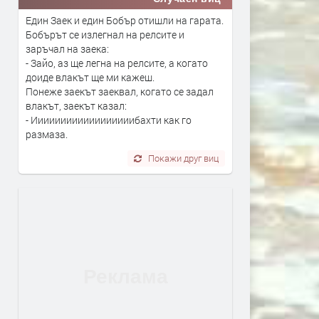
Един Заек и един Бобър отишли на гарата.
Бобърът се излегнал на релсите и
заръчал на заека:
- Зайо, аз ще легна на релсите, а когато
доиде влакът ще ми кажеш.
Понеже заекът заеквал, когато се задал
влакът, заекът казал:
- Иииииииииииииииииибахти как го
размаза.
Покажи друг виц