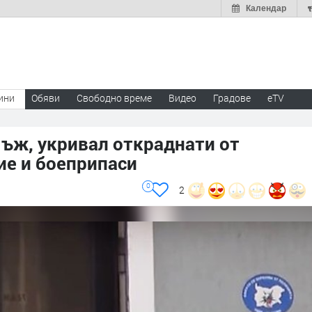
Календар
ини
Обяви
Свободно време
Видео
Градове
eTV
ъж, укривал откраднати от
ие и боеприпаси
0
2