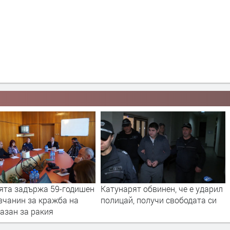
ят обвинен, че е ударил
Как се вдъхва живот на старото
, получи свободата си
оръжие ?