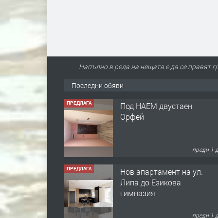
Напълно в реда на нещата е да се правят 
Последни обяви
ПРЕДЛАГА
Нов апартамент на ул.
Липа до Езикова
гимназия
преди 1 
ПРЕДЛАГА
🔑 ОБЗАВЕДЕНА
ГАРСОНИЕРА ПОД
НАЕМ В КВ. „ОРФЕЙ“ –
ДО КОМПЛЕКС
„ВЕСПРЕМ“, ГР.
преди 2 