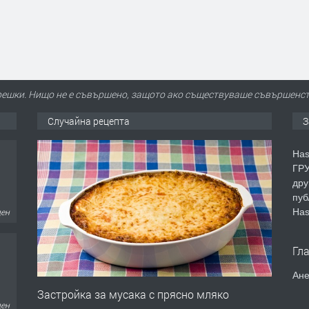
грешки. Нищо не е съвършено, защото ако съществуваше съвършенств
Случайна рецепта
З
Has
ГРУ
дру
пуб
Has
ден
Гл
Ане
Застройка за мусака с прясно мляко
дни