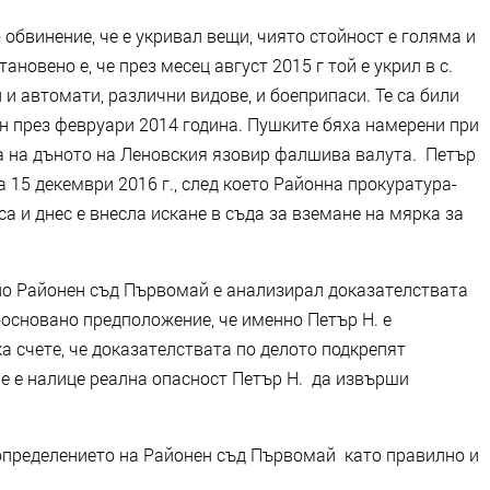
 обвинение, че е укривал вещи, чиято стойност е голяма и
новено е, че през месец август 2015 г той е укрил в с.
 и автомати, различни видове, и боеприпаси. Те са били
н през февруари 2014 година. Пушките бяха намерени при
а на дъното на Леновския язовир фалшива валута. Петър
на 15 декември 2016 г., след което Районна прокуратура-
а и днес е внесла искане в съда за вземане на мярка за
но Районен съд Първомай е анализирал доказателствата
обосновано предположение, че именно Петър Н. е
 счете, че доказателствата по делото подкрепят
е е налице реална опасност Петър Н. да извърши
пределението на Районен съд Първомай като правилно и