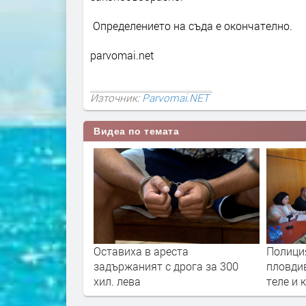
Определението на съда е окончателно.
parvomai.net
Източник:
Parvomai.NET
Видеа по темата
ста
Полицията задържа 59-годишен
Катунар
дрога за 300
пловдивчанин за кражба на
полицай
теле и казан за ракия