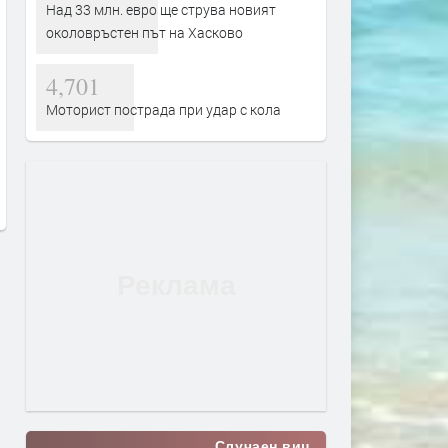
Над 33 млн. евро ще струва новият
околовръстен път на Хасково
4,701
Моторист пострада при удар с кола
Части от „Младежки хълм“,
Обявиха екстремен риск 
„Хисаря“, „Тракийски“ и
пожари в област Хасково
„Македонски“ са без вода
до 11 август
заради авария
преди 4 часа
преди 3 часа
Случаен виц