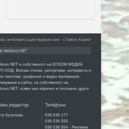
о, не бихме съществували ние. - Стивън Хокинг
а Haskovo.NET
kovo.NET е собственост на ЕСКОМ МЕДИА
П ООД. Всички статии, репортажи, интервюта и
ги текстови, графични и видео материали,
ликувани в сайта, са собственост на
kovo.NET, освен ако изрично е посочено друго.
авен редактор
Телефони
та Кутелова
038 536 277
038 536 555
038 536 554 - Реклама