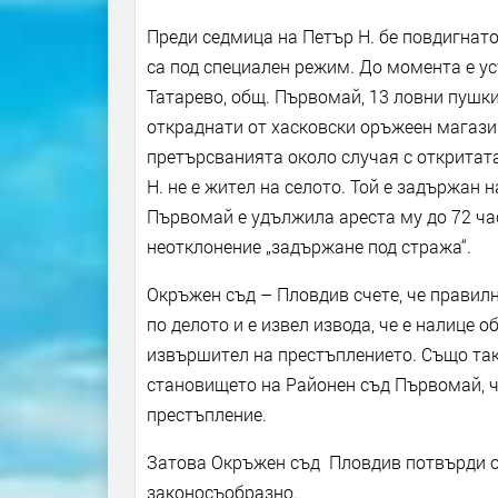
Преди седмица на Петър Н. бе повдигнато
са под специален режим. До момента е уста
Татарево, общ. Първомай, 13 ловни пушки
откраднати от хасковски оръжеен магази
претърсванията около случая с откритат
Н. не е жител на селото. Той е задържан 
Първомай е удължила ареста му до 72 час
неотклонение „задържане под стража“.
Окръжен съд – Пловдив счете, че правил
по делото и е извел извода, че е налице 
извършител на престъплението. Също така
становището на Районен съд Първомай, ч
престъпление.
Затова Окръжен съд Пловдив потвърди о
законосъобразно.