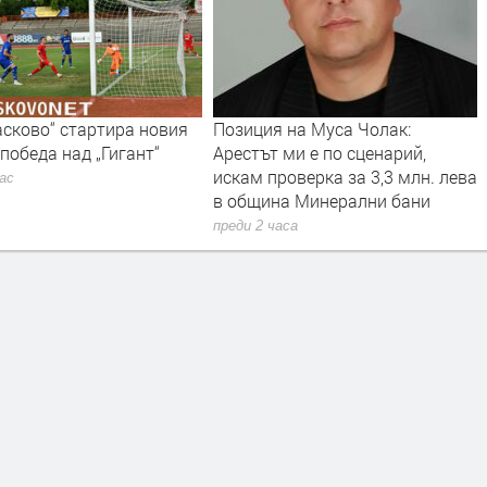
я на Муса Чолак:
РИОСВ – Хасково наложи
 ми е по сценарий,
санкции за 14 420 евро през
роверка за 3,3 млн. лева
юли
на Минерални бани
преди 3 часа
часа