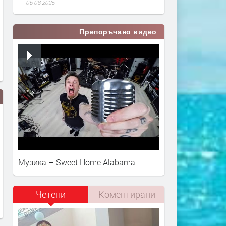
06.08.2025
Препоръчано видео
Музика – Sweet Home Alabama
Оставиха в ареста
Полицията задържа 59-г
Четени
Коментирани
задържаният с дрога за 300
пловдивчанин за кражба
хил. лева
теле и казан за ракия