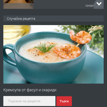
преди 1 ден
ПРЕДЛАГА
НАПЪЛНО ОБЗАВЕДЕН И
Случайна рецепта
ОБОРУДВАН ТРИСТАЕН
АПАРТАМЕНТ В ЦЕНТЪРА НА ГР.
ХАСКОВО
преди 2 дни
ПРЕДЛАГА
Давам гараж под наем
преди 2 дни
ПРЕДЛАГА
№4120 Магазин/Офис под наем в кв.
Любен Каравелов, Хасково-близо до
Кремсупа от фасул и скариди
градската градина!
Търси
преди 2 дни