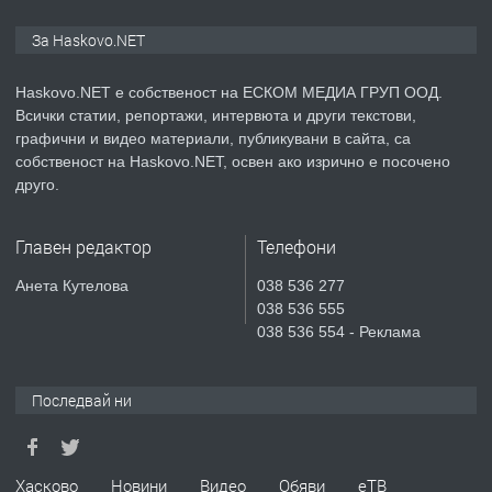
ПРЕДЛАГА
ПРОСТОРЕН ТРИСТАЕН
За Haskovo.NET
АПАРТАМЕНТ В НОВА СГРАДА КВ.
КУБА
Haskovo.NET е собственост на ЕСКОМ МЕДИА ГРУП ООД.
Всички статии, репортажи, интервюта и други текстови,
преди 3 дни
графични и видео материали, публикувани в сайта, са
собственост на Haskovo.NET, освен ако изрично е посочено
ПРЕДЛАГА
Продавам парцел в гр. Хасково кв.
друго.
Хисаря до ток, вода,канализация,
асфалт 0889 537 426
Главен редактор
Телефони
преди 3 дни
Анета Кутелова
038 536 277
038 536 555
ПРЕДЛАГА
СГЛОБЯВАНЕ НА МЕБЕЛИ.
038 536 554 - Реклама
Последвай ни
преди 3 дни
ПРЕДЛАГА
№4119 Едностаен обзаведен
Хасково
Новини
Видео
Обяви
еТВ