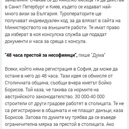
в Санкт Петербург и Киев, където се издават най-
много визи за България. Туроператорите ще
получават индивидуален код, за да влязат в сайта на
Министерството на външните работи. Те имат право
да изберат в коя консулска служба ще подадат
документи и часа за среща с консула.
"48 часа престой за несофиянци",
пише "Дума"
Всеки, който няма регистрация в София, да може да
остане в него до 48 часа. Тази идея се обмисля от
Столичната община, съобщи вчера кметът Бойко
Борисов. Той каза, че такива са нормите на
австрийското законодателство. 30 000-40 000
строители от други градове работят в столицата. Те не
са регистрирани в общината и не плащат данъци, каза
Борисов. Затова по думите му трябва да се въведе
ограничителна мярка за престой в столицата. Ако