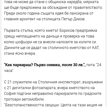
това не може да стане с общинска наредба, мярката
ще бъде предложена за обсъждане от правителството.
Преди около година същата идея бе лансирана от
главния архитект на столицата Петър Диков.
Първата стъпка, която кметът Борисов предприема
срещу неплащането на данъци е проверка на това
колко шофьори не са внесли налозите за колите си.
Данните ще се дадат на столичното кметство от КАТ,
стана ясно вчера.
"Как паркираш? Първо снимка, после 30 лв.",
пита "24
часа"
С 21 служители на Столичния инспекторат, въоръжени
с 21 дигитални фотоапарата, вчера кметството на
София подгони неправилно паркиралите по градските
тротоари автомобили.
"Безстопанствеността свърши. Целта на тази акция не