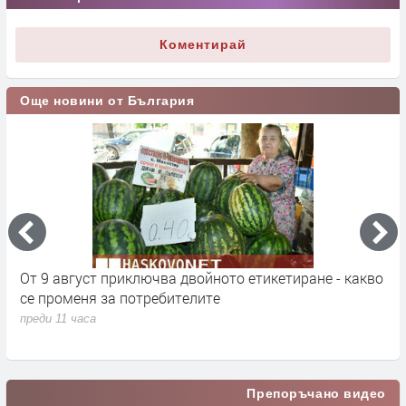
Коментирай
Още новини от България
кт
От 9 август приключва двойното етикетиране - какво
М
се променя за потребителите
к
преди 11 часа
п
Препоръчано видео