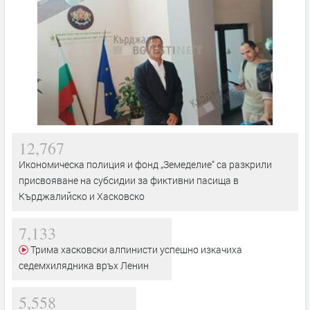
12,767
Икономическа полиция и фонд „Земеделие“ са разкрили
присвояване на субсидии за фиктивни пасища в
Кърджалийско и Хасковско
7,133
Трима хасковски алпинисти успешно изкачиха
седемхилядника връх Ленин
5,558