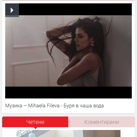
Музика – Mihaela Fileva - Буря в чаша вода
Четени
Коментирани