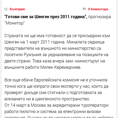
България
0 Коментара
"Готови сме за Шенген през 2011 година",
прогнозира
"Монитор"
Страната ни ще има готовност да се присъедини към
Шенген на 1 март 2011 година. Миналата седмица
представители на външното ни министерство са
посетили Румъния за уеднаквяване на позициите на
двете страни. Това каза вчера зам.-министърът на
външните работи Милен Керемедчиев.
Все още обаче Европейската комисия не е уточнила
точно кога ще изпрати свои експерти у нас, които да
проверят докъде сме стигнали с подготовката за
влизането ни в шенгенското пространство.
От 14 март в Москва за акредитирани туроператори
работи пилотно и система за електронни визови
заявления. Очаква се до няколко месеца тя да действа