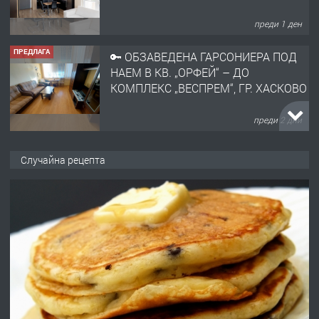
преди 1 ден
ПРЕДЛАГА
🔑 ОБЗАВЕДЕНА ГАРСОНИЕРА ПОД
НАЕМ В КВ. „ОРФЕЙ“ – ДО
КОМПЛЕКС „ВЕСПРЕМ“, ГР. ХАСКОВО
преди 2 дни
ПРЕДЛАГА
НАПЪЛНО ОБЗАВЕДЕН И
Случайна рецепта
ОБОРУДВАН ТРИСТАЕН
АПАРТАМЕНТ В ЦЕНТЪРА НА ГР.
ХАСКОВО
преди 3 дни
ПРЕДЛАГА
Давам гараж под наем
преди 3 дни