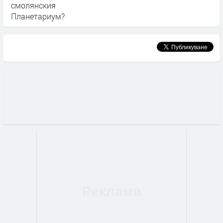
смолянския
Планетариум?