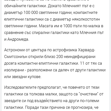
обичайните галактики. Докато Млечният път е с
диаметър 100 000 светлинни години, компактните
елиптични галактики са с диаметър няколкостотин
светлинни години. Масата им е 1000 пъти по-малка в
сравнение със спирални галактики като Млечния път
и Андромеда.
Астрономи от центъра по астрофизика Харвард-
Смитсониън открили близо 200 неиндефицирани
досега компактни елиптични галактики. 11 от тях са
изолирани - разположени са далеч от други галактики
или звездни купове.
Изследователите предполагат, че повечето от тези
галактики са толкова малки, защото са "очистени" от
звездите си под въздействието на други по-големи
галактики. Поради тази причина се прогнозира, че