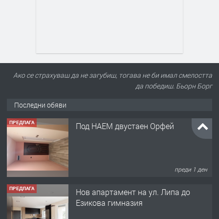
Ако се страхуваш да не загубиш, тогава не би имал смелостта
да победиш. Бьорн Борг
Последни обяви
ПРЕДЛАГА
Под НАЕМ двустаен Орфей
преди 1 ден
ПРЕДЛАГА
Нов апартамент на ул. Липа до
Езикова гимназия