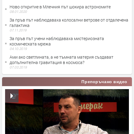
Ново откритие в Млечния път шокира астрономите
08.01.2020
За пръв път наблюдаваха колосални ветрове от отдалечена
галактика
07.11.2019
За пръв път учени наблюдаваха мистериозната
космическата мрежа
04.10.2019
Ами ако светлината, а не тъмната материя създават
допълнителна гравитация в космоса?
07.03.2019
Препоръчано видео