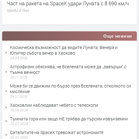
Част на ракета на SpaceX удари Луната с 8 690 км/ч
6
д
преди 2 дни
п
Още новини
Космическа възможност да видите Луната, Венера и
Юпитер събота вечер в Хасково
24.04.2026
Астрофизик обяснява, че Вселената може да „завърши“ с
тъмна вечност
25.11.2025
Може би се движим по-бързо през Вселената, отколкото си
мислехме
24.11.2025
Хасковлии наблюдават небето с телескопи
18.05.2024
Тъмната гора или защо НЕ трябва да търсим извънземни
10.01.2024
Сателитите на SpaceX тревожат астрономите
20.01.2022