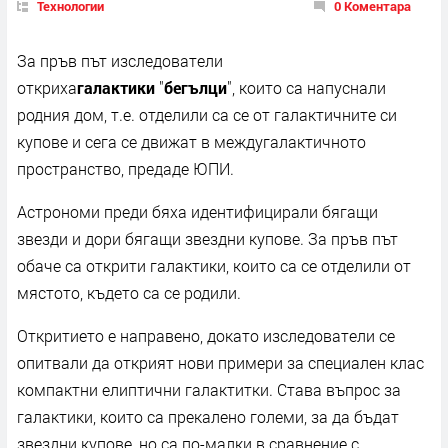
Технологии
0 Коментара
За пръв път изследователи
откриха
галактики
"
бегълци
", които са напуснали
родния дом, т.е. отделили са се от галактичните си
купове и сега се движат в междугалактичното
пространство, предаде ЮПИ.
Астрономи преди бяха идентифицирали бягащи
звезди и дори бягащи звездни купове. За пръв път
обаче са открити галактики, които са се отделили от
мястото, където са се родили.
Откритието е направено, докато изследователи се
опитвали да открият нови примери за специален клас
компактни елиптични галактитки. Става въпрос за
галактики, които са прекалено големи, за да бъдат
звездни купове, но са по-малки в сравнение с