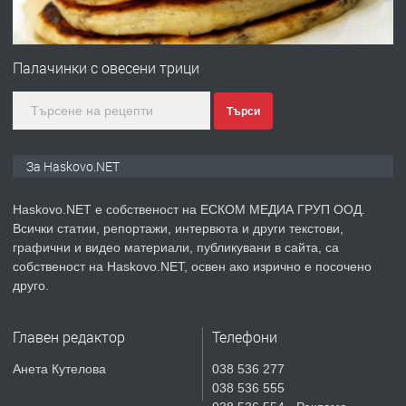
ПРЕДЛАГА
№4120 Магазин/Офис под наем в кв.
Любен Каравелов, Хасково-близо до
Палачинки с овесени трици
градската градина!
Търси
преди 3 дни
ПРЕДЛАГА
ПРОСТОРЕН ТРИСТАЕН
За Haskovo.NET
АПАРТАМЕНТ В НОВА СГРАДА КВ.
КУБА
Haskovo.NET е собственост на ЕСКОМ МЕДИА ГРУП ООД.
Всички статии, репортажи, интервюта и други текстови,
преди 4 дни
графични и видео материали, публикувани в сайта, са
собственост на Haskovo.NET, освен ако изрично е посочено
ПРЕДЛАГА
Продавам парцел в гр. Хасково кв.
друго.
Хисаря до ток, вода,канализация,
асфалт 0889 537 426
Главен редактор
Телефони
преди 4 дни
Анета Кутелова
038 536 277
038 536 555
ПРЕДЛАГА
СГЛОБЯВАНЕ НА МЕБЕЛИ.