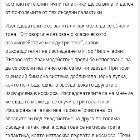
компактните елиптични галактики ще са винаги далеч
от по-големите от тях съседни галактики.
Изследователите се запитали как може да се обясни
това. "Отговорът е свързан с класическото
взаимодействие между три тела", заяви
ръководителят на изследването Игор Чилингарян.
Въпросното взаимодействие преди бе използвано, за
да се обясни наличието на самотни звезди. При този
сценарий бинарна система доближава черна дупка,
която поглъща едната звезда, докато другата е
изхвърлена в космоса. Изследователите са на мнение,
че същото може да се случи с три галактики.
Изолираната галактика първо е "очистена" от
звездите си под въздействие на друга по-голяма
съседна галактика, а след това се намесва трета
галактика, която изтласква първата в космоса. "Тези