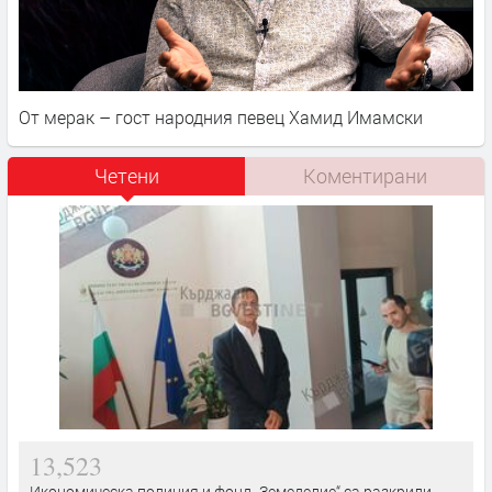
От мерак – гост народния певец Хамид Имамски
Четени
Коментирани
13,523
Икономическа полиция и фонд „Земеделие“ са разкрили