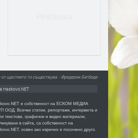
 от щастието то съществува. - Фредерик Бегбеде
а Haskovo.NET
kovo.NET е собственост на ЕСКОМ МЕДИА
П ООД. Всички статии, репортажи, интервюта и
ги текстови, графични и видео материали,
ликувани в сайта, са собственост на
kovo.NET, освен ако изрично е посочено друго.