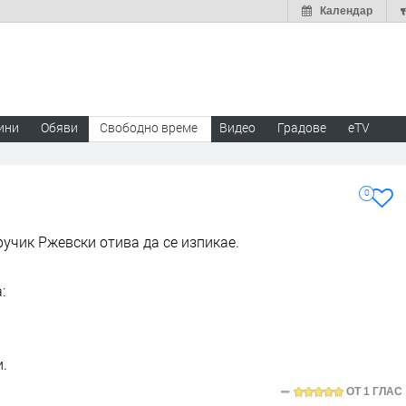
Календар
ини
Обяви
Свободно време
Видео
Градове
eTV
0
ручик Ржевски отива да се изпикае.
:
и.
ОТ
1 ГЛАС