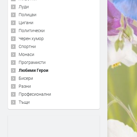
Луди
Полицаи
Цигани
Политически
Черен хумор
Спортни
Монаси
Програмисти
Любими Герои
Бисери
Разни
Професионални
Тъщи