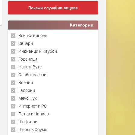
Покажи случайни вицове
Категории
Всички вицове
Овчари
Индианци и Каубои
Годеници
Нане и Вуте
Слаботелесни
Военни
Гадории
Мечо Пух
Интернет и PC
Петка и Чапаев
Шофьори
Шерлок Хоумс