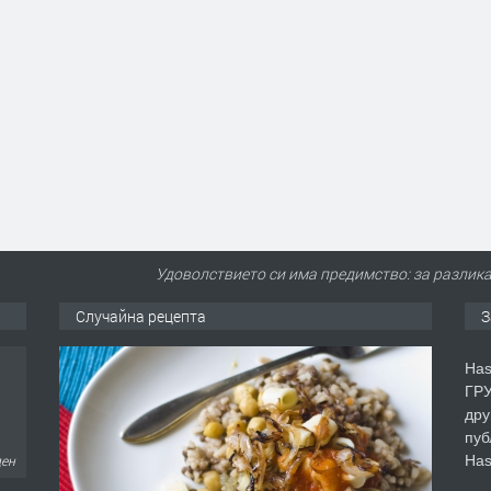
Удоволствието си има предимство: за разлика
Случайна рецепта
З
Has
ГРУ
дру
пуб
Has
ден