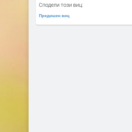
Сподели този виц:
Предишен виц