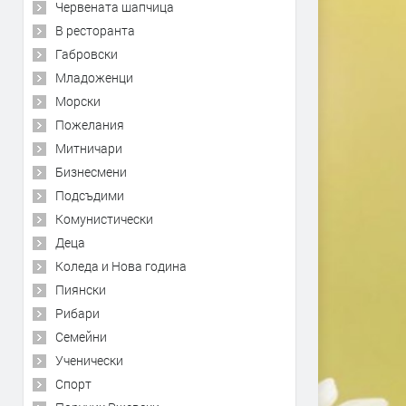
Червената шапчица
В ресторанта
Габровски
Младоженци
Морски
Пожелания
Митничари
Бизнесмени
Подсъдими
Комунистически
Деца
Коледа и Нова година
Пиянски
Рибари
Семейни
Ученически
Спорт