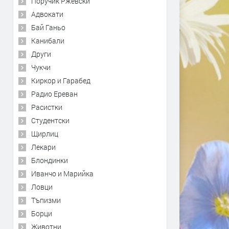
Поручик Ржевски
Адвокати
Бай Ганьо
Канибали
Други
Чукчи
Киркор и Гарабед
Радио Ереван
Расистки
Студентски
Щирлиц
Лекари
Блондинки
Иванчо и Марийка
Ловци
Тъпизми
Борци
Животни