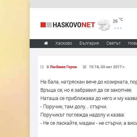
°C
26
Хасково
България
Светът
Нов
В
Любими Герои
15:18, 03 окт 2017 г.
На бала, натряскан вече до козирката, по
Връща се, но е забравил да се закопчее.
Наташа се приближава до него и му казва
- Поручик, там долу... стърчи.
Поручикът поглежда надолу и казва:
- Не се ласкайте, мадам - не стърчи, а вис