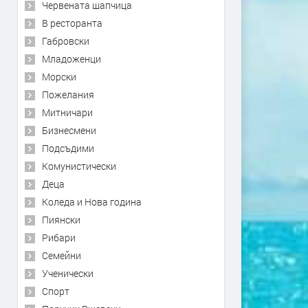
Червената шапчица
В ресторанта
Габровски
Младоженци
Морски
Пожелания
Митничари
Бизнесмени
Подсъдими
Комунистически
Деца
Коледа и Нова година
Пиянски
Рибари
Семейни
Ученически
Спорт