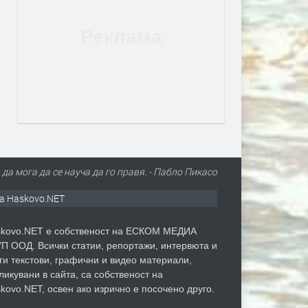
 да мога да се науча да го правя. - Пабло Пикасо
а Haskovo.NET
kovo.NET е собственост на ЕСКОМ МЕДИА
П ООД. Всички статии, репортажи, интервюта и
ги текстови, графични и видео материали,
ликувани в сайта, са собственост на
kovo.NET, освен ако изрично е посочено друго.