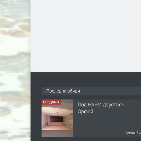
Последни обяви
ПРЕДЛАГА
Под НАЕМ двустаен
Орфей
преди 1 