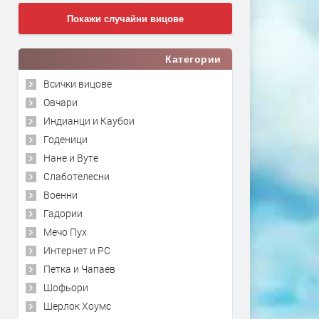
Покажи случайни вицове
Категории
Всички вицове
Овчари
Индианци и Каубои
Годеници
Нане и Вуте
Слаботелесни
Военни
Гадории
Мечо Пух
Интернет и PC
Петка и Чапаев
Шофьори
Шерлок Хоумс