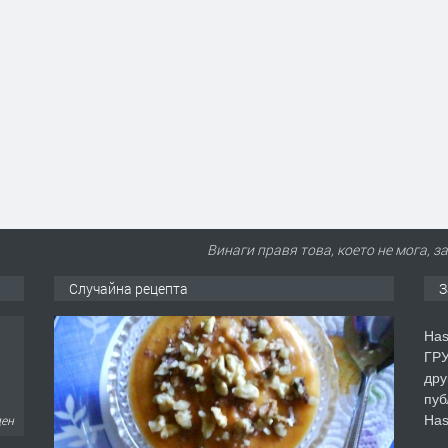
Винаги правя това, което не мога, за
Случайна рецепта
З
Has
ГРУ
дру
пуб
Has
ден