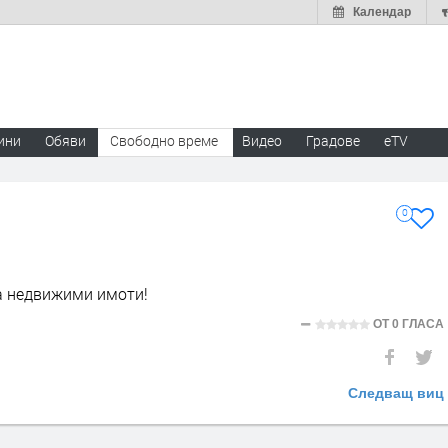
Календар
ини
Обяви
Свободно време
Видео
Градове
eTV
0
са недвижими имоти!
ОТ
0 ГЛАСА
Следващ виц