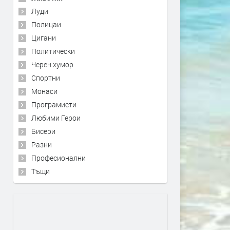
Луди
Полицаи
Цигани
Политически
Черен хумор
Спортни
Монаси
Програмисти
Любими Герои
Бисери
Разни
Професионални
Тъщи