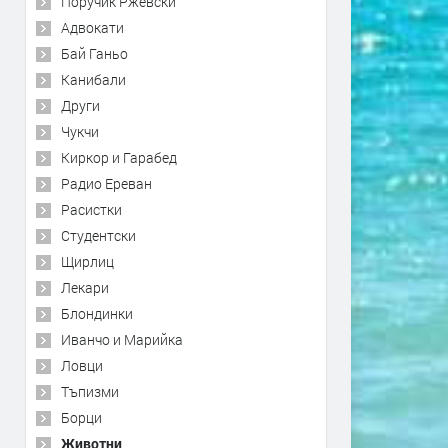
Поручик Ржевски
Адвокати
Бай Ганьо
Канибали
Други
Чукчи
Киркор и Гарабед
Радио Ереван
Расистки
Студентски
Щирлиц
Лекари
Блондинки
Иванчо и Марийка
Ловци
Тъпизми
Борци
Животни