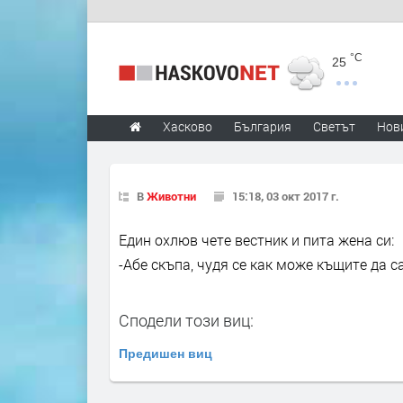
°C
25
Хасково
България
Светът
Нов
В
Животни
15:18, 03 окт 2017 г.
Един охлюв чете вестник и пита жена си:
-Абе скъпа, чудя се как може къщите да 
Сподели този виц:
Предишен виц