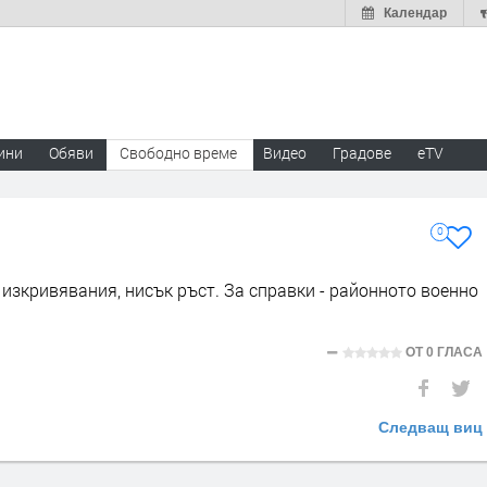
Календар
ини
Обяви
Свободно време
Видео
Градове
eTV
0
изкривявания, нисък ръст. За справки - районното военно
ОТ
0 ГЛАСА
Следващ виц