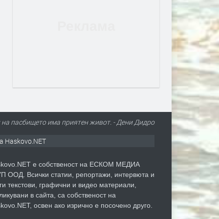
л на пасбището има приятен живот. - Дени Дидро
а Haskovo.NET
kovo.NET е собственост на ЕСКОМ МЕДИА
П ООД. Всички статии, репортажи, интервюта и
ги текстови, графични и видео материали,
ликувани в сайта, са собственост на
kovo.NET, освен ако изрично е посочено друго.