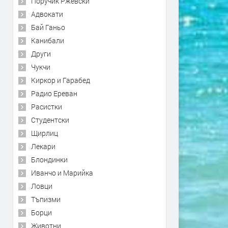
Поручик Ржевски
Адвокати
Бай Ганьо
Канибали
Други
Чукчи
Киркор и Гарабед
Радио Ереван
Расистки
Студентски
Щирлиц
Лекари
Блондинки
Иванчо и Марийка
Ловци
Тъпизми
Борци
Животни