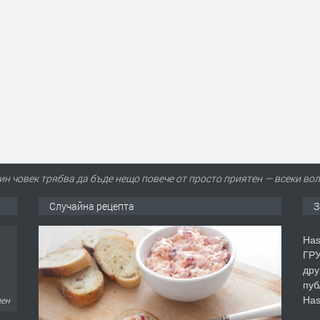
ин човек трябва да бъде нещо повече от просто приятен — всеки во
Случайна рецепта
З
Has
ГРУ
дру
ден
пуб
Has