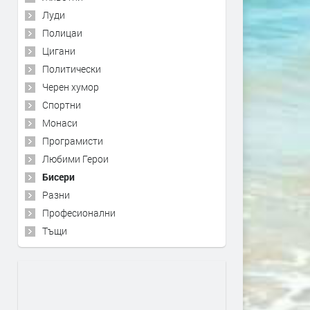
Луди
Полицаи
Цигани
Политически
Черен хумор
Спортни
Монаси
Програмисти
Любими Герои
Бисери
Разни
Професионални
Тъщи