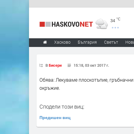
°C
34
Хасково
България
Светът
Нов
В
Бисери
15:18, 03 окт 2017 г.
Обява: Лекуваме плоскотъпие, гръбначни 
окръжие.
Сподели този виц:
Предишен виц