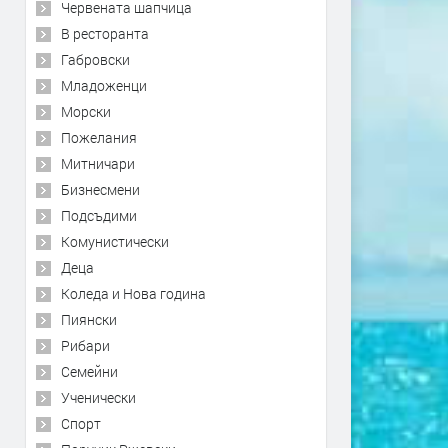
Червената шапчица
В ресторанта
Габровски
Младоженци
Морски
Пожелания
Митничари
Бизнесмени
Подсъдими
Комунистически
Деца
Коледа и Нова година
Пиянски
Рибари
Семейни
Ученически
Спорт