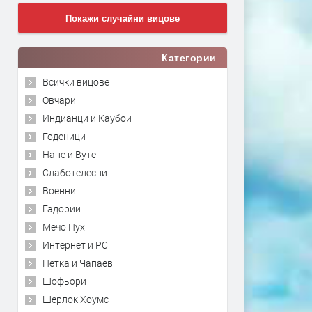
Покажи случайни вицове
Категории
Всички вицове
Овчари
Индианци и Каубои
Годеници
Нане и Вуте
Слаботелесни
Военни
Гадории
Мечо Пух
Интернет и PC
Петка и Чапаев
Шофьори
Шерлок Хоумс