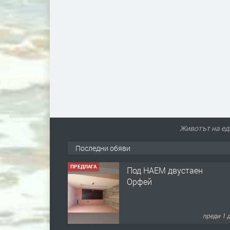
Животът на ед
Последни обяви
ПРЕДЛАГА
Под НАЕМ двустаен
Орфей
преди 1 
ПРЕДЛАГА
Нов апартамент на ул.