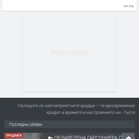
ivo.bg
Глупаците са най-неприятните крадци — те едновременно
крадат и времето и настроението ни - Гьоте
Последни обяви
ПРЕДЛАГА
🔑 ОБЗАВЕДЕНА ГАРСОНИЕРА ПОД