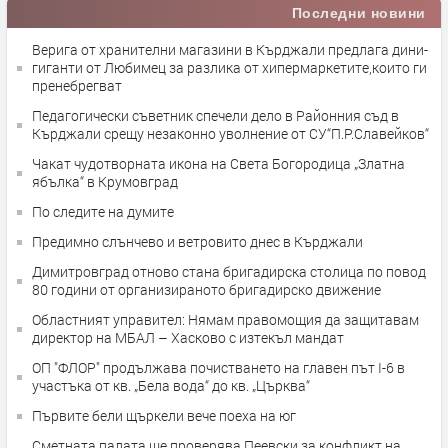
Последни новини
Верига от хранителни магазини в Кърджали предлага дини-
гиганти от Любимец за разлика от хипермаркетите,които ги
пренебрегват
Педагогически съветник спечели дело в Районния съд в
Кърджали срещу незаконно уволнение от СУ“П.Р.Славейков“
Чакат чудотворната икона на Света Богородица „Златна
ябълка“ в Крумовград
По следите на думите
Предимно слънчево и ветровито днес в Кърджали
Димитровград отново стана бригадирска столица по повод
80 години от организираното бригадирско движение
Областният управител: Нямам правомощия да защитавам
директор на МБАЛ – Хасково с изтекъл мандат
ОП "ФЛОР" продължава почистването на главен път I-6 в
участъка от кв. „Бела вода“ до кв. „Църква“
Първите бели щъркели вече поеха на юг
Сметната палата ще провeрява Пеевски за конфликт на