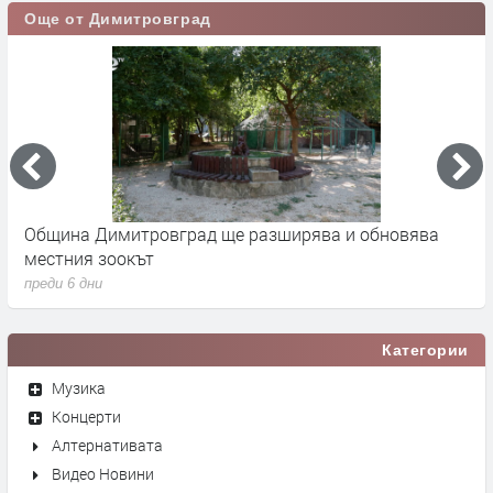
Още от Димитровград
 -
Община Димитровград ще разширява и обновява
Б
местния зоокът
п
преди 6 дни
п
Категории
Музика
Концерти
Алтернативата
Видео Новини