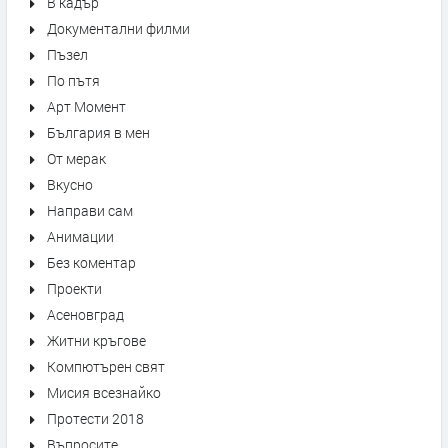
В кадър
Документални филми
Пъзел
По пътя
Арт Момент
България в мен
От мерак
Вкусно
Направи сам
Анимации
Без коментар
Проекти
Асеновград
Житни кръгове
Компютърен свят
Мисия всезнайко
Протести 2018
Въпросите