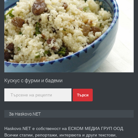
преди 1 ден
ПРЕДЛАГА
ПРОСТОРЕН ТРИСТАЕН
АПАРТАМЕНТ В НОВА СГРАДА КВ.
КУБА
преди 2 дни
ПРЕДЛАГА
Продавам парцел в гр. Хасково кв.
Хисаря до ток, вода,канализация,
Кускус с фурми и бадеми
асфалт 0889 537 426
Търси
преди 2 дни
ПРЕДЛАГА
СГЛОБЯВАНЕ НА МЕБЕЛИ.
За Haskovo.NET
Haskovo.NET е собственост на ЕСКОМ МЕДИА ГРУП ООД.
Всички статии, репортажи, интервюта и други текстови,
преди 2 дни