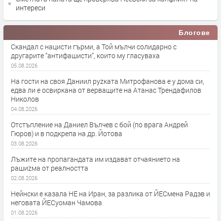
интереси
Блогове
Скандал с нацисти гърми, а Той мълчи солидарно с
другарите “антифашисти”, които му гласуваха
05.08.2026
На гости на своя Даниил руzката Митрофанова е у дома си,
едва ли е освиркана от верващите на Атанас Трендафилов
Николов
04.08.2026
Отстъпление на Даниел Вълчев с бой (по врага Андрей
Гюров) и в подкрепа на др. Йотова
03.08.2026
Лъжите на пропагандата им издават отчаянието на
рашиzма от реалността
02.08.2026
Нейнски е казала НЕ на Иран, за разлика от ЙЕСмена Радэв и
неговата ЙЕСуоман Чамова
01.08.2026