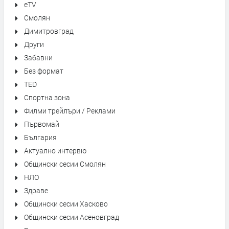
eTV
Смолян
Димитровград
Други
Забавни
Без формат
TED
Спортна зона
Филми трейлъри / Реклами
Първомай
България
Актуално интервю
Общински сесии Смолян
НЛО
Здраве
Общински сесии Хасково
Общински сесии Асеновград