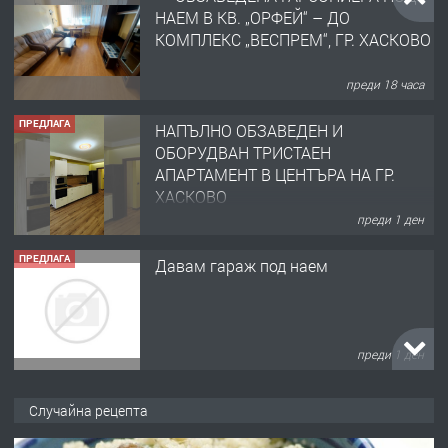
НАЕМ В КВ. „ОРФЕЙ“ – ДО
КОМПЛЕКС „ВЕСПРЕМ“, ГР. ХАСКОВО
преди 18 часа
ПРЕДЛАГА
НАПЪЛНО ОБЗАВЕДЕН И
ОБОРУДВАН ТРИСТАЕН
АПАРТАМЕНТ В ЦЕНТЪРА НА ГР.
ХАСКОВО
преди 1 ден
ПРЕДЛАГА
Давам гараж под наем
преди 1 ден
ПРЕДЛАГА
№4120 Магазин/Офис под наем в кв.
Случайна рецепта
Любен Каравелов, Хасково-близо до
градската градина!