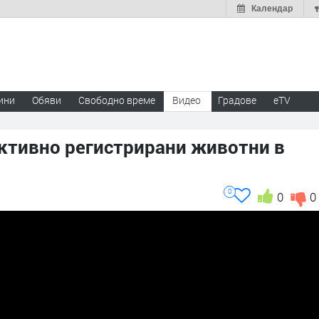
Календар
ини
Обяви
Свободно време
Видео
Градове
eTV
иктивно регистрирани животни в
0
0
0