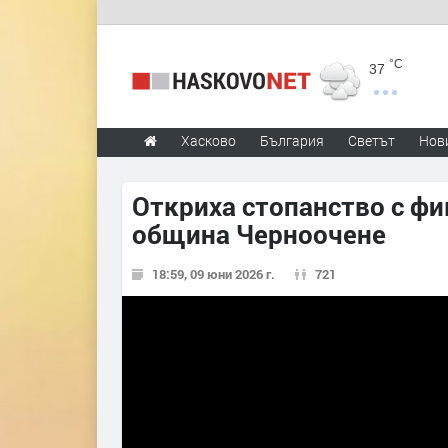
°C
37
Хасково
България
Светът
Нов
Откриха стопанство с ф
община Черноочене
18:59, 09 юни 2026 г.
721