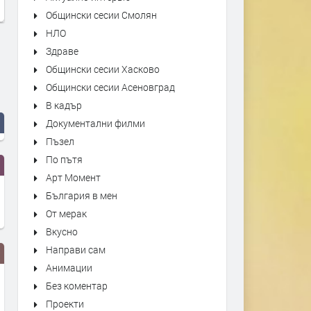
Общински сесии Смолян
НЛО
Здраве
Общински сесии Хасково
Общински сесии Асеновград
В кадър
Документални филми
Пъзел
По пътя
Арт Момент
България в мен
От мерак
Вкусно
Направи сам
Анимации
Без коментар
Проекти