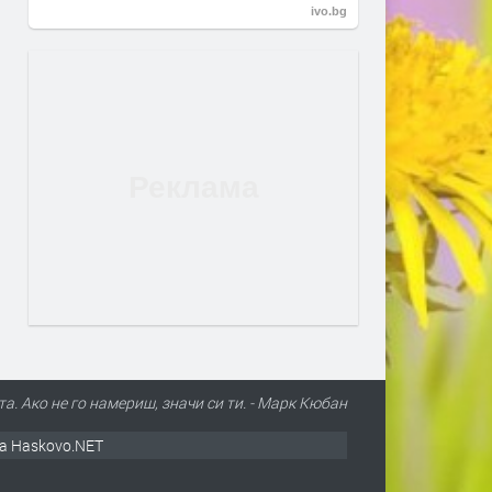
ivo.bg
а. Ако не го намериш, значи си ти. - Марк Кюбан
а Haskovo.NET