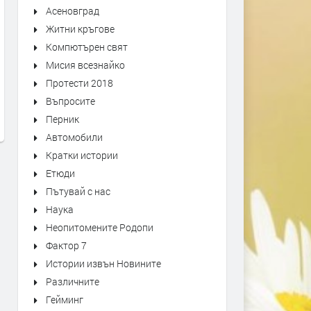
Асеновград
Житни кръгове
Компютърен свят
ски по
Оставиха в ареста тримата
Над 100 деца пр
Мисия всезнайко
т 1892
мъже, обвинени в побой над
„Детска военна 
Протести 2018
ива на
спасител. Роднините им
преди 6 дни
Въпросите
окупираха съда
Перник
преди 6 дни
Автомобили
Кратки истории
Етюди
Пътувай с нас
Наука
Неопитомените Родопи
Фактор 7
Истории извън Новините
Различните
Гейминг