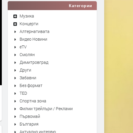
Категории
Музика
Концерти
Алтернативата
Видео Новини
eTV
Смолян
Димитровград
Други
Забавни
Без формат
TED
Спортна зона
Филми трейлъри / Реклами
Първомай
България
Актуално интервю