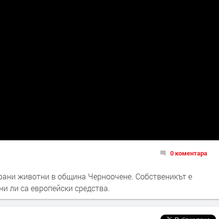
0 коментара
рани животни в община Черноочене. Собственикът е
ни ли са европейски средства.