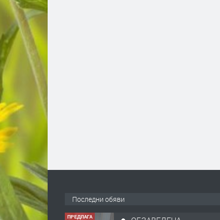
ПРЕДЛАГА
🔑 ОБЗАВЕДЕНА
ГАРСОНИЕРА ПОД
НАЕМ В КВ. „ОРФЕЙ“ –
Последни обяви
ДО КОМПЛЕКС
„ВЕСПРЕМ“, ГР.
преди 1 