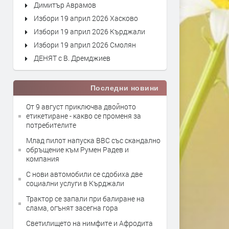
Димитър Аврамов
Избори 19 април 2026 Хасково
Избори 19 април 2026 Кърджали
Избори 19 април 2026 Смолян
ДЕНЯТ с В. Дремджиев
Последни новини
От 9 август приключва двойното
етикетиране - какво се променя за
потребителите
Млад пилот напуска ВВС със скандално
обръщение към Румен Радев и
компания
С нови автомобили се сдобиха две
социални услуги в Кърджали
Трактор се запали при балиране на
слама, огънят засегна гора
Светилището на нимфите и Афродита