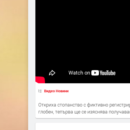
Видео Новини
Откриха стопанство с фиктивно регистри
глобен, тепърва ще се изяснява получава