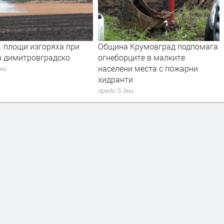
Община Крумовград подпомага
Първо издание на „Запи
огнеборците в малките
българските въстания“ о
населени места с пожарни
г. може да се види в арх
хидранти
Кърджали
преди 5 дни
преди 5 дни