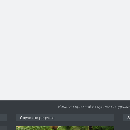
Винаги търси кой е глупакът в сделкат
Случайна рецепта
З
ден