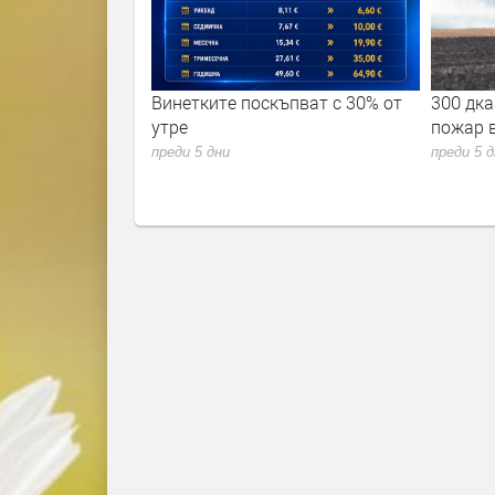
ите поскъпват с 30% от
300 дка. площи изгоряха при
пожар в димитровградско
 дни
преди 5 дни