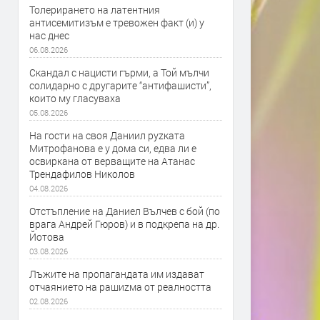
Толерирането на латентния
антисемитизъм е тревожен факт (и) у
нас днес
06.08.2026
Скандал с нацисти гърми, а Той мълчи
солидарно с другарите “антифашисти”,
които му гласуваха
05.08.2026
На гости на своя Даниил руzката
Митрофанова е у дома си, едва ли е
освиркана от верващите на Атанас
Трендафилов Николов
04.08.2026
Отстъпление на Даниел Вълчев с бой (по
врага Андрей Гюров) и в подкрепа на др.
Йотова
03.08.2026
Лъжите на пропагандата им издават
отчаянието на рашиzма от реалността
02.08.2026