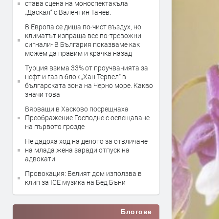
става сцена на моноспектакъла
„Даскал“ с Валентин Танев.
В Европа се диша по-чист въздух, но
климатът изпраща все по-тревожни
сигнали- В България показваме как
можем да правим и крачка назад
Турция взима 33% от проучванията за
нефт и газ в блок „Хан Тервел“ в
българската зона на Черно море. Какво
значи това
Вярващи в Хасково посрещнаха
Преображение Господне с освещаване
на първото грозде
Не дадоха ход на делото за отвличане
на млада жена заради отпуск на
адвокати
Провокация: Белият дом използва в
клип за ICE музика на Бед Бъни
Блогове