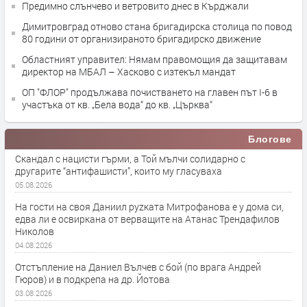
Предимно слънчево и ветровито днес в Кърджали
Димитровград отново стана бригадирска столица по повод
80 години от организираното бригадирско движение
Областният управител: Нямам правомощия да защитавам
директор на МБАЛ – Хасково с изтекъл мандат
ОП "ФЛОР" продължава почистването на главен път I-6 в
участъка от кв. „Бела вода“ до кв. „Църква“
Блогове
Скандал с нацисти гърми, а Той мълчи солидарно с
другарите “антифашисти”, които му гласуваха
05.08.2026
На гости на своя Даниил руzката Митрофанова е у дома си,
едва ли е освиркана от верващите на Атанас Трендафилов
Николов
04.08.2026
Отстъпление на Даниел Вълчев с бой (по врага Андрей
Гюров) и в подкрепа на др. Йотова
03.08.2026