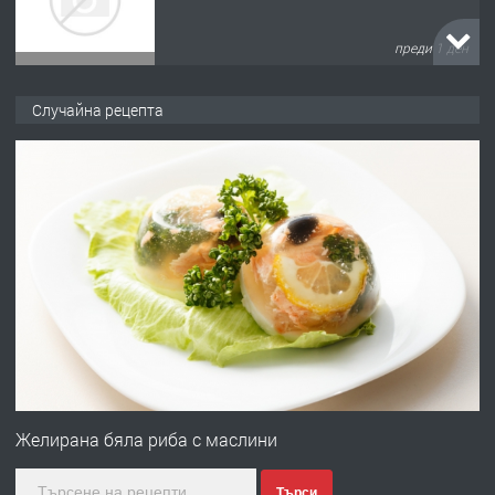
преди 1 ден
ПРЕДЛАГА
№4120 Магазин/Офис под наем в кв.
Случайна рецепта
Любен Каравелов, Хасково-близо до
градската градина!
преди 1 ден
ПРЕДЛАГА
ПРОСТОРЕН ТРИСТАЕН
АПАРТАМЕНТ В НОВА СГРАДА КВ.
КУБА
преди 2 дни
ПРЕДЛАГА
Продавам парцел в гр. Хасково кв.
Хисаря до ток, вода,канализация,
Желирана бяла риба с маслини
асфалт 0889 537 426
Търси