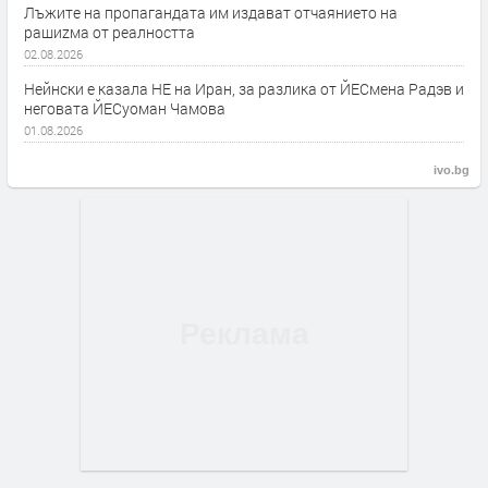
Лъжите на пропагандата им издават отчаянието на
рашиzма от реалността
02.08.2026
Нейнски е казала НЕ на Иран, за разлика от ЙЕСмена Радэв и
неговата ЙЕСуоман Чамова
01.08.2026
ivo.bg