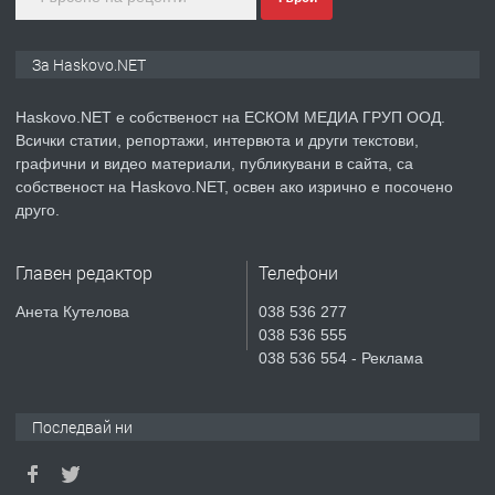
преди 2 дни
ПРЕДЛАГА
СГЛОБЯВАНЕ НА МЕБЕЛИ.
За Haskovo.NET
Haskovo.NET е собственост на ЕСКОМ МЕДИА ГРУП ООД.
Всички статии, репортажи, интервюта и други текстови,
преди 2 дни
графични и видео материали, публикувани в сайта, са
собственост на Haskovo.NET, освен ако изрично е посочено
ПРЕДЛАГА
№4119 Едностаен обзаведен
друго.
апартамент под наем в кв.
Училищни, гр. Хасково.
Главен редактор
Телефони
преди 2 дни
Анета Кутелова
038 536 277
038 536 555
ПРЕДЛАГА
Къртене на бетон! Събаряне на
038 536 554 - Реклама
сгради!
Последвай ни
преди 3 дни
ПРЕДЛАГА