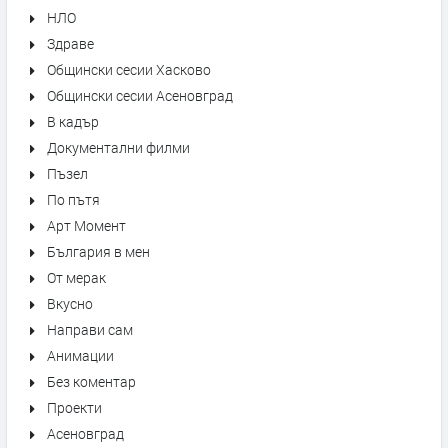
НЛО
Здраве
Общински сесии Хасково
Общински сесии Асеновград
В кадър
Документални филми
Пъзел
По пътя
Арт Момент
България в мен
От мерак
Вкусно
Направи сам
Анимации
Без коментар
Проекти
Асеновград