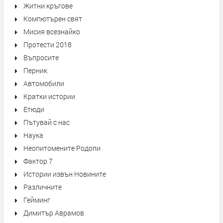
Житни кръгове
Компютърен свят
Мисия всезнайко
Протести 2018
Въпросите
Перник
Автомобили
Кратки истории
Етюди
Пътувай с нас
Наука
Неопитомените Родопи
Фактор 7
Истории извън Новините
Различните
Гейминг
Димитър Аврамов