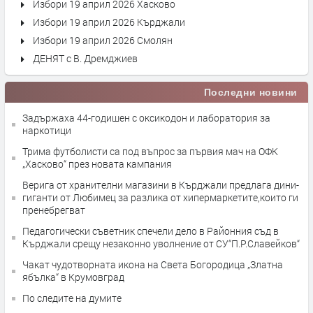
Избори 19 април 2026 Хасково
Избори 19 април 2026 Кърджали
Избори 19 април 2026 Смолян
ДЕНЯТ с В. Дремджиев
Последни новини
Задържаха 44-годишен с оксикодон и лаборатория за
наркотици
Трима футболисти са под въпрос за първия мач на ОФК
„Хасково“ през новата кампания
Верига от хранителни магазини в Кърджали предлага дини-
гиганти от Любимец за разлика от хипермаркетите,които ги
пренебрегват
Педагогически съветник спечели дело в Районния съд в
Кърджали срещу незаконно уволнение от СУ“П.Р.Славейков“
Чакат чудотворната икона на Света Богородица „Златна
ябълка“ в Крумовград
По следите на думите