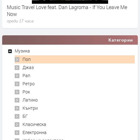
Music Travel Love feat. Dan Lagroma - If You Leave Me
A
Now
п
преди 17 часа
Категории
Музика
Поп
Джаз
Рап
Ретро
Рок
Латино
Кънтри
БГ
Класическа
Електронна