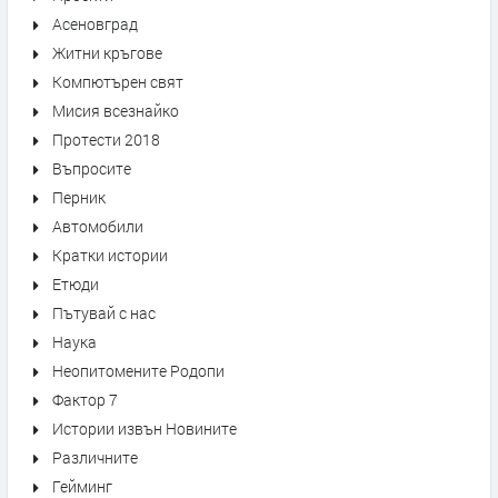
Асеновград
Житни кръгове
Компютърен свят
Мисия всезнайко
Протести 2018
Въпросите
Перник
Автомобили
Кратки истории
Етюди
Пътувай с нас
Наука
Неопитомените Родопи
Фактор 7
Истории извън Новините
Различните
Гейминг