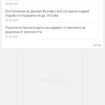
04.08.2026
Отстъпление на Даниел Вълчев с бой (по врага Андрей
Гюров) и в подкрепа на др. Йотова
03.08.2026
Лъжите на пропагандата им издават отчаянието на
рашиzма от реалността
02.08.2026
ivo.bg