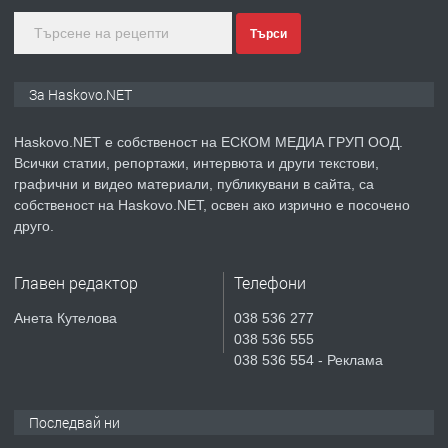
Търси
преди 3 дни
ПРЕДЛАГА
Продавам парцел в гр. Хасково кв.
За Haskovo.NET
Хисаря до ток, вода,канализация,
асфалт 0889 537 426
Haskovo.NET е собственост на ЕСКОМ МЕДИА ГРУП ООД.
Всички статии, репортажи, интервюта и други текстови,
преди 3 дни
графични и видео материали, публикувани в сайта, са
собственост на Haskovo.NET, освен ако изрично е посочено
ПРЕДЛАГА
СГЛОБЯВАНЕ НА МЕБЕЛИ.
друго.
Главен редактор
Телефони
преди 3 дни
Анета Кутелова
038 536 277
038 536 555
ПРЕДЛАГА
№4119 Едностаен обзаведен
038 536 554 - Реклама
апартамент под наем в кв.
Училищни, гр. Хасково.
Последвай ни
преди 3 дни