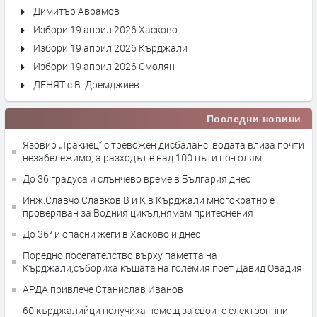
Димитър Аврамов
Избори 19 април 2026 Хасково
Избори 19 април 2026 Кърджали
Избори 19 април 2026 Смолян
ДЕНЯТ с В. Дремджиев
Последни новини
Язовир „Тракиец“ с тревожен дисбаланс: водата влиза почти
незабележимо, а разходът е над 100 пъти по-голям
До 36 градуса и слънчево време в България днес
Инж.Славчо Славков:В и К в Кърджали многократно е
проверяван за Водния цикъл,нямам притеснения
До 36° и опасни жеги в Хасково и днес
Поредно посегателство върху паметта на
Кърджали,събориха къщата на големия поет Давид Овадия
АРДА привлече Станислав Иванов
60 кърджалийци получиха помощ за своите електроннни