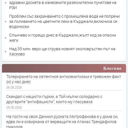
здравни досиета в изнесените разяснителни пунктове на
РЗИ
Проблем със захранването с промишлена вода не попречи
за поливането на цветните лехи в Кърджали,включиха се
водоноски
Слънчево и горещо днес в Кърджали,жълт код за опасни
жеги
Над 33 млн. евро ще струва новият околовръстен път на
Хасково
Блогове
Толерирането на латентния антисемитизъм е тревожен факт
(и) у нас днес
06.08.2026
Скандал с нацисти гърми, а Той мълчи солидарно с
другарите “антифашисти”, които му гласуваха
05.08.2026
На гости на своя Даниил руzката Митрофанова е у дома си,
едва ли е освиркана от верващите на Атанас Трендафилов
Николов