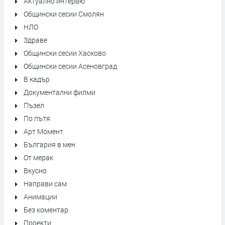
Актуално интервю
Общински сесии Смолян
НЛО
Здраве
Общински сесии Хасково
Общински сесии Асеновград
В кадър
Документални филми
Пъзел
По пътя
Арт Момент
България в мен
От мерак
Вкусно
Направи сам
Анимации
Без коментар
Проекти