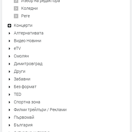
Избор на редактора
Коледни
Реге
Концерти
Алтернативата
Видео Новини
eTV
Смолян
Димитровград
Други
Забавни
Без формат
TED
Спортна зона
Филми трейлъри / Реклами
Първомай
България