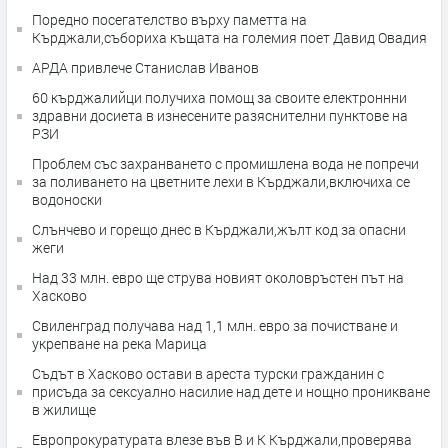
Поредно посегателство върху паметта на
Кърджали,събориха къщата на големия поет Давид Овадия
АРДА привлече Станислав Иванов
60 кърджалийци получиха помощ за своите електроннни
здравни досиета в изнесените разяснителни пунктове на
РЗИ
Проблем със захранването с промишлена вода не попречи
за поливането на цветните лехи в Кърджали,включиха се
водоноски
Слънчево и горещо днес в Кърджали,жълт код за опасни
жеги
Над 33 млн. евро ще струва новият околовръстен път на
Хасково
Свиленград получава над 1,1 млн. евро за почистване и
укрепване на река Марица
Съдът в Хасково остави в ареста турски гражданин с
присъда за сексуално насилие над дете и нощно проникване
в жилище
Европрокуратурата влезе във В и К Кърджали,проверява