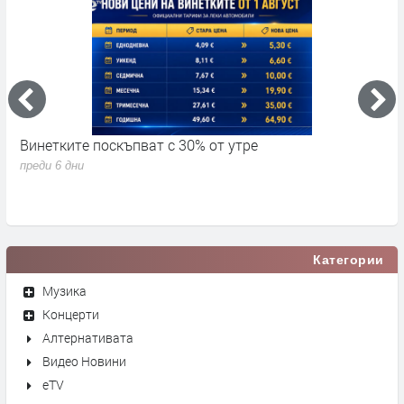
Винетките поскъпват с 30% от утре
3
д
преди 6 дни
п
Категории
Музика
Концерти
Алтернативата
Видео Новини
eTV