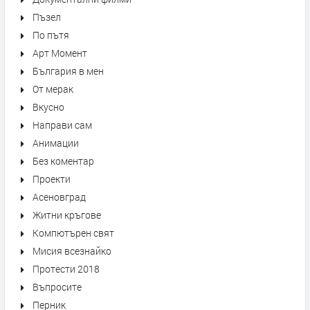
Пъзел
По пътя
Арт Момент
България в мен
От мерак
Вкусно
Направи сам
Анимации
Без коментар
Проекти
Асеновград
Житни кръгове
Компютърен свят
Мисия всезнайко
Протести 2018
Въпросите
Перник