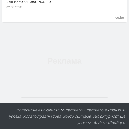
рашиzма от реалността
02.08.2026
ivo.bg
Успехът не е ключът към щастието - щастието е ключ към
успеха. Когато правим това, което обичаме, със сигурност ще
успеем. -Алберт Швайцер