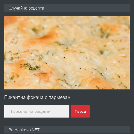
ПРЕДЛАГА
НАПЪЛНО ОБЗАВЕДЕН И
Случайна рецепта
ОБОРУДВАН ТРИСТАЕН
АПАРТАМЕНТ В ЦЕНТЪРА НА ГР.
ХАСКОВО
преди 2 дни
ПРЕДЛАГА
Давам гараж под наем
преди 2 дни
ПРЕДЛАГА
№4120 Магазин/Офис под наем в кв.
Любен Каравелов, Хасково-близо до
Пикантна фокача с пармезан
градската градина!
Търси
преди 2 дни
ПРЕДЛАГА
ПРОСТОРЕН ТРИСТАЕН
За Haskovo.NET
АПАРТАМЕНТ В НОВА СГРАДА КВ.