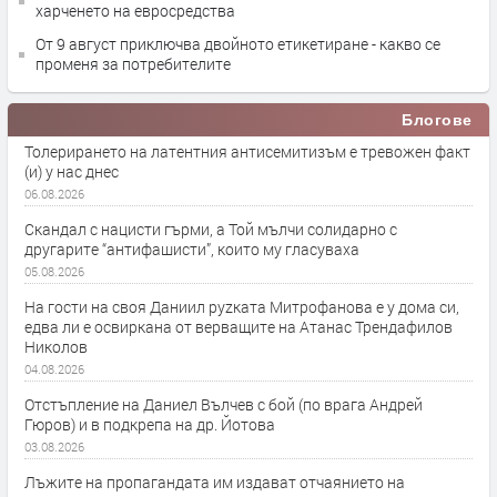
харченето на евросредства
От 9 август приключва двойното етикетиране - какво се
променя за потребителите
Блогове
Толерирането на латентния антисемитизъм е тревожен факт
(и) у нас днес
06.08.2026
Скандал с нацисти гърми, а Той мълчи солидарно с
другарите “антифашисти”, които му гласуваха
05.08.2026
На гости на своя Даниил руzката Митрофанова е у дома си,
едва ли е освиркана от верващите на Атанас Трендафилов
Николов
04.08.2026
Отстъпление на Даниел Вълчев с бой (по врага Андрей
Гюров) и в подкрепа на др. Йотова
03.08.2026
Лъжите на пропагандата им издават отчаянието на