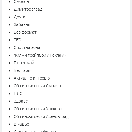
Смолян
Димитровград
Други
Забавни
Без формат
TED
Спортна зона
Филми трейлъри / Реклами
Първомай
България
Актуално интервю
Общински сесии Смолян
НЛО
Здраве
Общински сесии Хасково
Общински сесии Асеновград
В кадър
Документални филми