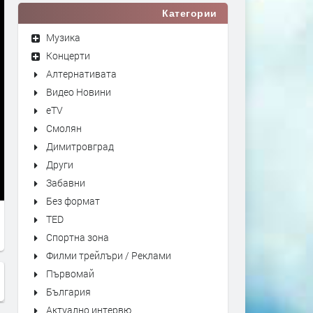
Категории
Музика
Концерти
Алтернативата
Видео Новини
eTV
Смолян
Димитровград
Други
Забавни
Без формат
TED
Спортна зона
Филми трейлъри / Реклами
Първомай
България
Актуално интервю