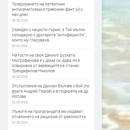
Толерирането на латентния
антисемитизъм е тревожен факт (и) у
нас днес
06.08.2026
Скандал с нацисти гърми, а Той мълчи
солидарно с другарите “антифашисти”,
които му гласуваха
05.08.2026
На гости на своя Даниил руzката
Митрофанова е у дома си, едва ли е
освиркана от верващите на Атанас
Трендафилов Николов
04.08.2026
Отстъпление на Даниел Вълчев с бой (по
врага Андрей Гюров) и в подкрепа на др.
Йотова
03.08.2026
Лъжите на пропагандата им издават
отчаянието на рашиzма от реалността
02.08.2026