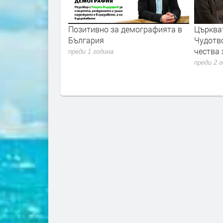
Я ПО-МАЛКО -
Позитивно за демографията в
Църква
" с Марио
България
Чудотво
чества
преди 1 година
преди 2 