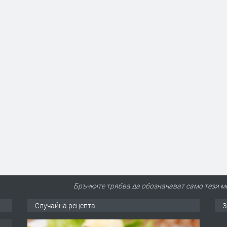
Бръчките трябва да обозначават само тези м
Случайна рецепта
З