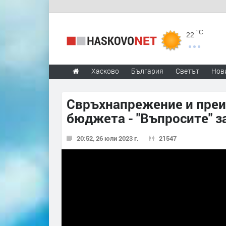
°C
22
Хасково
България
Светът
Нов
Свръхнапрежение и преи
бюджета - "Въпросите" 
20:52, 26 юли 2023 г.
21547