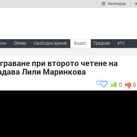
Календар
ини
Обяви
Свободно време
Видео
Градове
eTV
граване при второто четене на
задава Лили Маринкова
0
0
0