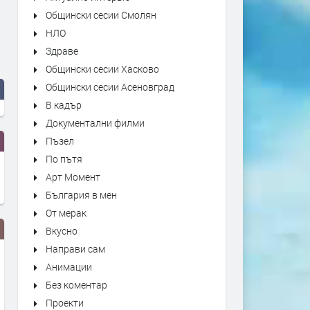
Общински сесии Смолян
НЛО
Здраве
Общински сесии Хасково
Общински сесии Асеновград
В кадър
Документални филми
Пъзел
По пътя
Арт Момент
България в мен
От мерак
Вкусно
Направи сам
Анимации
Без коментар
Проекти