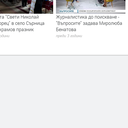
та "Свети Николай
Журналистика до поискване -
рец" в село Сърница
"Въпросите" задава Миролюба
 храмов празник
Бенатова
години
преди 3 години