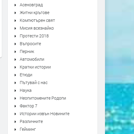
Асеновград
Житни кръгове
Има ли "революция" в
За плановете за съдебна 
Компютърен свят
предложените от ПП-ДБ
конституционна реформа 
Мисия всезнайко
конституционни промени -
"Въпросите" задава Генка
Протести 2018
ВЪПРОСИТЕ задава Светла
Шикерова
Петрова
Въпросите
преди 3 години
Перник
преди 3 години
Автомобили
Кратки истории
Етюди
Пътувай с нас
Наука
Неопитомените Родопи
Фактор 7
Истории извън Новините
Различните
Гейминг