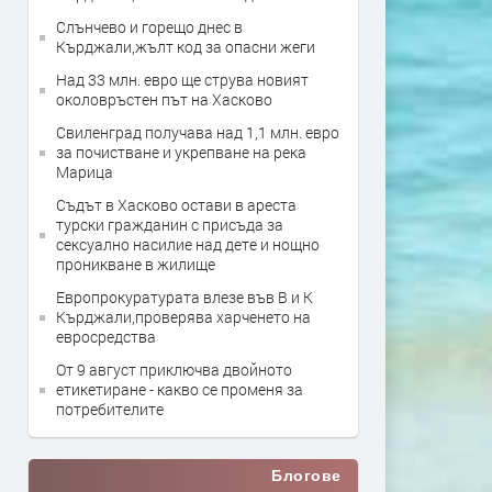
Слънчево и горещо днес в
Кърджали,жълт код за опасни жеги
Над 33 млн. евро ще струва новият
околовръстен път на Хасково
Свиленград получава над 1,1 млн. евро
за почистване и укрепване на река
Марица
Съдът в Хасково остави в ареста
турски гражданин с присъда за
сексуално насилие над дете и нощно
проникване в жилище
Европрокуратурата влезе във В и К
Кърджали,проверява харченето на
евросредства
От 9 август приключва двойното
етикетиране - какво се променя за
потребителите
Блогове