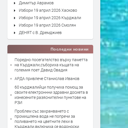
Димитър Аврамов
Избори 19 април 2026 Хасково
Избори 19 април 2026 Кърджали
Избори 19 април 2026 Смолян
ДЕНЯТ с В. Дремджиев
Последни новини
Поредно посегателство върху паметта
на Кърджали,събориха къщата на
големия поет Давид Овадия
АРДА привлече Станислав Иванов
60 кърджалийци получиха помощ за
своите електроннни здравни досиета в
изнесените разяснителни пунктове на
РЗИ
Проблем със захранването с
промишлена вода не попречи за
поливането на цветните лехи в
Кърджали,включиха се водоноски