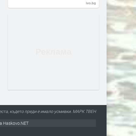
ivo.bg
еста, където преди е имало усмивки. МАРК ТВЕН
а Haskovo.NET