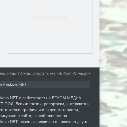
ъбначният би бил достатъчен. - Алберт Айнщайн
а Haskovo.NET
kovo.NET е собственост на ЕСКОМ МЕДИА
П ООД. Всички статии, репортажи, интервюта и
ги текстови, графични и видео материали,
ликувани в сайта, са собственост на
kovo.NET, освен ако изрично е посочено друго.