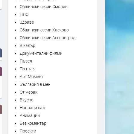
Общински сесии Смолян
НЛО
Здраве
Общински сесии Хасково
Общински сесии Асеновград
В кадър
Документални филми
Пъзел
По пътя
Арт Момент
България в мен
От мерак
Вкусно
Направи сам
Анимации
Без коментар
Проекти