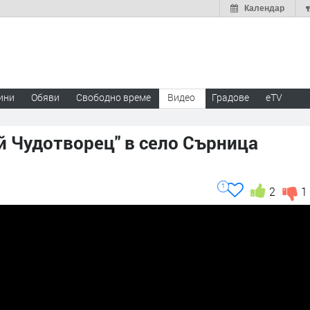
Календар
ини
Обяви
Свободно време
Видео
Градове
eTV
й Чудотворец" в село Сърница
1
2
1