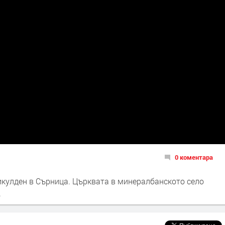
0 коментара
Никулден в Сърница. Църквата в минералбанското село
.