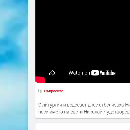
Въпросите
С литургия и водосвет днес отбелязаха 
носи името на свети Николай Чудотворец