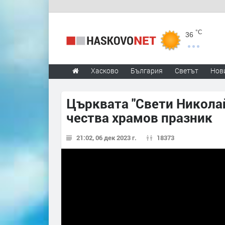
°C
36
Хасково
България
Светът
Нов
Църквата "Свети Никола
чества храмов празник
21:02, 06 дек 2023 г.
18373