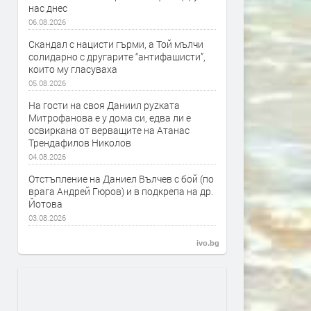
нас днес
06.08.2026
Скандал с нацисти гърми, а Той мълчи
солидарно с другарите “антифашисти”,
които му гласуваха
05.08.2026
На гости на своя Даниил руzката
Митрофанова е у дома си, едва ли е
освиркана от верващите на Атанас
Трендафилов Николов
04.08.2026
Отстъпление на Даниел Вълчев с бой (по
врага Андрей Гюров) и в подкрепа на др.
Йотова
03.08.2026
ivo.bg