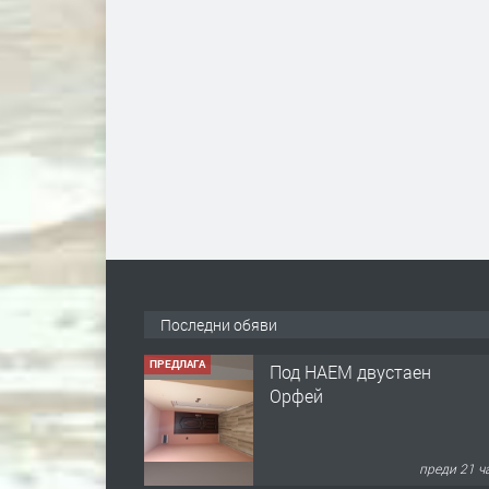
Последни обяви
ПРЕДЛАГА
Под НАЕМ двустаен
Орфей
преди 21 ч