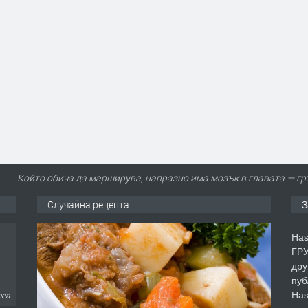
Който обича да марширува, напразно има мозък в главата — гр
Случайна рецепта
З
Has
ГРУ
дру
пуб
Has
аса