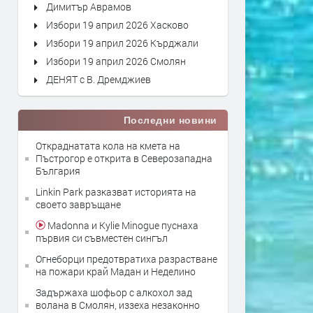
Димитър Аврамов
Избори 19 април 2026 Хасково
Избори 19 април 2026 Кърджали
Избори 19 април 2026 Смолян
ДЕНЯТ с В. Дремджиев
Последни новини
Откраднатата кола на кмета на
Пъстрогор е открита в Северозападна
България
Linkin Park разказват историята на
своето завръщане
Madonna и Kylie Minogue пуснаха
първия си съвместен сингъл
Огнеборци предотвратиха разрастване
на пожари край Мадан и Неделино
Задържаха шофьор с алкохол зад
волана в Смолян, иззеха незаконно