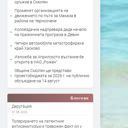
оръжие в Смилян
Променят организацията на
движението по пътя за Маказа в
района на Черноочене
Колоездачна надпревара даде начало
на празничната програма в Девин
Четири автомобила катастрофираха
край Хасково
Изложба за Априлското въстание бе
открита в НАО „Рожен“
Община Смолян ще представи
проектобюджета за 2026 г. на публично
обсъждане на 14 август
Блогове
Деругация
07.08.2026
Толерирането на латентния
антисемитизъм е тревожен факт (и) у