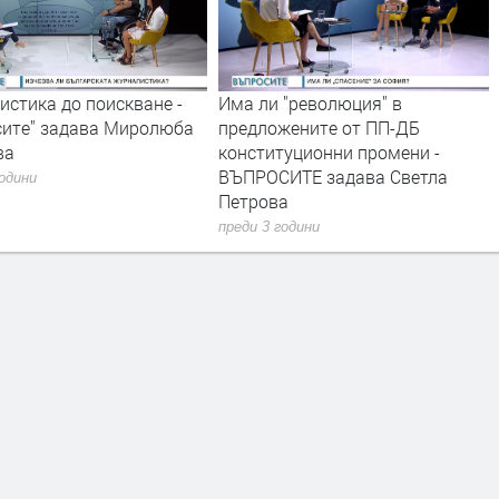
стика до поискване -
Има ли "революция" в
сите" задава Миролюба
предложените от ПП-ДБ
ва
конституционни промени -
ВЪПРОСИТЕ задава Светла
години
Петрова
преди 3 години