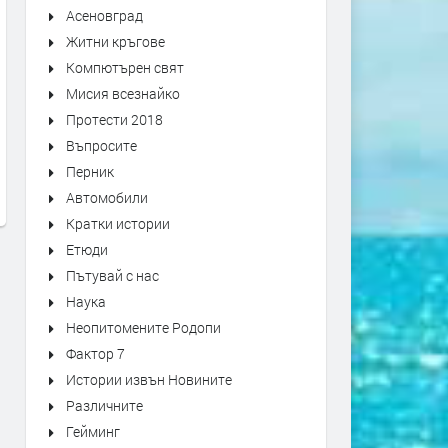
Асеновград
Житни кръгове
Компютърен свят
Свръхнапрежение и
За плановете за съдебна 
Мисия всезнайко
преиграване при второто
конституционна реформа 
Протести 2018
четене на бюджета -
"Въпросите" задава Генка
Въпросите
"Въпросите" задава Лили
Шикерова
Перник
Маринкова
преди 3 години
Автомобили
преди 3 години
Кратки истории
Етюди
Пътувай с нас
Наука
Неопитомените Родопи
Фактор 7
Истории извън Новините
Различните
Гейминг