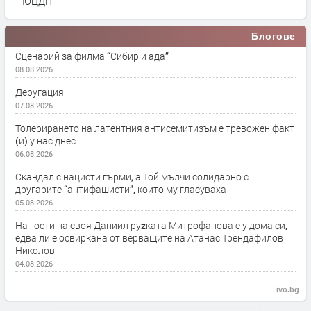
ЮЦДП
Блогове
Сценарий за филма “Сибир и ада”
08.08.2026
Деругация
07.08.2026
Толерирането на латентния антисемитизъм е тревожен факт
(и) у нас днес
06.08.2026
Скандал с нацисти гърми, а Той мълчи солидарно с
другарите “антифашисти”, които му гласуваха
05.08.2026
На гости на своя Даниил руzката Митрофанова е у дома си,
едва ли е освиркана от верващите на Атанас Трендафилов
Николов
04.08.2026
ivo.bg