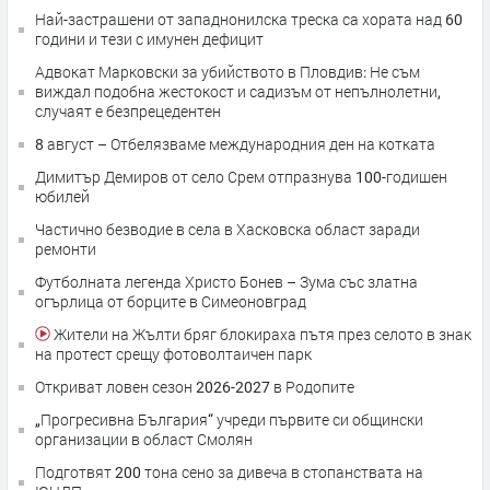
Най-застрашени от западнонилска треска са хората над 60
години и тези с имунен дефицит
Адвокат Марковски за убийството в Пловдив: Не съм
виждал подобна жестокост и садизъм от непълнолетни,
случаят е безпрецедентен
8 август – Отбелязваме международния ден на котката
Димитър Демиров от село Срем отпразнува 100-годишен
юбилей
Частично безводие в села в Хасковска област заради
ремонти
Футболната легенда Христо Бонев – Зума със златна
огърлица от борците в Симеоновград
Жители на Жълти бряг блокираха пътя през селото в знак
на протест срещу фотоволтаичен парк
Откриват ловен сезон 2026-2027 в Родопите
„Прогресивна България“ учреди първите си общински
организации в област Смолян
Подготвят 200 тона сено за дивеча в стопанствата на