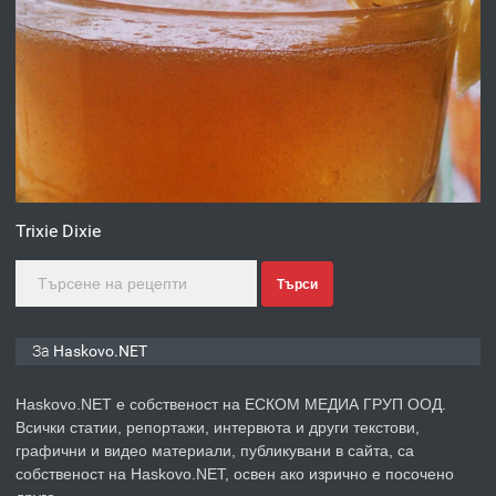
ПРЕДЛАГА
№4120 Магазин/Офис под наем в
кв. Любен Каравелов, Хасково-близо
до градската градина!
преди 4 дни
ПРЕДЛАГА
ПРОСТОРЕН ТРИСТАЕН
АПАРТАМЕНТ В НОВА СГРАДА КВ.
Trixie Dixie
КУБА
Търси
преди 4 дни
ПРЕДЛАГА
Продавам парцел в гр. Хасково кв.
За Haskovo.NET
Хисаря до ток, вода,канализация,
асфалт 0889 537 426
Haskovo.NET е собственост на ЕСКОМ МЕДИА ГРУП ООД.
Всички статии, репортажи, интервюта и други текстови,
преди 4 дни
графични и видео материали, публикувани в сайта, са
собственост на Haskovo.NET, освен ако изрично е посочено
ПРЕДЛАГА
СГЛОБЯВАНЕ НА МЕБЕЛИ.