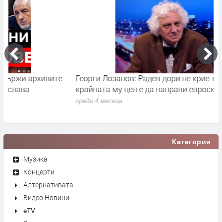
Георги Лозанов: Радев дори не крие това, че
В
крайната му цел е да направи евроскептичен завой.
п
преди 4 месеца
Категории
Музика
Концерти
Алтернативата
Видео Новини
eTV