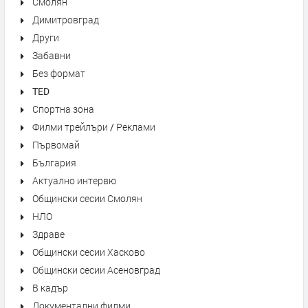
Смолян
Димитровград
Други
Забавни
Без формат
TED
Спортна зона
Филми трейлъри / Реклами
Първомай
България
Актуално интервю
Общински сесии Смолян
НЛО
Здраве
Общински сесии Хасково
Общински сесии Асеновград
В кадър
Документални филми