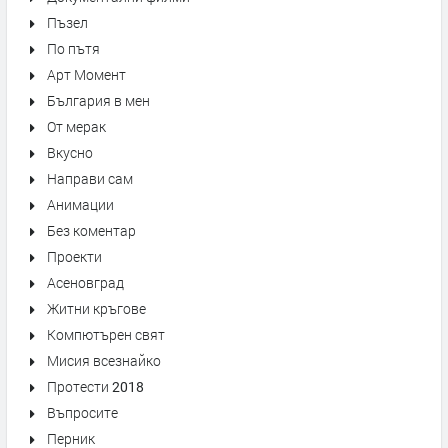
Пъзел
По пътя
Арт Момент
България в мен
От мерак
Вкусно
Направи сам
Анимации
Без коментар
Проекти
Асеновград
Житни кръгове
Компютърен свят
Мисия всезнайко
Протести 2018
Въпросите
Перник