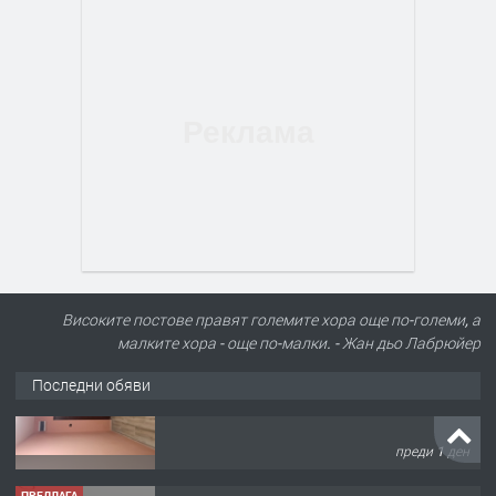
Високите постове правят големите хора още по-големи, а
малките хора - още по-малки. - Жан дьо Лабрюйер
Последни обяви
ПРЕДЛАГА
Нов апартамент на ул. Липа до
Езикова гимназия