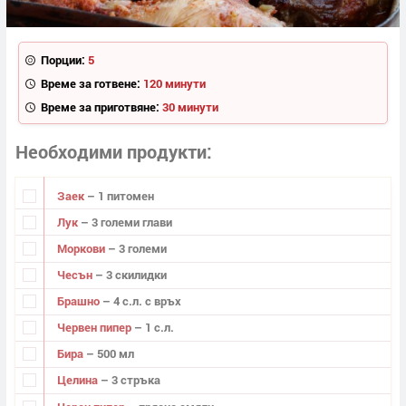
Порции:
5
Време за готвене:
120 минути
Време за приготвяне:
30 минути
Необходими продукти
Заек
– 1 питомен
Лук
– 3 големи глави
Моркови
– 3 големи
Чесън
– 3 скилидки
Брашно
– 4 с.л. с връх
Червен пипер
– 1 с.л.
Бира
– 500 мл
Целина
– 3 стръка