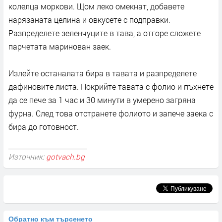
колелца моркови. Щом леко омекнат, добавете
нарязаната целина и овкусете с подправки.
Разпределете зеленчуците в тава, а отгоре сложете
парчетата маринован заек.
Излейте останалата бира в тавата и разпределете
дафиновите листа. Покрийте тавата с фолио и пъхнете
да се пече за 1 час и 30 минути в умерено загряна
фурна. След това отстранете фолиото и запече заека с
бира до готовност.
Източник:
gotvach.bg
Обратно към търсенето