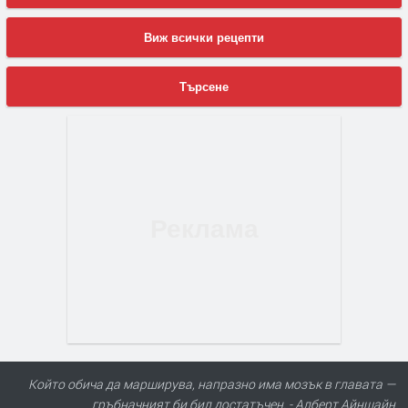
Виж всички рецепти
Търсене
Който обича да марширува, напразно има мозък в главата —
гръбначният би бил достатъчен. - Алберт Айнщайн