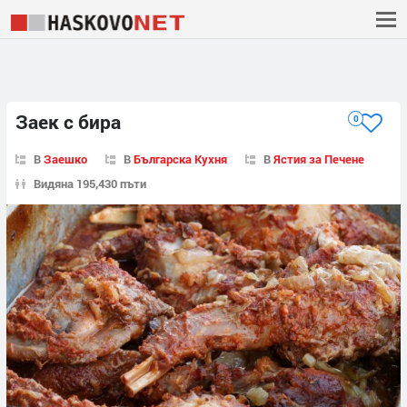
Заек с бира
0
В
Заешко
В
Българска Кухня
В
Ястия за Печене
Видяна 195,430 пъти