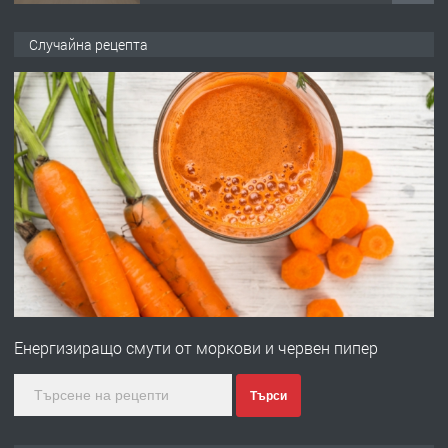
ПРЕДЛАГА
НАПЪЛНО ОБЗАВЕДЕН И
Случайна рецепта
ОБОРУДВАН ТРИСТАЕН
АПАРТАМЕНТ В ЦЕНТЪРА НА ГР.
ХАСКОВО
преди 5 дни
ПРЕДЛАГА
Давам гараж под наем
преди 5 дни
ПРЕДЛАГА
№4120 Магазин/Офис под наем в кв.
Любен Каравелов, Хасково-близо до
Енергизиращо смути от моркови и червен пипер
градската градина!
преди 5 дни
Търси
ПРЕДЛАГА
ПРОСТОРЕН ТРИСТАЕН