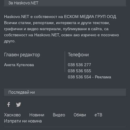
За Haskovo.NET
АПАРТАМЕНТ В НОВА СГРАДА КВ.
КУБА
Haskovo.NET е собственост на ЕСКОМ МЕДИА ГРУП ООД.
Всички статии, репортажи, интервюта и други текстови,
преди 5 дни
графични и видео материали, публикувани в сайта, са
собственост на Haskovo.NET, освен ако изрично е посочено
ПРЕДЛАГА
Продавам парцел в гр. Хасково кв.
друго.
Хисаря до ток, вода,канализация,
асфалт 0889 537 426
Главен редактор
Телефони
преди 5 дни
Анета Кутелова
038 536 277
038 536 555
ПРЕДЛАГА
СГЛОБЯВАНЕ НА МЕБЕЛИ.
038 536 554 - Реклама
Последвай ни
преди 5 дни
ПРЕДЛАГА
Хасково
Новини
Видео
Обяви
еТВ
№4119 Едностаен обзаведен
Изпрати ни новина
апартамент под наем в кв.
Училищни, гр. Хасково.