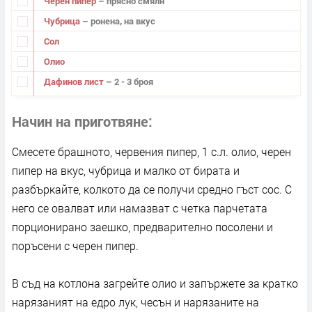
Черен пипер
– прясно смялн
Чубрица
– ронена, на вкус
Сол
Олио
Дафинов лист
– 2 - 3 броя
Начин на приготвяне
Смесете брашното, червения пипер, 1 с.л. олио, черен
пипер на вкус, чубрица и малко от бирата и
разбъркайте, колкото да се получи средно гъст сос. С
него се овалват или намазват с четка парчетата
порционирано заешко, предварително посолени и
поръсени с черен пипер.
В съд на котлона загрейте олио и запържете за кратко
нарязаният на едро лук, чесън и нарязаните на