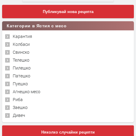
Публикувай нова рецепта
Категории в Ястия с месо
Карантия
Колбаси
Свинско
Телешко
Пилешко
Патешко
Пуешко
Агнешко месо
Риба
Заешко
Дивеч
Няколко случайни рецепти