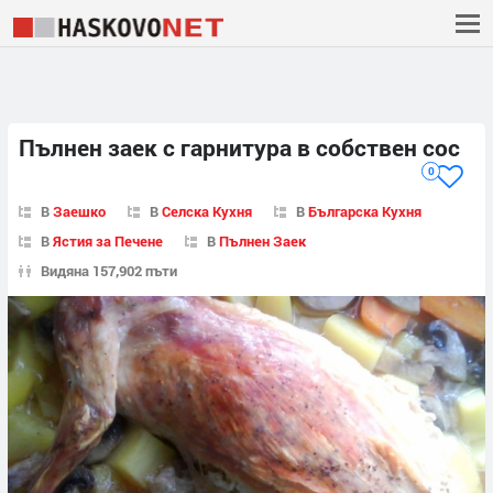
Пълнен заек с гарнитура в собствен сос
0
В
Заешко
В
Селска Кухня
В
Българска Кухня
В
Ястия за Печене
В
Пълнен Заек
Видяна 157,902 пъти