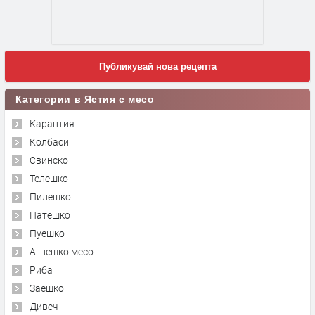
Публикувай нова рецепта
Категории в Ястия с месо
Карантия
Колбаси
Свинско
Телешко
Пилешко
Патешко
Пуешко
Агнешко месо
Риба
Заешко
Дивеч