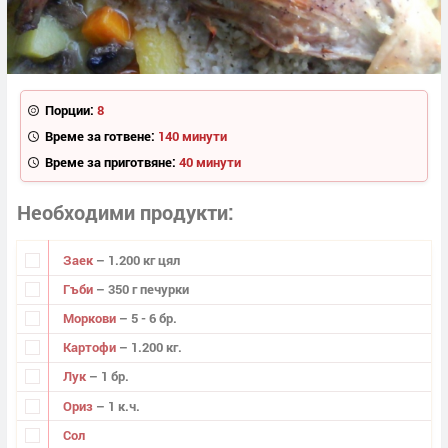
Порции:
8
Време за готвене:
140 минути
Време за приготвяне:
40 минути
Необходими продукти
Заек
– 1.200 кг цял
Гъби
– 350 г печурки
Моркови
– 5 - 6 бр.
Картофи
– 1.200 кг.
Лук
– 1 бр.
Ориз
– 1 к.ч.
Сол