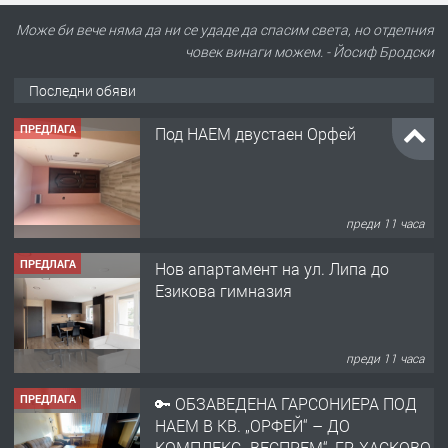
Може би вече няма да ни се удаде да спасим света, но отделния
човек винаги можем. - Йосиф Бродски
Последни обяви
ПРЕДЛАГА
Под НАЕМ двустаен Орфей
преди 11 часа
ПРЕДЛАГА
Нов апартамент на ул. Липа до
Езикова гимназия
преди 11 часа
ПРЕДЛАГА
🔑 ОБЗАВЕДЕНА ГАРСОНИЕРА ПОД
НАЕМ В КВ. „ОРФЕЙ“ – ДО
КОМПЛЕКС „ВЕСПРЕМ“, ГР. ХАСКОВО