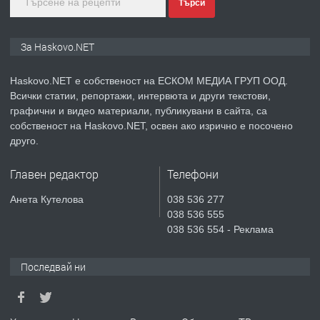
преди 2 дни
Търси
ПРЕДЛАГА
ПРОСТОРЕН ТРИСТАЕН
За Haskovo.NET
АПАРТАМЕНТ В НОВА СГРАДА КВ.
КУБА
Haskovo.NET е собственост на ЕСКОМ МЕДИА ГРУП ООД.
Всички статии, репортажи, интервюта и други текстови,
преди 3 дни
графични и видео материали, публикувани в сайта, са
собственост на Haskovo.NET, освен ако изрично е посочено
ПРЕДЛАГА
Продавам парцел в гр. Хасково кв.
друго.
Хисаря до ток, вода,канализация,
асфалт 0889 537 426
Главен редактор
Телефони
преди 3 дни
Анета Кутелова
038 536 277
038 536 555
ПРЕДЛАГА
СГЛОБЯВАНЕ НА МЕБЕЛИ.
038 536 554 - Реклама
Последвай ни
преди 3 дни
ПРЕДЛАГА