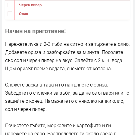
Черен пипер
Олио
Начин на приготвяне
Нарежете лука и 2-3 гъби на ситно и запържете в олио.
Добавете ориза и разбъркайте за минута. Посолете
със сол и черен пипер на вкус. Залейте с 2 к. ч. вода.
Щом оризът поеме водата, снемете от котлона.
Сложете заека в тава и го напълнете с ориза.
Забодете го с клечки за зъби, за да не се отваря или го
зашийте с конец. Намажете го с няколко капки олио,
сол и черен пипер.
Почистете гъбите, морковите и картофите и ги
нарежете на едро. Разпределете ги около заека в