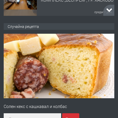
преди 1 ден
ПРЕДЛАГА
НАПЪЛНО ОБЗАВЕДЕН И
Случайна рецепта
ОБОРУДВАН ТРИСТАЕН
АПАРТАМЕНТ В ЦЕНТЪРА НА ГР.
ХАСКОВО
преди 2 дни
ПРЕДЛАГА
Давам гараж под наем
преди 2 дни
ПРЕДЛАГА
№4120 Магазин/Офис под наем в кв.
Любен Каравелов, Хасково-близо до
Солен кекс с кашкавал и колбас
градската градина!