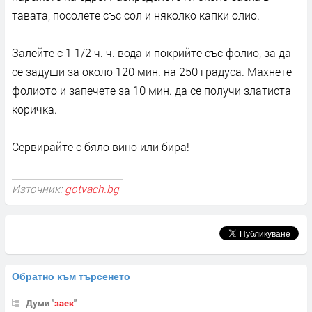
тавата, посолете със сол и няколко капки олио.
Залейте с 1 1/2 ч. ч. вода и покрийте със фолио, за да
се задуши за около 120 мин. на 250 градуса. Махнете
фолиото и запечете за 10 мин. да се получи златиста
коричка.
Сервирайте с бяло вино или бира!
Източник:
gotvach.bg
Обратно към търсенето
Думи "
заек
"