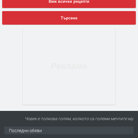
Виж всички рецепти
Търсене
ПРЕДЛАГА
Под НАЕМ двустаен Орфей
Човек е толкова голям, колкото са големи мечтите му.
Последни обяви
преди 2 дни