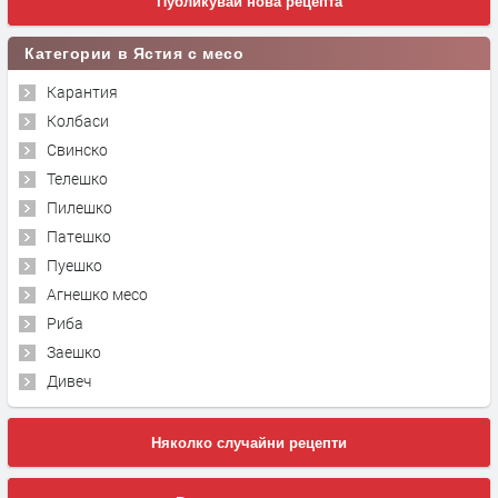
Публикувай нова рецепта
Категории в Ястия с месо
Карантия
Колбаси
Свинско
Телешко
Пилешко
Патешко
Пуешко
Агнешко месо
Риба
Заешко
Дивеч
Няколко случайни рецепти