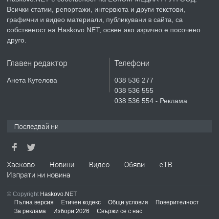
Всички статии, репортажи, интервюта и други текстови,
преди 5 дни
графични и видео материали, публикувани в сайта, са
собственост на Haskovo.NET, освен ако изрично е посочено
ПРЕДЛАГА
СГЛОБЯВАНЕ НА МЕБЕЛИ.
друго.
Главен редактор
Телефони
преди 5 дни
Анета Кутелова
038 536 277
038 536 555
ПРЕДЛАГА
№4119 Едностаен обзаведен
038 536 554 - Реклама
апартамент под наем в кв.
Училищни, гр. Хасково.
Последвай ни
преди 5 дни
Хасково
Новини
Видео
Обяви
еТВ
Изпрати ни новина
© Copyright
Haskovo.NET
Пълна версия
Етичен кодекс
Общи условия
Поверителност
За реклама
Избори 2026
Свържи се с нас