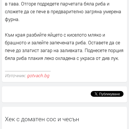
в тава. Отгоре подредете парчетата бяла риба и
сложете да се пече в предварително загряна умерена
фурна.
Към края разбийте яйцето с киселото мляко и
брашното и залейте запечената риба. Оставете да се
пече до златист загар на заливката. Поднесете порция
бяла риба плакия леко охладена с украса от див лук.
Източник:
gotvach.bg
Хек с доматен сос и чесън