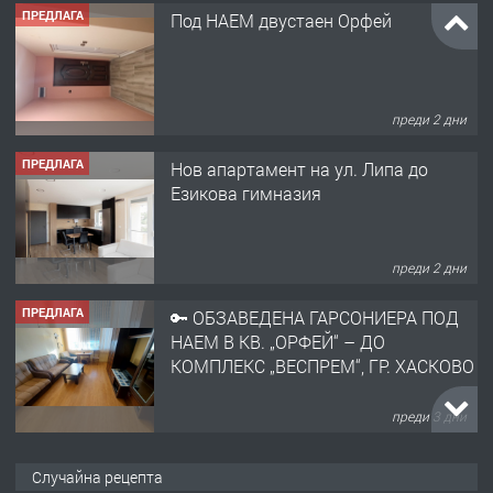
ПРЕДЛАГА
Нов апартамент на ул. Липа до
Езикова гимназия
преди 2 дни
ПРЕДЛАГА
🔑 ОБЗАВЕДЕНА ГАРСОНИЕРА ПОД
НАЕМ В КВ. „ОРФЕЙ“ – ДО
КОМПЛЕКС „ВЕСПРЕМ“, ГР. ХАСКОВО
преди 3 дни
ПРЕДЛАГА
НАПЪЛНО ОБЗАВЕДЕН И
ОБОРУДВАН ТРИСТАЕН
АПАРТАМЕНТ В ЦЕНТЪРА НА ГР.
ХАСКОВО
преди 4 дни
ПРЕДЛАГА
Давам гараж под наем
Случайна рецепта