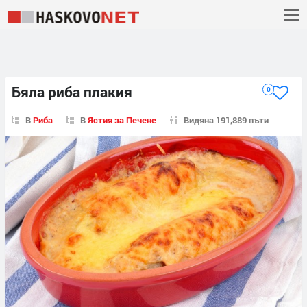
Бяла риба плакия
0
В
Риба
В
Ястия за Печене
Видяна 191,889 пъти