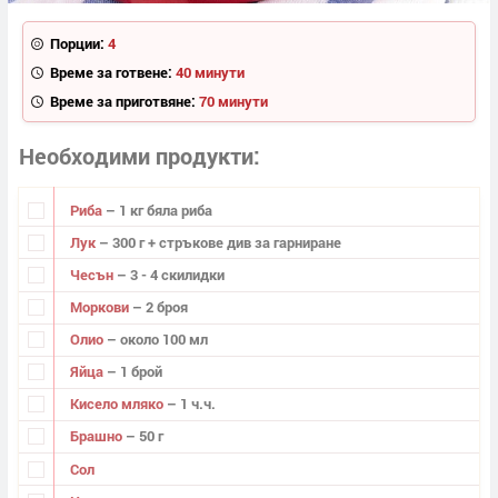
Порции:
4
Време за готвене:
40 минути
Време за приготвяне:
70 минути
Необходими продукти
Риба
– 1 кг бяла риба
Лук
– 300 г + стръкове див за гарниране
Чесън
– 3 - 4 скилидки
Моркови
– 2 броя
Олио
– около 100 мл
Яйца
– 1 брой
Кисело мляко
– 1 ч.ч.
Брашно
– 50 г
Сол