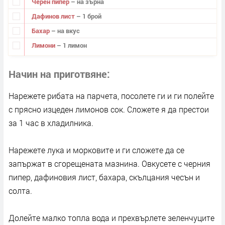
Черен пипер
– на зърна
Дафинов лист
– 1 брой
Бахар
– на вкус
Лимони
– 1 лимон
Начин на приготвяне
Нарежете рибата на парчета, посолете ги и ги полейте
с прясно изцеден лимонов сок. Сложете я да престои
за 1 час в хладилника.
Нарежете лука и морковите и ги сложете да се
запържат в сгорещената мазнина. Овкусете с черния
пипер, дафиновия лист, бахара, скълцания чесън и
солта.
Долейте малко топла вода и прехвърлете зеленчуците