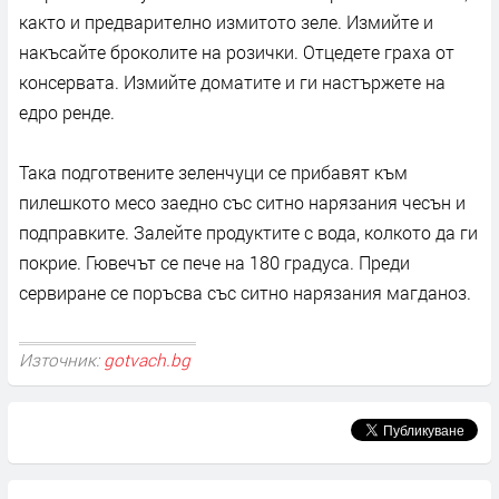
както и предварително измитото зеле. Измийте и
накъсайте броколите на розички. Отцедете граха от
консервата. Измийте доматите и ги настържете на
едро ренде.
Така подготвените зеленчуци се прибавят към
пилешкото месо заедно със ситно нарязания чесън и
подправките. Залейте продуктите с вода, колкото да ги
покрие. Гювечът се пече на 180 градуса. Преди
сервиране се поръсва със ситно нарязания магданоз.
Източник:
gotvach.bg