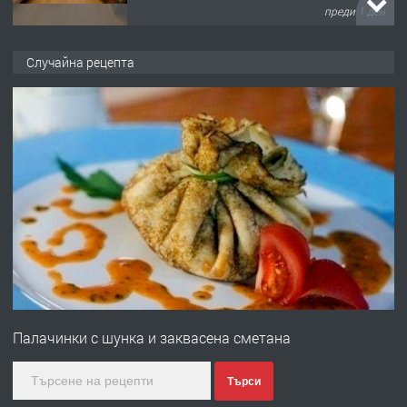
преди 1 ден
ПРЕДЛАГА
НАПЪЛНО ОБЗАВЕДЕН И
Случайна рецепта
ОБОРУДВАН ТРИСТАЕН
АПАРТАМЕНТ В ЦЕНТЪРА НА ГР.
ХАСКОВО
преди 2 дни
ПРЕДЛАГА
Давам гараж под наем
преди 2 дни
ПРЕДЛАГА
№4120 Магазин/Офис под наем в кв.
Любен Каравелов, Хасково-близо до
Палачинки с шунка и заквасена сметана
градската градина!
преди 3 дни
Търси