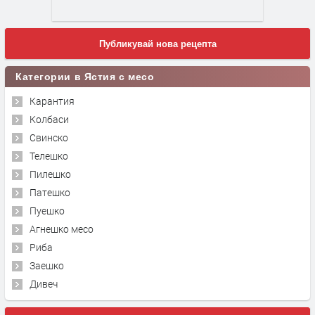
Публикувай нова рецепта
Категории в Ястия с месо
Карантия
Колбаси
Свинско
Телешко
Пилешко
Патешко
Пуешко
Агнешко месо
Риба
Заешко
Дивеч