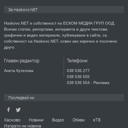
ПРЕДЛАГА
ПРОСТОРЕН ТРИСТАЕН
За Haskovo.NET
АПАРТАМЕНТ В НОВА СГРАДА КВ.
КУБА
Haskovo.NET е собственост на ЕСКОМ МЕДИА ГРУП ООД.
Всички статии, репортажи, интервюта и други текстови,
преди 3 дни
графични и видео материали, публикувани в сайта, са
собственост на Haskovo.NET, освен ако изрично е посочено
ПРЕДЛАГА
Продавам парцел в гр. Хасково кв.
друго.
Хисаря до ток, вода,канализация,
асфалт 0889 537 426
Главен редактор
Телефони
преди 3 дни
Анета Кутелова
038 536 277
038 536 555
ПРЕДЛАГА
СГЛОБЯВАНЕ НА МЕБЕЛИ.
038 536 554 - Реклама
Последвай ни
преди 3 дни
ПРЕДЛАГА
Хасково
Новини
Видео
Обяви
еТВ
№4119 Едностаен обзаведен
Изпрати ни новина
апартамент под наем в кв.