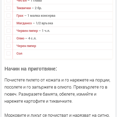
Чесън
– 1 глава
Тиквички
– 2 бр.
Грах
– 1 малка консерва
Магданоз
– 1/2 връзка
Червен пипер
– 1 ч.л.
Олио
– 4 с.л.
Черен пипер
Сол
Начин на приготвяне
Почистете пилето от кожата и го нарежете на порции,
посолете и го запържете в олиото. Прехвърлете го в
гювеч. Размразете бамята, обелете, измийте и
нарежете картофите и тиквичките.
Морковите и лукът се почистват и нарязват на ситно,