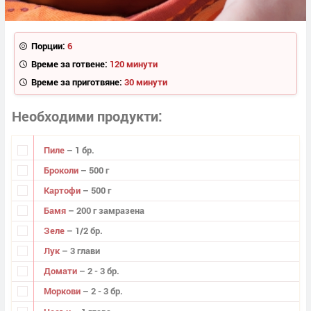
Порции:
6
Време за готвене:
120 минути
Време за приготвяне:
30 минути
Необходими продукти
Пиле
– 1 бр.
Броколи
– 500 г
Картофи
– 500 г
Бамя
– 200 г замразена
Зеле
– 1/2 бр.
Лук
– 3 глави
Домати
– 2 - 3 бр.
Моркови
– 2 - 3 бр.