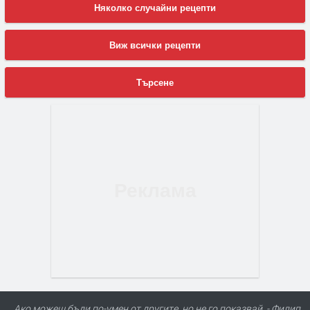
Няколко случайни рецепти
Виж всички рецепти
Търсене
Ако можеш бъди по-умен от другите, но не го показвай. - Филип