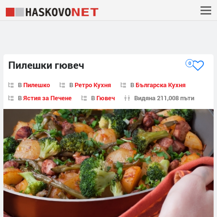
Пилешки гювеч
0
В
Пилешко
В
Ретро Кухня
В
Българска Кухня
В
Ястия за Печене
В
Гювеч
Видяна 211,008 пъти