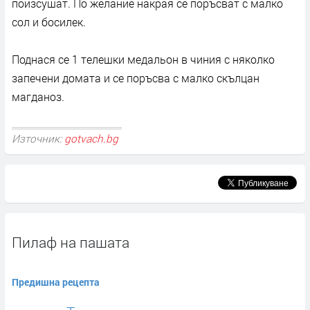
поизсушат. По желание накрая се поръсват с малко
сол и босилек.
Поднася се 1 телешки медальон в чиния с няколко
запечени домата и се поръсва с малко скълцан
магданоз.
Източник:
gotvach.bg
Пилаф на пашата
Предишна рецепта