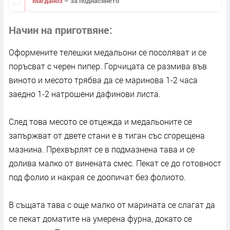
Магданоз
– за поднасянето
Начин на приготвяне
Оформените телешки медальони се посоляват и се
поръсват с черен пипер. Горчицата се размива във
виното и месото трябва да се маринова 1-2 часа
заедно 1-2 натрошени дафинови листа.
След това месото се отцежда и медальоните се
запържват от двете стани е в тиган със сгорещена
мазнина. Прехвърлят се в подмазнена тава и се
долива малко от винената смес. Пекат се до готовност
под фолио и накрая се доопичат без фолиото.
В същата тава с още малко от марината се слагат да
се пекат доматите на умерена фурна, докато се