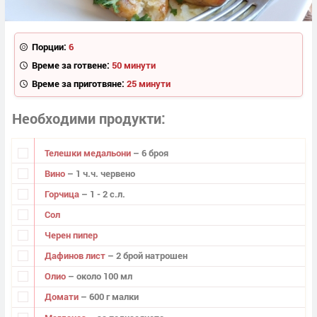
Порции:
6
Време за готвене:
50 минути
Време за приготвяне:
25 минути
Необходими продукти
Телешки медальони
– 6 броя
Вино
– 1 ч.ч. червено
Горчица
– 1 - 2 с.л.
Сол
Черен пипер
Дафинов лист
– 2 брой натрошен
Олио
– около 100 мл
Домати
– 600 г малки