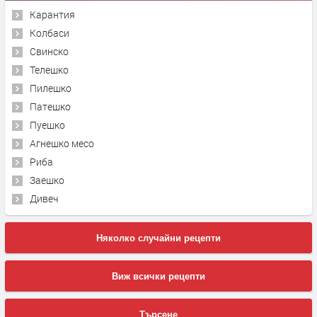
Карантия
Колбаси
Свинско
Телешко
Пилешко
Патешко
Пуешко
Агнешко месо
Риба
Заешко
Дивеч
Няколко случайни рецепти
Виж всички рецепти
Търсене