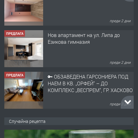
преди 2 дни
ПРЕДЛАГА
Нов апартамент на ул. Липа до
Езикова гимназия
преди 2 дни
ПРЕДЛАГА
🔑 ОБЗАВЕДЕНА ГАРСОНИЕРА ПОД
НАЕМ В КВ. „ОРФЕЙ“ – ДО
КОМПЛЕКС „ВЕСПРЕМ“, ГР. ХАСКОВО
преди 3 дни
ПРЕДЛАГА
НАПЪЛНО ОБЗАВЕДЕН И
Случайна рецепта
ОБОРУДВАН ТРИСТАЕН
АПАРТАМЕНТ В ЦЕНТЪРА НА ГР.