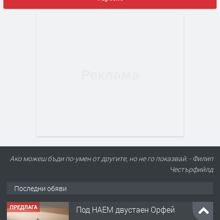
Ако можеш бъди по-умен от другите, но не го показвай. - Филип
Честърфийлд
Последни обяви
ПРЕДЛАГА
Под НАЕМ двустаен Орфей