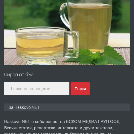
ХАСКОВО
преди 4 дни
ПРЕДЛАГА
Давам гараж под наем
преди 4 дни
ПРЕДЛАГА
№4120 Магазин/Офис под наем в кв.
Любен Каравелов, Хасково-близо до
Сироп от бъз
градската градина!
преди 4 дни
Търси
ПРЕДЛАГА
ПРОСТОРЕН ТРИСТАЕН
За Haskovo.NET
АПАРТАМЕНТ В НОВА СГРАДА КВ.
КУБА
Haskovo.NET е собственост на ЕСКОМ МЕДИА ГРУП ООД.
Всички статии, репортажи, интервюта и други текстови,
преди 5 дни
графични и видео материали, публикувани в сайта, са