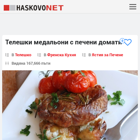
Телешки медальони с печени домати
0
В
Телешко
В
Френска Кухня
В
Ястия за Печене
Видяна 167,666 пъти