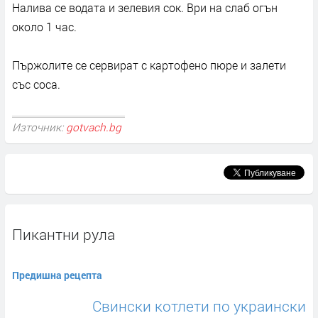
Налива се водата и зелевия сок. Ври на слаб огън
около 1 час.
Пържолите се сервират с картофено пюре и залети
със соса.
Източник:
gotvach.bg
Пикантни рула
Предишна рецепта
Свински котлети по украински