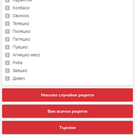
Колбаси
Свинско
Телешко
Пилешко
Патешко
Пуешко
Агнешко месо
Риба
Заешко
Дивеч
Няколко случайни рецепти
Виж всички рецепти
Търсене