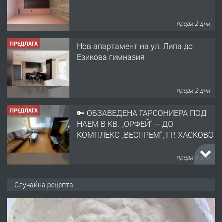
преди 2 дни
ПРЕДЛАГА
Нов апартамент на ул. Липа до
Езикова гимназия
преди 2 дни
ПРЕДЛАГА
🔑 ОБЗАВЕДЕНА ГАРСОНИЕРА ПОД
НАЕМ В КВ. „ОРФЕЙ“ – ДО
КОМПЛЕКС „ВЕСПРЕМ“, ГР. ХАСКОВО
преди 3 дни
ПРЕДЛАГА
НАПЪЛНО ОБЗАВЕДЕН И
Случайна рецепта
ОБОРУДВАН ТРИСТАЕН
АПАРТАМЕНТ В ЦЕНТЪРА НА ГР.
ХАСКОВО