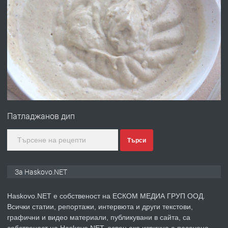
преди 4 дни
ПРЕДЛАГА
Давам гараж под наем
преди 4 дни
ПРЕДЛАГА
№4120 Магазин/Офис под наем в кв.
Любен Каравелов, Хасково-близо до
Патладжанов дип
градската градина!
преди 5 дни
Търси
ПРЕДЛАГА
ПРОСТОРЕН ТРИСТАЕН
За Haskovo.NET
АПАРТАМЕНТ В НОВА СГРАДА КВ.
КУБА
Haskovo.NET е собственост на ЕСКОМ МЕДИА ГРУП ООД.
Всички статии, репортажи, интервюта и други текстови,
преди 5 дни
графични и видео материали, публикувани в сайта, са