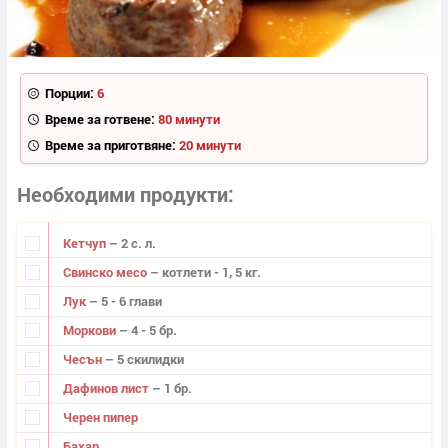
Порции:
6
Време за готвене:
80 минути
Време за приготвяне:
20 минути
Необходими продукти
Кетчуп
– 2 с. л.
Свинско месо
– котлети - 1, 5 кг.
Лук
– 5 - 6 глави
Моркови
– 4 - 5 бр.
Чесън
– 5 скилидки
Дафинов лист
– 1 бр.
Черен пипер
Бахар