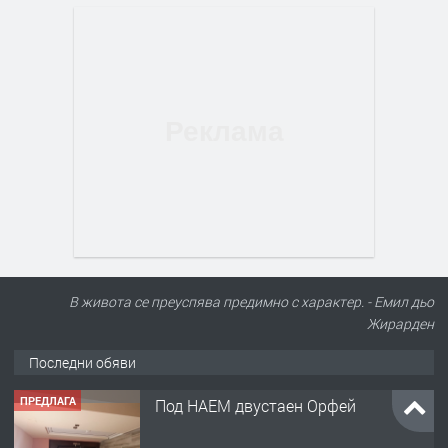
В живота се преуспява предимно с характер. - Емил дьо
Жирарден
Последни обяви
ПРЕДЛАГА
Под НАЕМ двустаен Орфей