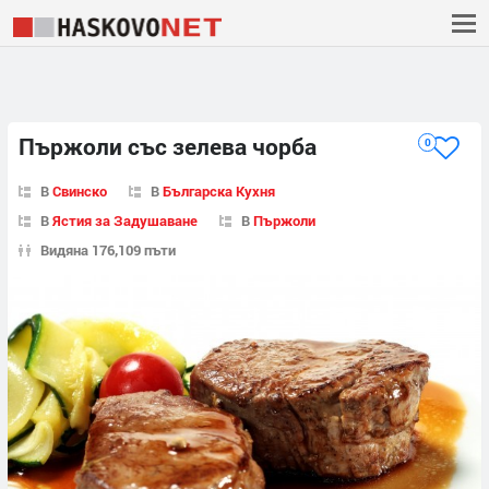
Пържоли със зелева чорба
0
В
Свинско
В
Българска Кухня
В
Ястия за Задушаване
В
Пържоли
Видяна 176,109 пъти