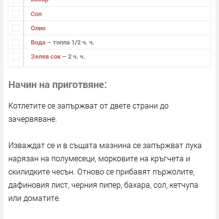
Сол
Олио
Вода
– топла 1/2 ч. ч.
Зелев сок
– 2 ч. ч.
Начин на приготвяне
Котлетите се запържват от двете страни до
зачервяване.
Изваждат се и в същата мазнина се запържват лука
нарязан на полумесеци, морковите на кръгчета и
скилидките чесън. Отново се прибавят пържолите,
дафиновия лист, черния пипер, бахара, сол, кетчупа
или доматите.