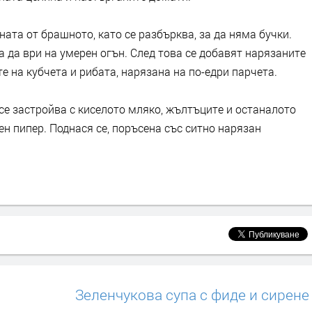
ната от брашното, като се разбърква, за да няма бучки.
а да ври на умерен огън. След това се добавят нарязаните
е на кубчета и рибата, нарязана на по-едри парчета.
 се застройва с киселото мляко, жълтъците и останалото
ен пипер. Поднася се, поръсена със ситно нарязан
Зеленчукова супа с фиде и сирене