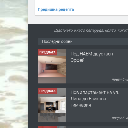
Предишна рецепта
Щастието е като пеперуда, която, когат
Последни обяви
ПРЕДЛАГА
Под НАЕМ двустаен
Орфей
преди 6 ч
ПРЕДЛАГА
Нов апартамент на ул.
Липа до Езикова
гимназия
преди 6 ч