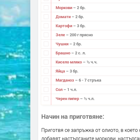
Моркови
– 2 бр.
Домати
– 2 бр.
Картофи
– 3 бр.
Зеле
– 200 г прясно
Чушки
– 2 бр.
Брашно
– 2 с. л.
Кисело мляко
– ½ ч.ч.
Яйца
– 3 бр.
Магданоз
– 6 - 7 стръка
Сол
– 1 ч.л.
Черен пипер
– ½ ч.л.
Начин на приготвяне
Приготвя се запръжка от олиото, в което 
добавят настърганите моркови, настърга