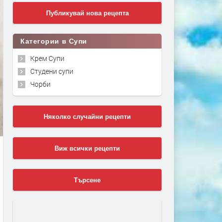
Публикувай нова рецепта
Категории в Супи
Крем Супи
Студени супи
Чорби
Няколко случайни рецепти
Виж всички рецепти
Търсене