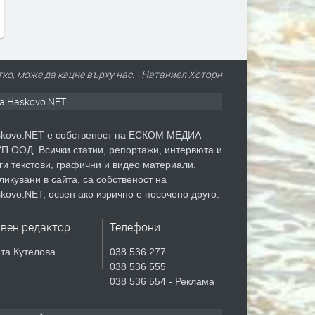
тко, може да кацне върху нас. - Натаниел Хоторн
а Haskovo.NET
kovo.NET е собственост на ЕСКОМ МЕДИА
П ООД. Всички статии, репортажи, интервюта и
ги текстови, графични и видео материали,
ликувани в сайта, са собственост на
kovo.NET, освен ако изрично е посочено друго.
авен редактор
Телефони
та Кутелова
038 536 277
038 536 555
038 536 554 - Реклама