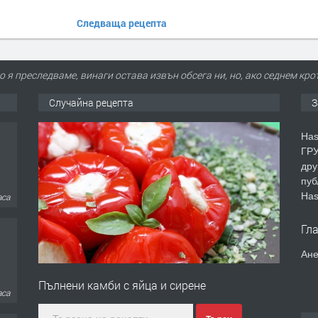
Следваща рецепта
о я преследваме, винаги остава извън обсега ни, но, ако седнем кро
Случайна рецепта
З
Has
ГРУ
дру
пуб
Has
аса
Гл
Ане
Пълнени камби с яйца и сирене
аса