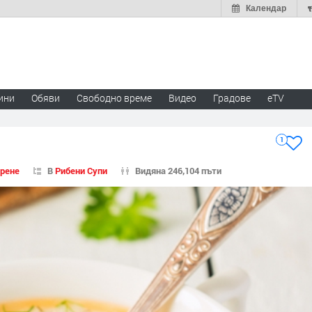
Календар
ини
Обяви
Свободно време
Видео
Градове
eTV
1
арене
В
Рибени Супи
Видяна 246,104 пъти