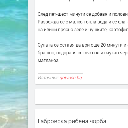
След пет-шест минути се добавя и полови
Разрежда се с малко топла вода и се слаг
на ивици прясно зеле и чушките, картофит
Супата се оставя да ври още 20 минути и
брашно, подправя се със сол и счукан чер
магданоз.
Източник:
gotvach.bg
Габровска рибена чорба