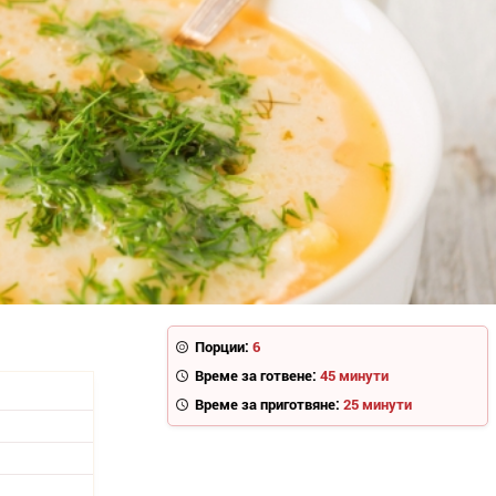
Порции:
6
Време за готвене:
45 минути
Време за приготвяне:
25 минути