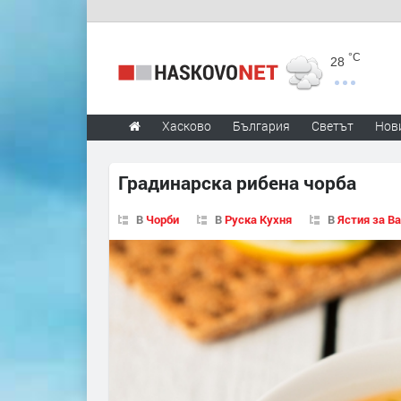
°C
28
Хасково
България
Светът
Нов
Градинарска рибена чорба
В
Чорби
В
Руска Кухня
В
Ястия за В