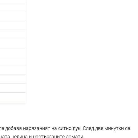
се добавя нарязаният на ситно лук. След две минутки се
ната целина и настърганите домати.