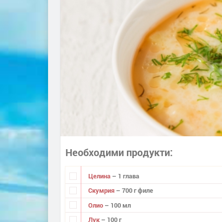
Необходими продукти
Целина
– 1 глава
Скумрия
– 700 г филе
Олио
– 100 мл
Лук
– 100 г