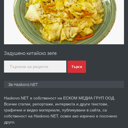
ПРЕДЛАГА
Давам гараж под наем
преди 4 дни
ПРЕДЛАГА
№4120 Магазин/Офис под наем в кв.
Любен Каравелов, Хасково-близо до
Задушено китайско зеле
градската градина!
преди 4 дни
Търси
ПРЕДЛАГА
ПРОСТОРЕН ТРИСТАЕН
За Haskovo.NET
АПАРТАМЕНТ В НОВА СГРАДА КВ.
КУБА
Haskovo.NET е собственост на ЕСКОМ МЕДИА ГРУП ООД.
Всички статии, репортажи, интервюта и други текстови,
преди 5 дни
графични и видео материали, публикувани в сайта, са
собственост на Haskovo.NET, освен ако изрично е посочено
ПРЕДЛАГА
Продавам парцел в гр. Хасково кв.
друго.
Хисаря до ток, вода,канализация,