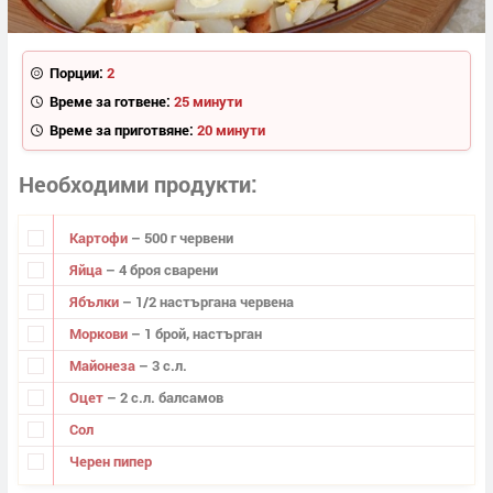
Порции:
2
Време за готвене:
25 минути
Време за приготвяне:
20 минути
Необходими продукти
Картофи
– 500 г червени
Яйца
– 4 броя сварени
Ябълки
– 1/2 настъргана червена
Моркови
– 1 брой, настърган
Майонеза
– 3 с.л.
Оцет
– 2 с.л. балсамов
Сол
Черен пипер