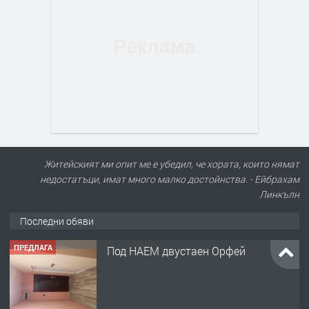
Житейският ми опит ме е убедил, че хората, които нямат
недостатъци, имат много малко достойнства. - Ейбрахам
Линкълн
Последни обяви
ПРЕДЛАГА
Под НАЕМ двустаен Орфей