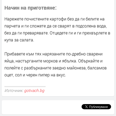
Начин на приготвяне
Нарежете почистените картофи без да ги белите на
парчета и ги сложете да се сварят в подсолена вода,
без да ги преварявате. Отцедете ги и ги прехвърлете в
купа за салата.
Прибавете към тях нарязаните по-дребно сварени
яйца, настърганите морков и ябълка. Объркайте и
полейте с разбърканите заедно майонеза, балсамов
оцет, сол и черен пипер на вкус.
Източник:
gotvach.bg