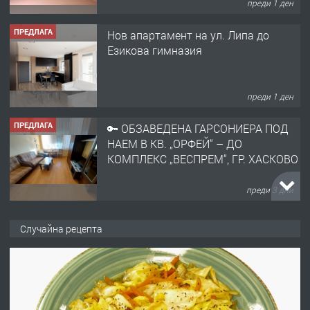
преди 1 ден
ПРЕДЛАГА
Нов апартамент на ул. Липа до
Езикова гимназия
преди 1 ден
ПРЕДЛАГА
🔑 ОБЗАВЕДЕНА ГАРСОНИЕРА ПОД
НАЕМ В КВ. „ОРФЕЙ“ – ДО
КОМПЛЕКС „ВЕСПРЕМ“, ГР. ХАСКОВО
преди 3 дни
ПРЕДЛАГА
НАПЪЛНО ОБЗАВЕДЕН И
Случайна рецепта
ОБОРУДВАН ТРИСТАЕН
АПАРТАМЕНТ В ЦЕНТЪРА НА ГР.
ХАСКОВО
преди 4 дни