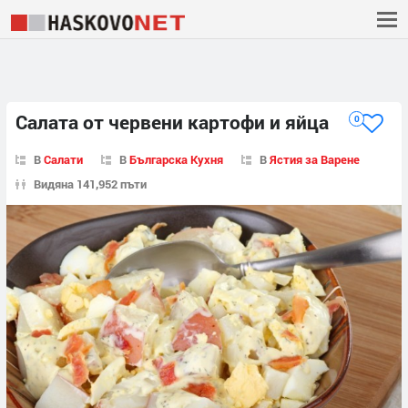
Салата от червени картофи и яйца
0
В
Салати
В
Българска Кухня
В
Ястия за Варене
Видяна 141,952 пъти