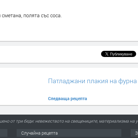
 сметана, полята със соса.
Патладжани плакия на фурна
Следваща рецепта
шено от три беди: невежеството на свещениците, материализма на у
Случайна рецепта
З