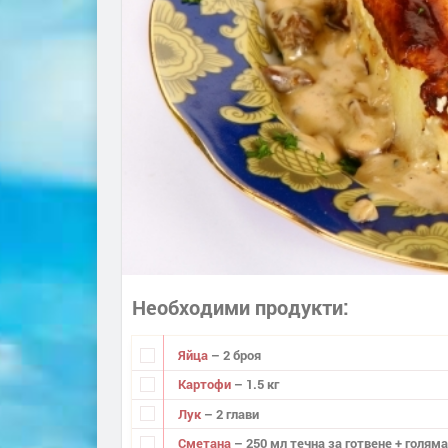
Необходими продукти
Яйца
– 2 броя
Картофи
– 1.5 кг
Лук
– 2 глави
Сметана
– 250 мл течна за готвене + голям