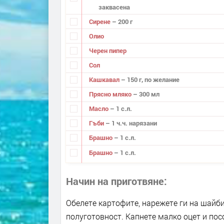
заквасена
Сирене
– 200 г
Олио
Черен пипер
Сол
Кашкавал
– 150 г, по желание
Прясно мляко
– 300 мл
Масло
– 1 с.л.
Гъби
– 1 ч.ч. нарязани
Брашно
– 1 с.л.
Брашно
– 1 с.л.
Начин на приготвяне
Обелете картофите, нарежете ги на шайби 
полуготовност. Капнете малко оцет и посо