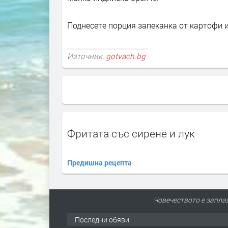
Поднесете порция запеканка от картофи и
Източник:
gotvach.bg
Фритата със сирене и лук
Предишна рецепта
Човечеството е запла
Последни обяви