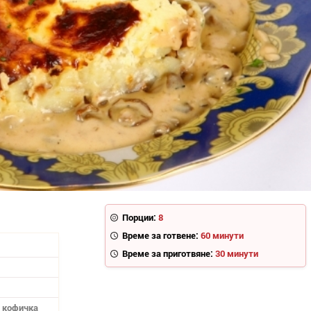
Порции:
8
Време за готвене:
60 минути
Време за приготвяне:
30 минути
а кофичка