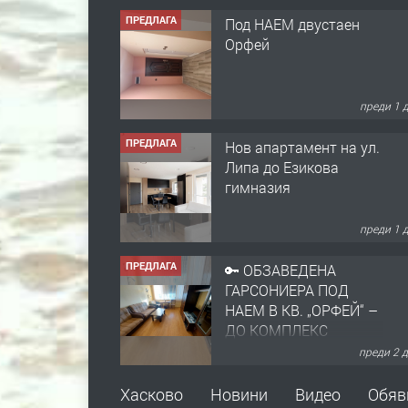
ПРЕДЛАГА
Под НАЕМ двустаен
Орфей
преди 1 
ПРЕДЛАГА
Нов апартамент на ул.
Липа до Езикова
гимназия
преди 1 
ПРЕДЛАГА
🔑 ОБЗАВЕДЕНА
ГАРСОНИЕРА ПОД
НАЕМ В КВ. „ОРФЕЙ“ –
ДО КОМПЛЕКС
„ВЕСПРЕМ“, ГР.
преди 2 
ХАСКОВО
ПРЕДЛАГА
НАПЪЛНО ОБЗАВЕДЕН
Хасково
Новини
Видео
Обяв