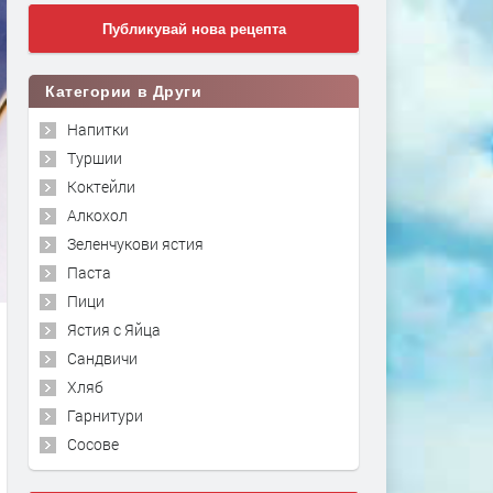
Публикувай нова рецепта
Категории в Други
Напитки
Туршии
Коктейли
Алкохол
Зеленчукови ястия
Паста
Пици
Ястия с Яйца
Сандвичи
Хляб
Гарнитури
Сосове