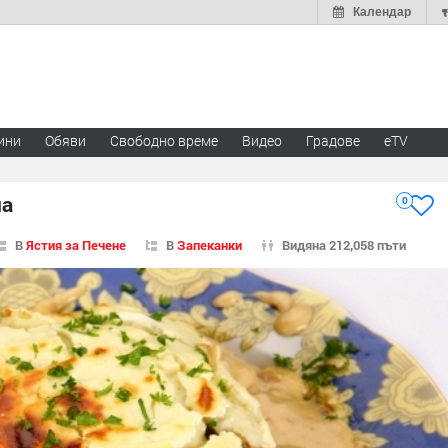
Календар
ини
Обяви
Свободно време
Видео
Градове
eTV
на
0
В
Ястия за Печене
В
Запеканки
Видяна 212,058 пъти