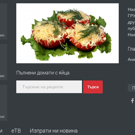
Has
ГРУ
дру
пуб
Has
ден
Гл
Ане
Пълнени домати с яйца
ден
Търси
П
дни
и
еТВ
Изпрати ни новина