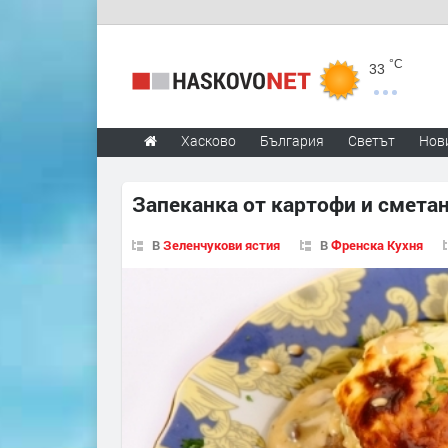
°C
33
Хасково
България
Светът
Нов
Запеканка от картофи и смета
В
Зеленчукови ястия
В
Френска Кухня