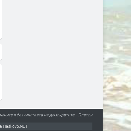
чените и безчинствата на демократите. - Платон
а Haskovo.NET