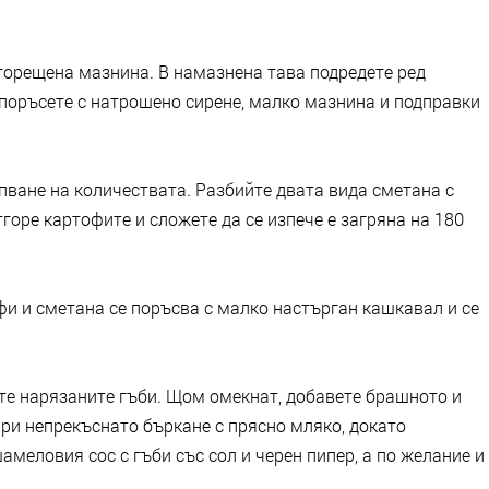
сгорещена мазнина. В намазнена тава подредете ред
 поръсете с натрошено сирене, малко мазнина и подправки
пване на количествата. Разбийте двата вида сметана с
горе картофите и сложете да се изпече е загряна на 180
фи и сметана се поръсва с малко настърган кашкавал и се
те нарязаните гъби. Щом омекнат, добавете брашното и
при непрекъснато бъркане с прясно мляко, докато
амеловия сос с гъби със сол и черен пипер, а по желание и