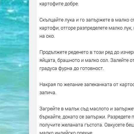
картофите добре.
Скълцайте лука и го запържете в малко 
картофи, отгоре разпределете малко лук,
на око.
Продължете реденето в този ред до изчер
яйцата, брашното и малко сол. Залейте от
градуса фурна до готовност.
Накрая по желание запеканката от карто
запича.
Загрейте в малък съд маслото и запърже
бъркайте, докато се запържи. Разредете 
получите желаната гъстота. Овкусете беш
малко индийско орехче.