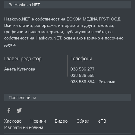
За Haskovo.NET
АПАРТАМЕНТ В НОВА СГРАДА КВ.
КУБА
Haskovo.NET е собственост на ЕСКОМ МЕДИА ГРУП ООД.
Всички статии, репортажи, интервюта и други текстови,
преди 5 дни
графични и видео материали, публикувани в сайта, са
собственост на Haskovo.NET, освен ако изрично е посочено
ПРЕДЛАГА
Продавам парцел в гр. Хасково кв.
друго.
Хисаря до ток, вода,канализация,
асфалт 0889 537 426
Главен редактор
Телефони
преди 5 дни
Анета Кутелова
038 536 277
038 536 555
ПРЕДЛАГА
СГЛОБЯВАНЕ НА МЕБЕЛИ.
038 536 554 - Реклама
Последвай ни
преди 5 дни
ПРЕДЛАГА
Хасково
Новини
Видео
Обяви
еТВ
№4119 Едностаен обзаведен
Изпрати ни новина
апартамент под наем в кв.
Училищни, гр. Хасково.