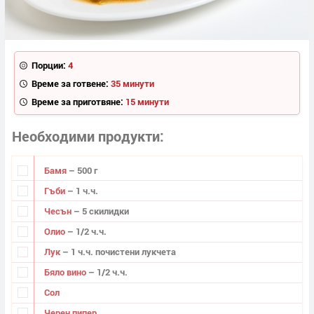
Порции:
4
Време за готвене:
35 минути
Време за приготвяне:
15 минути
Необходими продукти
Бамя
– 500 г
Гъби
– 1 ч.ч.
Чесън
– 5 скилидки
Олио
– 1/2 ч.ч.
Лук
– 1 ч.ч. почистени лукчета
Бяло вино
– 1/2 ч.ч.
Сол
Черен пипер