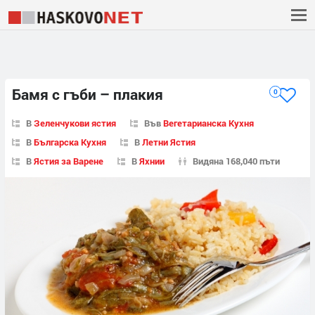
Бамя с гъби – плакия
0
В
Зеленчукови ястия
Във
Вегетарианска Кухня
В
Българска Кухня
В
Летни Ястия
В
Ястия за Варене
В
Яхнии
Видяна 168,040 пъти