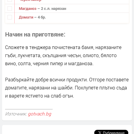
Магданоз
– 2 с.л. нарязан
Домати
– 4 бр.
Начин на приготвяне
Сложете в тенджера почистената бамя, нарязаните
гъби, лукчетата, скълцания чесън, олиото, бялото
вино, солта, черния пипер и магданоза.
Разбъркайте добре всички продукти. Отгоре поставете
доматите, нарязани на шайби. Похлупете плътно съда
и варете ястието на слаб огън.
Източник:
gotvach.bg