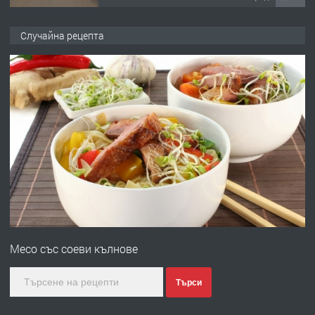
ПРЕДЛАГА
НАПЪЛНО ОБЗАВЕДЕН И
Случайна рецепта
ОБОРУДВАН ТРИСТАЕН
АПАРТАМЕНТ В ЦЕНТЪРА НА ГР.
ХАСКОВО
преди 4 дни
ПРЕДЛАГА
Давам гараж под наем
преди 4 дни
ПРЕДЛАГА
№4120 Магазин/Офис под наем в кв.
Любен Каравелов, Хасково-близо до
Месо със соеви кълнове
градската градина!
преди 4 дни
Търси
ПРЕДЛАГА
ПРОСТОРЕН ТРИСТАЕН