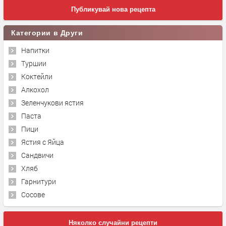
Публикувай нова рецепта
Категории в Други
Напитки
Туршии
Коктейли
Алкохол
Зеленчукови ястия
Паста
Пици
Ястия с Яйца
Сандвичи
Хляб
Гарнитури
Сосове
Няколко случайни рецепти