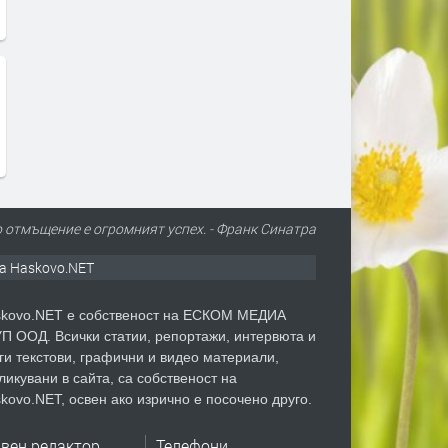
 отмъщение е огромният успех. - Франк Синатра
а Haskovo.NET
kovo.NET е собственост на ЕСКОМ МЕДИА
П ООД. Всички статии, репортажи, интервюта и
ги текстови, графични и видео материали,
ликувани в сайта, са собственост на
kovo.NET, освен ако изрично е посочено друго.
авен редактор
Телефони