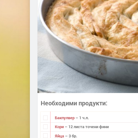
Необходими продукти
Бакпулвер
– 1 ч.л.
Кори
– 12 листа точени фини
Яйца
– 3 бр.