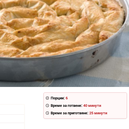
Порции:
6
Време за готвене:
40 минути
Време за приготвяне:
25 минути