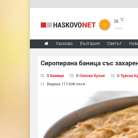
°C
36
Хасково
България
Светът
Нов
Сиропирана баница със захаре
В
Баници
В
Селска Кухня
В
Турска К
Видяна 117,936 пъти