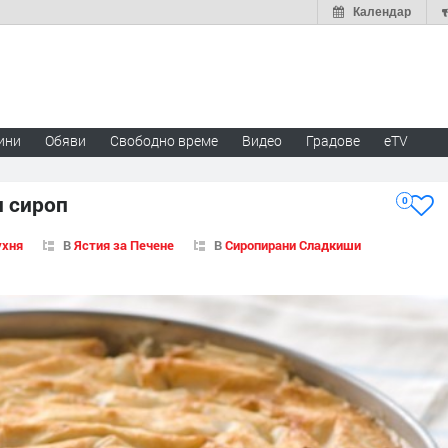
Календар
ини
Обяви
Свободно време
Видео
Градове
eTV
н сироп
0
ухня
В
Ястия за Печене
В
Сиропирани Сладкиши