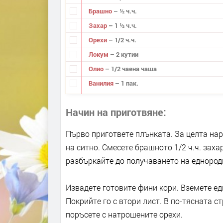
Брашно
– ½ ч.ч.
Захар
– 1 ½ ч.ч.
Орехи
– 1/2 ч.ч.
Локум
– 2 кутии
Олио
– 1/2 чаена чаша
Ванилия
– 1 пак.
Начин на приготвяне
Първо пригответе плънката. За целта нар
на ситно. Смесете брашното 1/2 ч.ч. заха
разбъркайте до получаването на еднород
Извадете готовите фини кори. Вземете ед
Покрийте го с втори лист. В по-тясната с
поръсете с натрошените орехи.