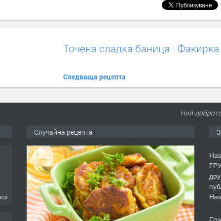
Точена сладка баница - Факирка
Следваща рецепта
Най-доброто
Случайна рецепта
З
Has
ГРУ
дру
пуб
Has
аса
Гл