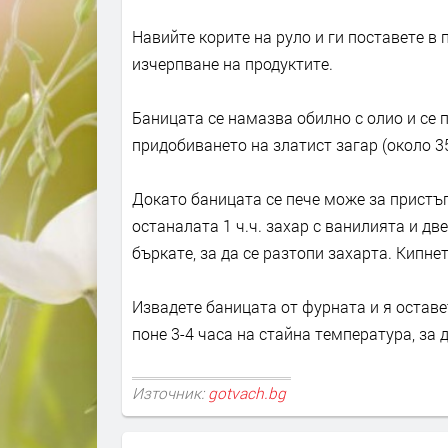
Навийте корите на руло и ги поставете в
изчерпване на продуктите.
Баницата се намазва обилно с олио и се 
придобиването на златист загар (около 3
Докато баницата се пече може за пристъ
останалата 1 ч.ч. захар с ванилията и две
бъркате, за да се разтопи захарта. Кипнет
Извадете баницата от фурната и я оставет
поне 3-4 часа на стайна температура, за 
Източник:
gotvach.bg