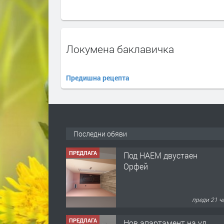
Локумена баклавичка
Предишна рецепта
Последни обяви
ПРЕДЛАГА
Под НАЕМ двустаен
Орфей
преди 21 ч
ПРЕДЛАГА
Нов апартамент на ул.