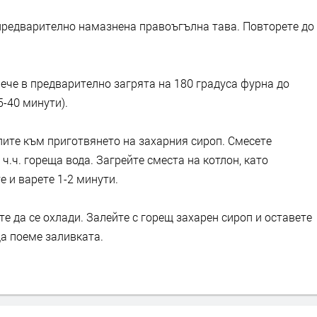
 предварително намазнена правоъгълна тава. Повторете до
пече в предварително загрята на 180 градуса фурна до
5-40 минути).
пите към приготвянето на захарния сироп. Смесете
 ч.ч. гореща вода. Загрейте сместа на котлон, като
е и варете 1-2 минути.
е да се охлади. Залейте с горещ захарен сироп и оставете
да поеме заливката.