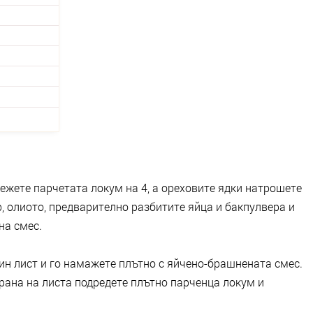
ежете парчетата локум на 4, а ореховите ядки натрошете
р, олиото, предварително разбитите яйца и бакпулвера и
на смес.
ин лист и го намажете плътно с яйчено-брашнената смес.
трана на листа подредете плътно парченца локум и